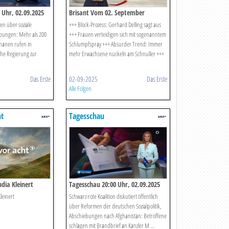
 Uhr, 02.09.2025
Brisant Vom 02. September
en über soziale
+++ Block-Prozess: Gerhard Delling sagt aus
bungen: Mehr als 200
+++ Frauen verteidigen sich mit sogenanntem
hanen rufen in
Schlumpfspray +++ Absurder Trend: Immer
che Regierung zur
mehr Erwachsene nuckeln am Schnuller +++
Das Erste
02-09-2025
Das Erste
Alle Folgen
ht
Tagesschau
dia Kleinert
Tagesschau 20:00 Uhr, 02.09.2025
leinert
Schwarz-rote Koalition diskutiert öffentlich
über Reformen der deutschen Sozialpolitik,
Abschiebungen nach Afghanistan: Betroffene
schlagen mit Brandbrief an Kanzler M ...