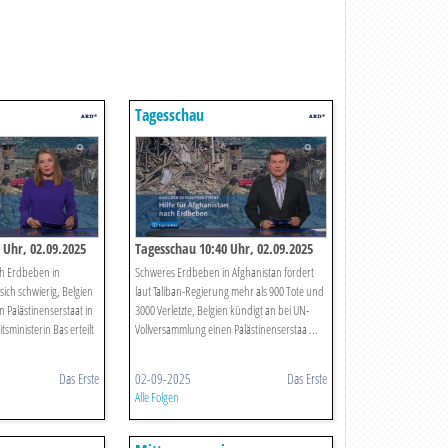
Tagesschau
lge
 Uhr, 02.09.2025
Tagesschau 10:40 Uhr, 02.09.2025
h Erdbeben in
Schweres Erdbeben in Afghanistan fordert
sich schwierig, Belgien
laut Taliban-Regierung mehr als 900 Tote und
n Palästinenserstaat in
3000 Verletzte, Belgien kündigt an bei UN-
sministerin Bas erteilt
Vollversammlung einen Palästinenserstaa ...
Das Erste
02-09-2025
Das Erste
Alle Folgen