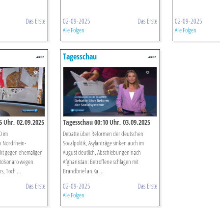
Das Erste
02-09-2025
Das Erste
02-09-2025
Alle Folgen
Alle Folgen
Tagesschau
 Uhr, 02.09.2025
Tagesschau 00:10 Uhr, 03.09.2025
D im
Debatte über Reformen der deutschen
 Nordrhein-
Sozialpolitik, Asylanträge sinken auch im
akt gegen ehemaligen
August deutlich, Abschiebungen nach
 Bolsonaro wegen
Afghanistan: Betroffene schlagen mit
s, Toch ...
Brandbrief an Ka ...
Das Erste
02-09-2025
Das Erste
Alle Folgen