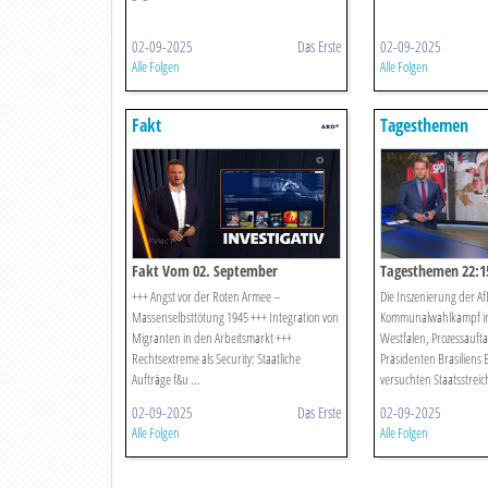
02-09-2025
Das Erste
02-09-2025
Alle Folgen
Alle Folgen
Fakt
Tagesthemen
Fakt Vom 02. September
Tagesthemen 22:15
+++ Angst vor der Roten Armee –
Die Inszenierung der Af
Massenselbsttötung 1945 +++ Integration von
Kommunalwahlkampf in
Migranten in den Arbeitsmarkt +++
Westfalen, Prozessauft
Rechtsextreme als Security: Staatliche
Präsidenten Brasiliens
Aufträge f&u ...
versuchten Staatsstreich
02-09-2025
Das Erste
02-09-2025
Alle Folgen
Alle Folgen