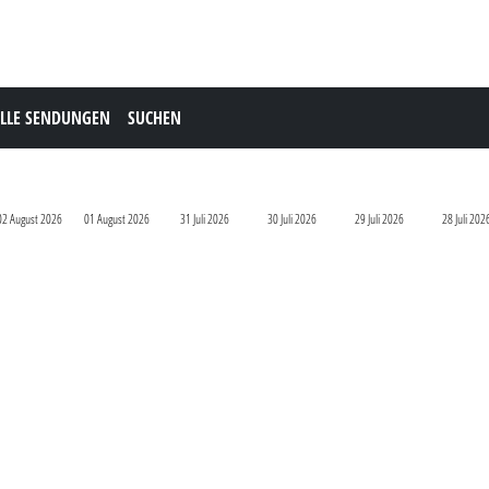
LLE SENDUNGEN
SUCHEN
02 August 2026
01 August 2026
31 Juli 2026
30 Juli 2026
29 Juli 2026
28 Juli 202