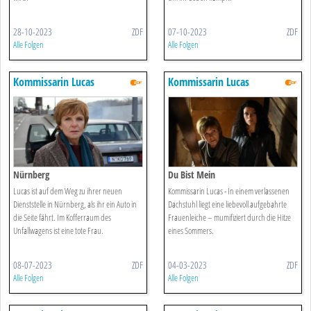
28-10-2023
ZDF
07-10-2023
ZDF
Alle Folgen
Alle Folgen
Kommissarin Lucas
Kommissarin Lucas
Nürnberg
Du Bist Mein
Lucas ist auf dem Weg zu ihrer neuen
Kommissarin Lucas - In einem verlassenen
Dienststelle in Nürnberg, als ihr ein Auto in
Dachstuhl liegt eine liebevoll aufgebahrte
die Seite fährt. Im Kofferraum des
Frauenleiche – mumifiziert durch die Hitze
Unfallwagens ist eine tote Frau.
eines Sommers.
08-07-2023
ZDF
04-03-2023
ZDF
Alle Folgen
Alle Folgen