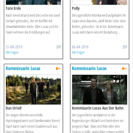
Tote Erde
Polly
Nach einem Brand wird die Leiche von Josef
Die Jugendliche Monika wird aufgebahrt im
Gerlach gefunden, der im Konflikt mit
Geäst eines Baumes, zwölf Meter über dem
Umweltaktivisten lebte. Ellen Lucas und ihr
Boden, gefunden. Sie ist tot. Kommissarin
Team nehmen die Ermittlungen auf.
Lucas sieht darin eine Art Bestattung ...
31-08-2019
ZDF
06-04-2019
ZDF
Alle Folgen
Alle Folgen
Kommissarin Lucas
Kommissarin Lucas
Das Urteil
Kommisarin Lucas Aus Der Bahn
Der wegen Mordes verurteilte
Vier Jugendliche randalieren in der
Psychologiedozent und Familienvater Bernd
Regensburger Altstadt und bedrohen ein
Stach kann nach einem Suizidversuch aus
jüngeres Paar. Max und Rike eilen den
dem Gefängnis fliehen.
Opfern zu Hilfe, wobei Rike schwer verletzt