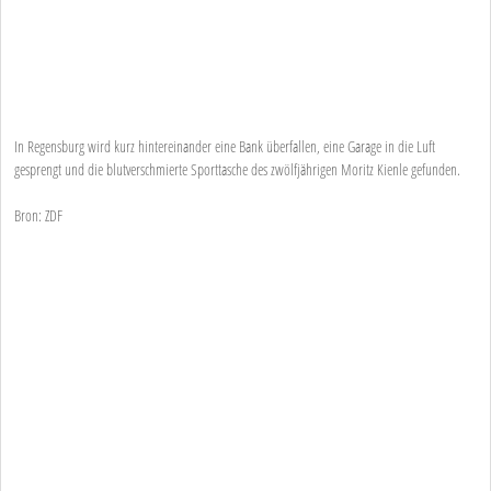
In Regensburg wird kurz hintereinander eine Bank überfallen, eine Garage in die Luft
gesprengt und die blutverschmierte Sporttasche des zwölfjährigen Moritz Kienle gefunden.
Bron: ZDF