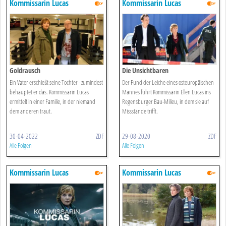
Kommissarin Lucas
Kommissarin Lucas
Goldrausch
Die Unsichtbaren
Ein Vater erschießt seine Tochter - zumindest
Der Fund der Leiche eines osteuropäischen
behauptet er das. Kommissarin Lucas
Mannes führt Kommissarin Ellen Lucas ins
ermittelt in einer Familie, in der niemand
Regensburger Bau-Milieu, in dem sie auf
dem anderen traut.
Missstände trifft.
30-04-2022
ZDF
29-08-2020
ZDF
Alle Folgen
Alle Folgen
Kommissarin Lucas
Kommissarin Lucas