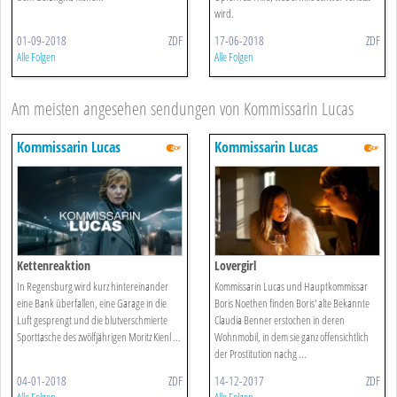
wird.
01-09-2018
ZDF
17-06-2018
ZDF
Alle Folgen
Alle Folgen
Am meisten angesehen sendungen von Kommissarin Lucas
Kommissarin Lucas
Kommissarin Lucas
Kettenreaktion
Lovergirl
In Regensburg wird kurz hintereinander
Kommissarin Lucas und Hauptkommissar
eine Bank überfallen, eine Garage in die
Boris Noethen finden Boris' alte Bekannte
Luft gesprengt und die blutverschmierte
Claudia Benner erstochen in deren
Sporttasche des zwölfjährigen Moritz Kienl ...
Wohnmobil, in dem sie ganz offensichtlich
der Prostitution nachg ...
04-01-2018
ZDF
14-12-2017
ZDF