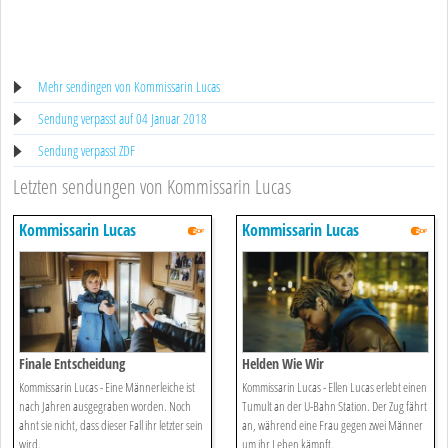
Mehr sendingen von Kommissarin Lucas
Sendung verpasst auf 04 Januar 2018
Sendung verpasst ZDF
Letzten sendungen von Kommissarin Lucas
Kommissarin Lucas
Kommissarin Lucas
Finale Entscheidung
Helden Wie Wir
Kommissarin Lucas - Eine Männerleiche ist
Kommissarin Lucas - Ellen Lucas erlebt einen
nach Jahren ausgegraben worden. Noch
Tumult an der U-Bahn Station. Der Zug fährt
ahnt sie nicht, dass dieser Fall ihr letzter sein
an, während eine Frau gegen zwei Männer
wird.
um ihr Leben kämpft.