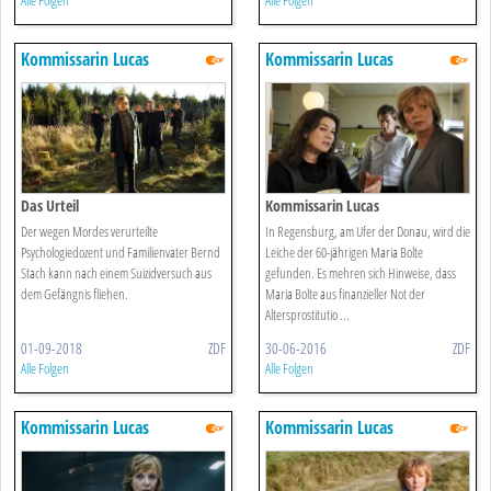
Alle Folgen
Alle Folgen
Kommissarin Lucas
Kommissarin Lucas
Das Urteil
Kommissarin Lucas
Der wegen Mordes verurteilte
In Regensburg, am Ufer der Donau, wird die
Psychologiedozent und Familienvater Bernd
Leiche der 60-jährigen Maria Bolte
Stach kann nach einem Suizidversuch aus
gefunden. Es mehren sich Hinweise, dass
dem Gefängnis fliehen.
Maria Bolte aus finanzieller Not der
Altersprostitutio ...
01-09-2018
ZDF
30-06-2016
ZDF
Alle Folgen
Alle Folgen
Kommissarin Lucas
Kommissarin Lucas