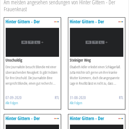
Am meisten angesehen sendungen von Hinter Gittern - Der
Frauenknast
Hinter Gittern - Der
Hinter Gittern - Der
Frauenknast
Frauenknast
Unschuldig
Steiniger Weg
Eine Journalistin besucht Blondie mit einer
Elisabeth Adler erleidet einen Schlaganfall.
überraschenden Neuigkeit: Es gibt Indizien
Jutta möchte sich gerne um ihre kranke
für ihre Unschuld. Die Journalistin Bine
Mutter kümmern, doch die angespannte
verspricht Blondie, einen gut recherchi ...
Lage in Reutlitz lässt es nicht zu, dass ...
07-09-2020
RTL
31-08-2020
RTL
Alle Folgen
Alle Folgen
Hinter Gittern - Der
Hinter Gittern - Der
Frauenknast
Frauenknast