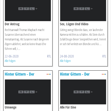
Der Antrag
Sex, Lügen Und Video
Rechtsanwalt Thomas Maybach macht
Gitting zwingt Blondie dazu, vor laufender
Susanne überraschend einen
Kamera mit ihm zu schlafen. Als Stein durch
Heiratsantrag. Als Susanne nach längerem
Zufall Zeuge dieser Sexspielchen wird, trennt
Zögern ablehnt, weil sie keine Knast-Ehe
er sich tief verletzt von Blondie und kü ...
führen will, i ...
22-06-2020
RTL
24-08-2020
RTL
Alle Folgen
Alle Folgen
Hinter Gittern - Der
Hinter Gittern - Der
Frauenknast
Frauenknast
Umwege
Alle Für Eine