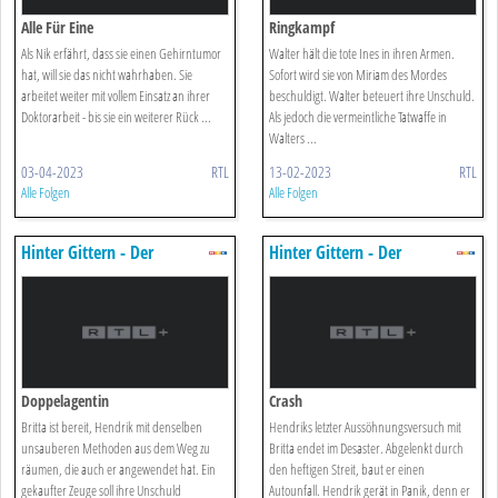
Alle Für Eine
Ringkampf
Als Nik erfährt, dass sie einen Gehirntumor
Walter hält die tote Ines in ihren Armen.
hat, will sie das nicht wahrhaben. Sie
Sofort wird sie von Miriam des Mordes
arbeitet weiter mit vollem Einsatz an ihrer
beschuldigt. Walter beteuert ihre Unschuld.
Doktorarbeit - bis sie ein weiterer Rück ...
Als jedoch die vermeintliche Tatwaffe in
Walters ...
03-04-2023
RTL
13-02-2023
RTL
Alle Folgen
Alle Folgen
Hinter Gittern - Der
Hinter Gittern - Der
Frauenknast
Frauenknast
Doppelagentin
Crash
Britta ist bereit, Hendrik mit denselben
Hendriks letzter Aussöhnungsversuch mit
unsauberen Methoden aus dem Weg zu
Britta endet im Desaster. Abgelenkt durch
räumen, die auch er angewendet hat. Ein
den heftigen Streit, baut er einen
gekaufter Zeuge soll ihre Unschuld
Autounfall. Hendrik gerät in Panik, denn er