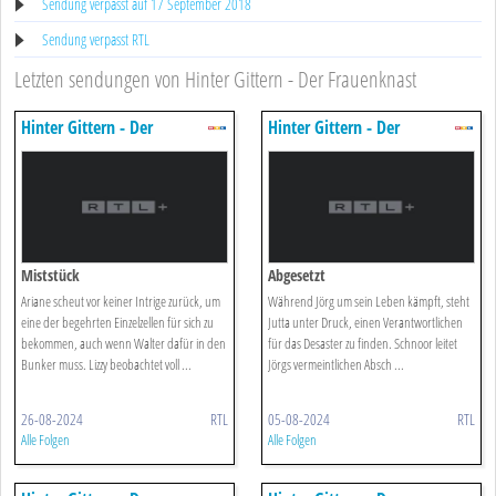
Sendung verpasst auf 17 September 2018
Sendung verpasst RTL
Letzten sendungen von Hinter Gittern - Der Frauenknast
Hinter Gittern - Der
Hinter Gittern - Der
Frauenknast
Frauenknast
Miststück
Abgesetzt
Ariane scheut vor keiner Intrige zurück, um
Während Jörg um sein Leben kämpft, steht
eine der begehrten Einzelzellen für sich zu
Jutta unter Druck, einen Verantwortlichen
bekommen, auch wenn Walter dafür in den
für das Desaster zu finden. Schnoor leitet
Bunker muss. Lizzy beobachtet voll ...
Jörgs vermeintlichen Absch ...
26-08-2024
RTL
05-08-2024
RTL
Alle Folgen
Alle Folgen