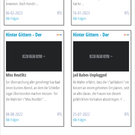
beweisen. Doch Hendri ...
hat ke ...
06-02-2023
RTL
16-01-2023
RTL
Alle Folgen
Alle Folgen
Hinter Gittern - Der
Hinter Gittern - Der
Frauenknast
Frauenknast
Miss Reutlitz
Jail Babes Unplugged
Zur Überraschung aller genehmigt Eva Baal
Als Walter erfährt, dass die \"Jail Babes\" ein
einen bunten Abend, an dem die Schließer
Konzert an einem geheimen Ort planen, setzt
sogar Überstunden machen müssen - für
sie alles daran, die Frauen von diesem
die Wahl der \"Miss Reutlitz\" ...
gefährlichen Vorhaben abzubringen. F ...
08-08-2022
RTL
25-07-2022
RTL
Alle Folgen
Alle Folgen