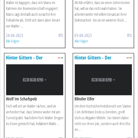
Walter ist dagegen, dass sich Manu im
Als Nik erfährt, dass sie einen Gehirntumor
Rahmen der Boxmeisterschaft engagiert.
hat, will sie das nicht wahrhaben. Sie
Manu sagt deshalb auch zunächst ihre
arbeitet weiter mit vollem Einsatz an ihrer
Teilnahme ab, fühlt sich dann aber derart
Doktorarbeit - bis sie ein weiterer Rück ...
von Walter ...
24-04-2023
RTL
03-04-2023
RTL
Alle Folgen
Alle Folgen
Hinter Gittern - Der
Hinter Gittern - Der
Frauenknast
Frauenknast
Wolf Im Schafspelz
Blinder Eifer
Fisch will sich an Walter rächen, weil sie
Um dem Hochsicherheitsbereich von Station
verhindert hat, dass Simone weiter mit am
C ein definitives Ende zu bereiten, greift
Tunnel gräbt. Nachdem Fisch Walter Drogen
Uschi zu illegalen Mitteln. Sie riskiert dabei
ins Essen gemischt hat, kollabiert Walte ...
nicht nur ihren Job, sondern auch ihre Ehe
mi ...