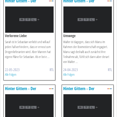
Hinter Gittern - Der
Hinter Gittern - Der
Frauenknast
Frauenknast
Verlorene Liebe
Umwege
Sarah ist in Sebastian verliebt und will auf
Walter ist dagegen, dass sich Manu im
jeden Fall verhindern, dass er erneut zum
Rahmen der Boxmeisterschaft engagiert.
Drogenlieferanten wird. Aber Mareen hat
Manu sagt deshalb auch zunächst ihre
eigene Pläne für Sebastian. Als er bei e ...
Teilnahme ab, fühlt sich dann aber derart
von Walter ...
22-05-2023
RTL
24-04-2023
RTL
Alle Folgen
Alle Folgen
Hinter Gittern - Der
Hinter Gittern - Der
Frauenknast
Frauenknast