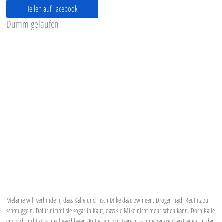
Teilen auf Facebook
Dumm gelaufen
Melanie will verhindern, dass Kalle und Fisch Mike dazu zwingen, Drogen nach Reutlitz zu
schmuggeln. Dafür nimmt sie sogar in Kauf, dass sie Mike nicht mehr sehen kann. Doch Kalle
gibt sich nicht so schnell geschlagen. Kittler will vor Gericht Schmerzensgeld erstreiten. In der