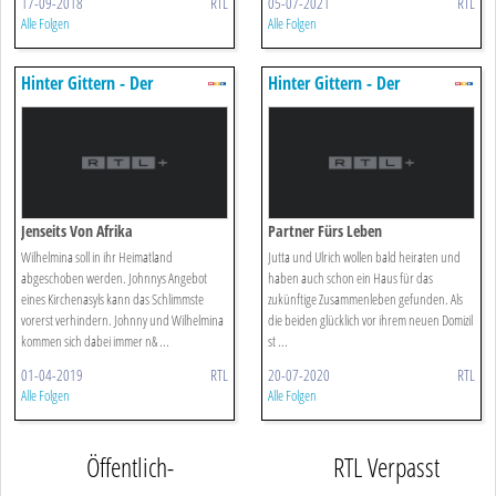
17-09-2018
RTL
05-07-2021
RTL
Alle Folgen
Alle Folgen
Hinter Gittern - Der
Hinter Gittern - Der
Frauenknast
Frauenknast
Jenseits Von Afrika
Partner Fürs Leben
Wilhelmina soll in ihr Heimatland
Jutta und Ulrich wollen bald heiraten und
abgeschoben werden. Johnnys Angebot
haben auch schon ein Haus für das
eines Kirchenasyls kann das Schlimmste
zukünftige Zusammenleben gefunden. Als
vorerst verhindern. Johnny und Wilhelmina
die beiden glücklich vor ihrem neuen Domizil
kommen sich dabei immer n& ...
st ...
01-04-2019
RTL
20-07-2020
RTL
Alle Folgen
Alle Folgen
Öffentlich-
RTL Verpasst