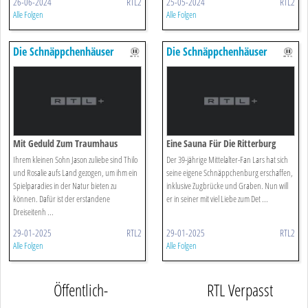
26-06-2024
RTL2
25-05-2024
RTL2
Alle Folgen
Alle Folgen
Die Schnäppchenhäuser
Die Schnäppchenhäuser
Mit Geduld Zum Traumhaus
Eine Sauna Für Die Ritterburg
Ihrem kleinen Sohn Jason zuliebe sind Thilo
Der 39-jährige Mittelalter-Fan Lars hat sich
und Rosalie aufs Land gezogen, um ihm ein
seine eigene Schnäppchenburg erschaffen,
Spielparadies in der Natur bieten zu
inklusive Zugbrücke und Graben. Nun will
können. Dafür ist der erstandene
er in seiner mit viel Liebe zum Det ...
Dreiseitenh ...
29-01-2025
RTL2
29-01-2025
RTL2
Alle Folgen
Alle Folgen
Öffentlich-
RTL Verpasst