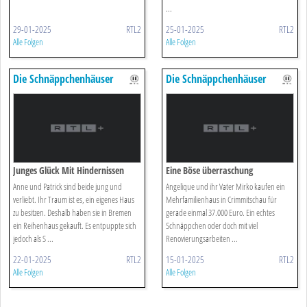
...
29-01-2025
RTL2
25-01-2025
RTL2
Alle Folgen
Alle Folgen
Die Schnäppchenhäuser
Die Schnäppchenhäuser
Junges Glück Mit Hindernissen
Eine Böse überraschung
Anne und Patrick sind beide jung und
Angelique und ihr Vater Mirko kaufen ein
verliebt. Ihr Traum ist es, ein eigenes Haus
Mehrfamilienhaus in Crimmitschau für
zu besitzen. Deshalb haben sie in Bremen
gerade einmal 37.000 Euro. Ein echtes
ein Reihenhaus gekauft. Es entpuppte sich
Schnäppchen oder doch mit viel
jedoch als S ...
Renovierungsarbeiten ...
22-01-2025
RTL2
15-01-2025
RTL2
Alle Folgen
Alle Folgen