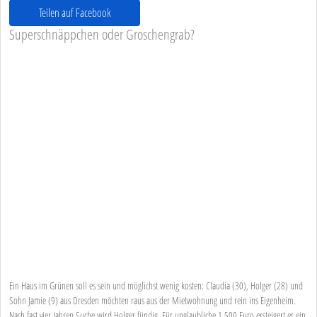
Teilen auf Facebook
Superschnäppchen oder Groschengrab?
Ein Haus im Grünen soll es sein und möglichst wenig kosten: Claudia (30), Holger (28) und
Sohn Jamie (9) aus Dresden möchten raus aus der Mietwohnung und rein ins Eigenheim.
Nach fast vier Jahren Suche wird Holger fündig. Für unglaubliche 1.500 Euro ersteigert er ein