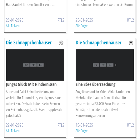
Hauskauf ist für den Künstler ein e ...
eines Immobilienmaklers werden sie f&uum
...
29-01-2025
RTL2
25-01-2025
RTL2
Alle Folgen
Alle Folgen
Die Schnäppchenhäuser
Die Schnäppchenhäuser
Junges Glück Mit Hindernissen
Eine Böse überraschung
Anne und Patrick sind beide jung und
Angelique und ihr Vater Mirko kaufen ein
verliebt. Ihr Traum ist es, ein eigenes Haus
Mehrfamilienhaus in Crimmitschau für
zu besitzen. Deshalb haben sie in Bremen
gerade einmal 37.000 Euro. Ein echtes
ein Reihenhaus gekauft. Es entpuppte sich
Schnäppchen oder doch mit viel
jedoch als S ...
Renovierungsarbeiten ...
22-01-2025
RTL2
15-01-2025
RTL2
Alle Folgen
Alle Folgen