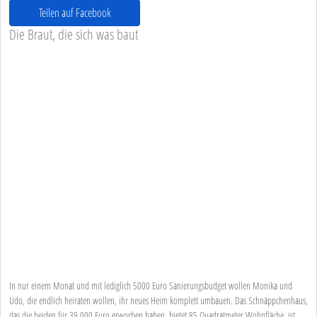
Teilen auf Facebook
Die Braut, die sich was baut
In nur einem Monat und mit lediglich 5000 Euro Sanierungsbudget wollen Monika und
Udo, die endlich heiraten wollen, ihr neues Heim komplett umbauen. Das Schnäppchenhaus,
das die beiden für 39.000 Euro erworben haben, bietet 85 Quadratmeter Wohnfläche, ist