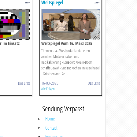
Weltspiegel
r Im Einsatz
Weltspiegel Vom 16. März 2025
alten
Themen u.a.: Westjordanland: Leben
zwischen Militäreinsätzen und
Radikalisierung - Ecuador: Kokain-Boom
schafft Gewalt - Sudan: Kochen im Kugelhagel
- Griechenland: Ze ...
Das Erste
16-03-2025
Das Erste
Alle Folgen
Sendung Verpasst
Home
Contact