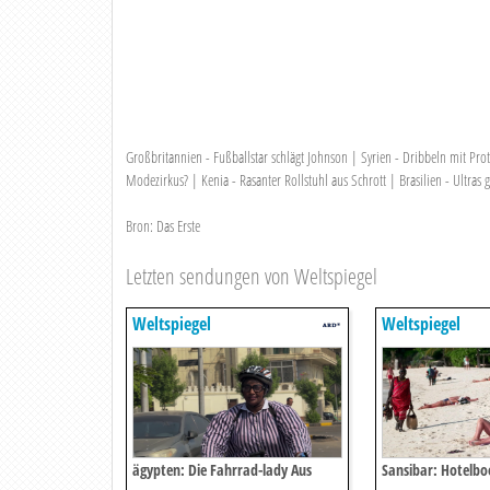
Großbritannien - Fußballstar schlägt Johnson | Syrien - Dribbeln mit Pr
Modezirkus? | Kenia - Rasanter Rollstuhl aus Schrott | Brasilien - Ultras
Bron: Das Erste
Letzten sendungen von Weltspiegel
Weltspiegel
Weltspiegel
ägypten: Die Fahrrad-lady Aus
Sansibar: Hotelb