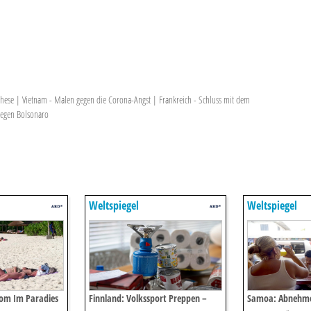
othese | Vietnam - Malen gegen die Corona-Angst | Frankreich - Schluss mit dem
 gegen Bolsonaro
Weltspiegel
Weltspiegel
oom Im Paradies
Finnland: Volkssport Preppen –
Samoa: Abnehme