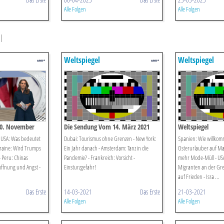
Alle Folgen
Alle Folgen
l
Weltspiegel
Weltspiegel
10. November
Die Sendung Vom 14. März 2021
Weltspiegel
 USA: Was bedeutet
Dubai: Tourismus ohne Grenzen - New York:
Spanien: Wie willkom
raine: Wird Trumps
Ein Jahr danach - Amsterdam: Tanz in die
Osterurlauber auf Ma
- Peru: Chinas
Pandemie? - Frankreich: Vorsicht -
mehr Mode-Müll - USA
ffnung und Angst -
Einsturzgefahr!
Migranten an der Gre
auf Frieden - Isra ...
Das Erste
14-03-2021
Das Erste
21-03-2021
Alle Folgen
Alle Folgen