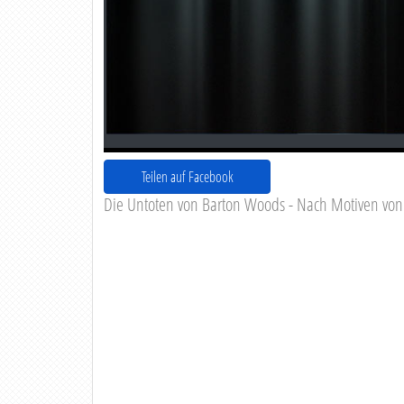
Teilen auf Facebook
Die Untoten von Barton Woods - Nach Motiven vo