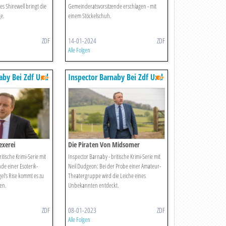
s Shirewell bringt die
Gemeinderatsvorsitzende erschlagen - mit
e.
einem Stöckelschuh.
ZDF
14-01-2024
ZDF
Alle Folgen
aby Bei Zdf Und
Inspector Barnaby Bei Zdf Und
Zdfneo
exerei
Die Piraten Von Midsomer
itische Krimi-Serie mit
Inspector Barnaby - britische Krimi-Serie mit
de einer Esoterik-
Neil Dudgeon: Bei der Probe einer Amateur-
l's Rise kommt es zu
Theatergruppe wird die Leiche eines
en.
Unbekannten entdeckt.
ZDF
08-01-2023
ZDF
Alle Folgen