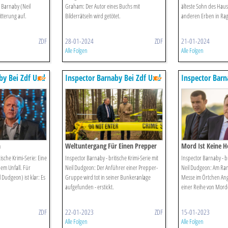
 Barnaby (Neil
Graham: Der Autor eines Buchs mit
älteste Sohn des Hause
tterung auf.
Bilderrätseln wird getötet.
anderen Erben in Rag
ZDF
28-01-2024
ZDF
21-01-2024
Alle Folgen
Alle Folgen
by Bei Zdf Und
Inspector Barnaby Bei Zdf Und
Inspector Barn
Zdfneo
Zdfneo
n
Weltuntergang Für Einen Prepper
Mord Ist Keine H
ische Krimi-Serie: Eine
Inspector Barnaby - britische Krimi-Serie mit
Inspector Barnaby - br
inem Unfall. Für
Neil Dudgeon: Der Anführer einer Prepper-
Neil Dudgeon: Am Ran
 Dudgeon) ist klar: Es
Gruppe wird tot in seiner Bunkeranlage
Messe im Örtchen Ange
aufgefunden - erstickt.
einer Reihe von Mord
ZDF
22-01-2023
ZDF
15-01-2023
Alle Folgen
Alle Folgen