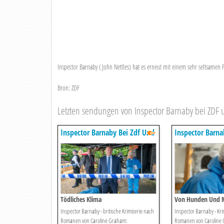
Inspector Barnaby (John Nettles) hat es erneut mit einem sehr seltsamen
Bron: ZDF
Letzten sendungen von Inspector Barnaby bei ZDF
Inspector Barnaby Bei Zdf Und
Inspector Barna
Zdfneo
Zdfneo
Tödliches Klima
Von Hunden Und 
Inspector Barnaby - britische Krimiserie nach
Inspector Barnaby - Kri
Romanen von Caroline Graham:
Romanen von Caroline 