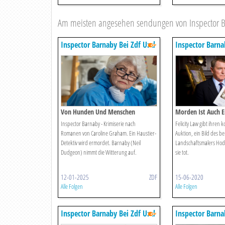
Am meisten angesehen sendungen von Inspector 
Inspector Barnaby Bei Zdf Und
Inspector Barna
Zdfneo
Zdfneo
Von Hunden Und Menschen
Morden Ist Auch E
Motiven Von Caro
Inspector Barnaby - Krimiserie nach
Felicity Law gibt ihren k
Romanen von Caroline Graham. Ein Haustier-
Auktion, ein Bild des 
Detektiv wird ermordet. Barnaby (Neil
Landschaftsmalers Hodg
Dudgeon) nimmt die Witterung auf.
sie tot.
12-01-2025
ZDF
15-06-2020
Alle Folgen
Alle Folgen
Inspector Barnaby Bei Zdf Und
Inspector Barna
Zdfneo
Zdfneo