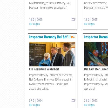
Mordermittlungen führen Barnaby (Neil
Detektiv wird ermordet.
Dudgeon) in einem Öko-Vorzeigedorf.
Dudgeon) nimmt die Wi
19-01-2025
ZDF
12-01-2025
Alle Folgen
Alle Folgen
Inspector Barnaby Bei Zdf Und
Inspector Barna
Zdfneo
Zdfneo
Ein Körnchen Wahrheit
Die Last Der Lüge
Inspector Barnaby - britische Kult-Serie mit
Inspector Barnaby - brit
Neil Dudgeon: Eine neue Bäckerei sorgt für
Ex-Polizistin stirbt bei e
Konkurrenz im Dörfchen – und es gibt
Inspector Barnaby (Neil
alsbald eine Leiche.
war Mord!
07-01-2024
ZDF
29-01-2023
Alle Folgen
Alle Folgen