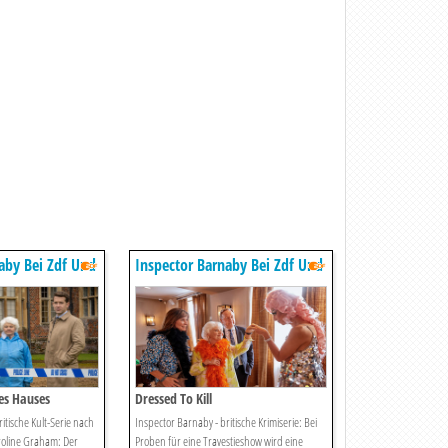
aby Bei Zdf Und
Inspector Barnaby Bei Zdf Und
Zdfneo
es Hauses
Dressed To Kill
itische Kult-Serie nach
Inspector Barnaby - britische Krimiserie: Bei
oline Graham: Der
Proben für eine Travestieshow wird eine