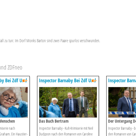
 Fall zu tun: Im Dorf Monks Barton sind zwei Paare spurlos verschwunden.
 und ZDFneo
by Bei Zdf Und
Inspector Barnaby Bei Zdf Und
Inspector Barn
Zdfneo
Zdfneo
Menschen
Das Buch Bertram
Der Untergang D
Shirewell
miserie nach
Inspector Barnaby - Kult-Krimiserie mit Neil
Inspector Barnaby - br
Graham. Ein Haustier-
Dudgeon nach den Romanen von Caroline
den Romanen von Car