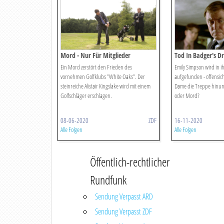
Mord - Nur Für Mitglieder
Tod In Badger's Dr
Motiven Von Caro
Ein Mord zerstört den Frieden des
Emily Simpson wird in i
vornehmen Golfklubs "White Oaks". Der
aufgefunden - offensichtl
steinreiche Alistair Kingslake wird mit einem
Dame die Treppe hinunt
Golfschläger erschlagen.
oder Mord?
08-06-2020
ZDF
16-11-2020
Alle Folgen
Alle Folgen
Öffentlich-rechtlicher
Rundfunk
Sendung Verpasst ARD
Sendung Verpasst ZDF