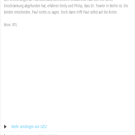
Einschränkung abgefunden hat, erfahren Emily und Philip, dass Dr. Fowler in Berlin ist. Die
beiden entscheiden, Paul nichts zu sagen. Doch dann trifft Paul selbst auf die Ärztin.
Bron: RTL
Mehr sendingen von GZSZ