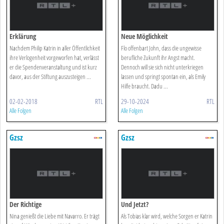
Erklärung
Neue Möglichkeit
Nachdem Philip Katrin in aller Öffentlichkeit
Flo offenbart John, dass die ungewisse
ihre Verlogenheit vorgeworfen hat, verlässt
berufliche Zukunft ihr Angst macht.
er die Spendenveranstaltung und ist kurz
Dennoch will sie sich nicht unterkriegen
davor, aus der Stiftung auszusteigen ...
lassen und springt spontan ein, als Emily
Hilfe braucht. Dadu ...
02-02-2018
RTL
29-10-2024
RTL
Alle Folgen
Alle Folgen
Gzsz
Gzsz
Der Richtige
Und Jetzt?
Nina genießt die Liebe mit Navarro. Er trägt
Als Tobias klar wird, welche Sorgen er Katrin