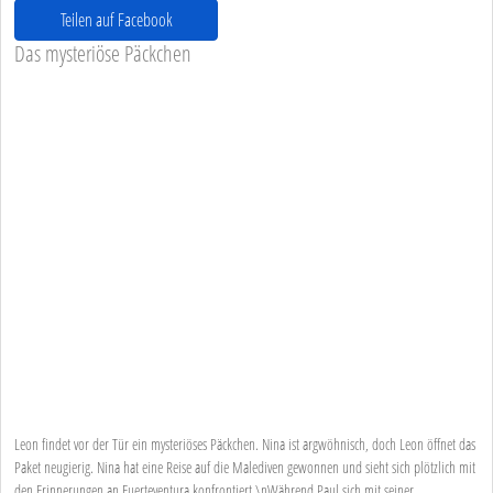
Teilen auf Facebook
Das mysteriöse Päckchen
Leon findet vor der Tür ein mysteriöses Päckchen. Nina ist argwöhnisch, doch Leon öffnet das
Paket neugierig. Nina hat eine Reise auf die Malediven gewonnen und sieht sich plötzlich mit
den Erinnerungen an Fuerteventura konfrontiert.\nWährend Paul sich mit seiner