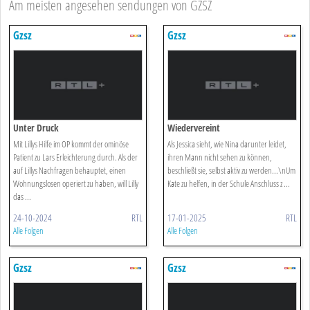
Am meisten angesehen sendungen von GZSZ
Gzsz
Gzsz
Unter Druck
Wiedervereint
Mit Lillys Hilfe im OP kommt der ominöse
Als Jessica sieht, wie Nina darunter leidet,
Patient zu Lars Erleichterung durch. Als der
ihren Mann nicht sehen zu können,
auf Lillys Nachfragen behauptet, einen
beschließt sie, selbst aktiv zu werden...\nUm
Wohnungslosen operiert zu haben, will Lilly
Kate zu helfen, in der Schule Anschluss z ...
das ...
24-10-2024
RTL
17-01-2025
RTL
Alle Folgen
Alle Folgen
Gzsz
Gzsz