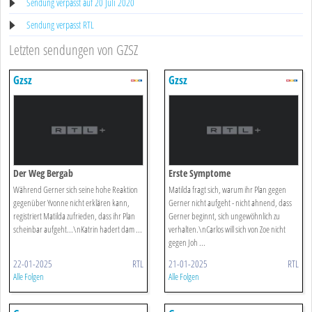
Sendung verpasst auf 20 Juli 2020
Sendung verpasst RTL
Letzten sendungen von GZSZ
Gzsz
Gzsz
Der Weg Bergab
Erste Symptome
Während Gerner sich seine hohe Reaktion
Matilda fragt sich, warum ihr Plan gegen
gegenüber Yvonne nicht erklären kann,
Gerner nicht aufgeht - nicht ahnend, dass
registriert Matilda zufrieden, dass ihr Plan
Gerner beginnt, sich ungewöhnlich zu
scheinbar aufgeht...\nKatrin hadert dam ...
verhalten.\nCarlos will sich von Zoe nicht
gegen Joh ...
22-01-2025
RTL
21-01-2025
RTL
Alle Folgen
Alle Folgen