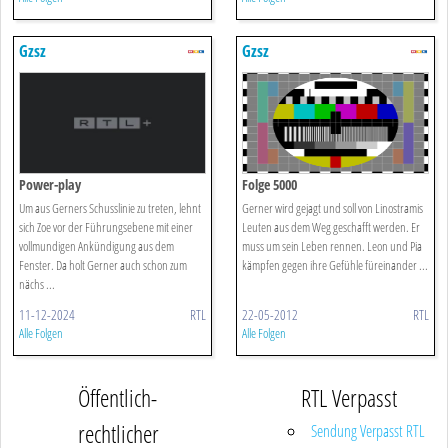
Gzsz
Gzsz
Power-play
Folge 5000
Um aus Gerners Schusslinie zu treten, lehnt
Gerner wird gejagt und soll von Linostramis
sich Zoe vor der Führungsebene mit einer
Leuten aus dem Weg geschafft werden. Er
vollmundigen Ankündigung aus dem
muss um sein Leben rennen. Leon und Pia
Fenster. Da holt Gerner auch schon zum
kämpfen gegen ihre Gefühle füreinander ...
nächs ...
11-12-2024
RTL
22-05-2012
RTL
Alle Folgen
Alle Folgen
Öffentlich-
RTL Verpasst
rechtlicher
Sendung Verpasst RTL