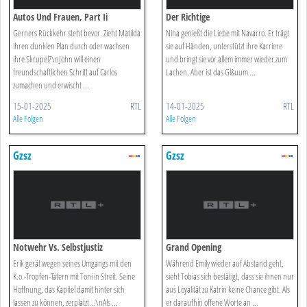
Autos Und Frauen, Part Ii
Der Richtige
Gerners Rückkehr steht bevor. Zieht Matilda
Nina genießt die Liebe mit Navarro. Er trägt
ihren dunklen Plan durch oder wachsen
sie auf Händen, unterstützt ihre Karriere
ihre Skrupel?\nJohn will einen
und bringt sie vor allem immer wieder zum
freundschaftlichen Schritt auf Carlos
Lachen. Aber ist das Gl&uum ...
zumachen und erwischt ...
15-01-2025
RTL
14-01-2025
RTL
Alle Folgen
Alle Folgen
Gzsz
Gzsz
Notwehr Vs. Selbstjustiz
Grand Opening
Erik gerät wegen seines Umgangs mit den
Während Emily wieder auf Abstand geht,
K.o.-Tropfen-Tätern mit Toni in Streit. Seine
sieht Tobias sich bestätigt, dass sie ihnen nur
Hoffnung, das Kapitel damit hinter sich
aus Loyalität zu Katrin keine Chance gibt. Als
lassen zu können, zerplatzt...\nAls ...
er daraufhin offene Worte an ...