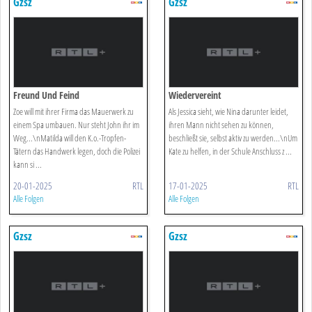
Gzsz
Gzsz
Freund Und Feind
Wiedervereint
Zoe will mit ihrer Firma das Mauerwerk zu
Als Jessica sieht, wie Nina darunter leidet,
einem Spa umbauen. Nur steht John ihr im
ihren Mann nicht sehen zu können,
Weg...\nMatilda will den K.o.-Tropfen-
beschließt sie, selbst aktiv zu werden...\nUm
Tätern das Handwerk legen, doch die Polizei
Kate zu helfen, in der Schule Anschluss z ...
kann si ...
20-01-2025
RTL
17-01-2025
RTL
Alle Folgen
Alle Folgen
Gzsz
Gzsz