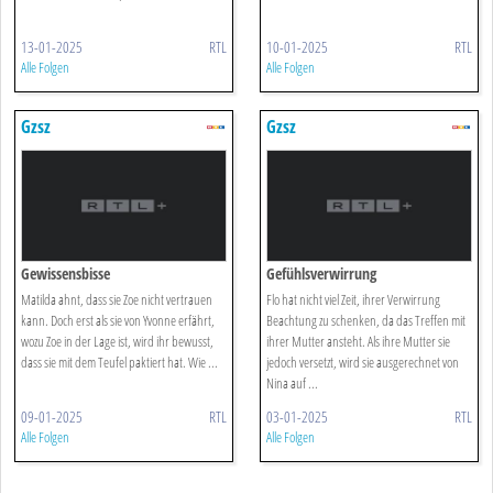
13-01-2025
RTL
10-01-2025
RTL
Alle Folgen
Alle Folgen
Gzsz
Gzsz
Gewissensbisse
Gefühlsverwirrung
Matilda ahnt, dass sie Zoe nicht vertrauen
Flo hat nicht viel Zeit, ihrer Verwirrung
kann. Doch erst als sie von Yvonne erfährt,
Beachtung zu schenken, da das Treffen mit
wozu Zoe in der Lage ist, wird ihr bewusst,
ihrer Mutter ansteht. Als ihre Mutter sie
dass sie mit dem Teufel paktiert hat. Wie ...
jedoch versetzt, wird sie ausgerechnet von
Nina auf ...
09-01-2025
RTL
03-01-2025
RTL
Alle Folgen
Alle Folgen