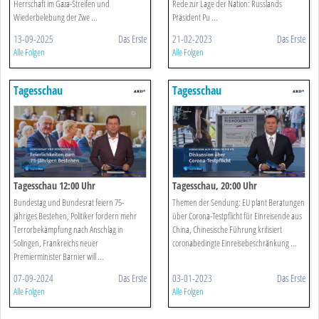
Herrschaft im Gaza-Streifen und
Rede zur Lage der Nation: Russlands
Wiederbelebung der Zwe ...
Präsident Pu ...
13-09-2025
Das Erste
21-02-2023
Das Erste
Alle Folgen
Alle Folgen
Tagesschau
Tagesschau
Tagesschau 12:00 Uhr
Tagesschau, 20:00 Uhr
Bundestag und Bundesrat feiern 75-
Themen der Sendung: EU plant Beratungen
jähriges Bestehen, Politiker fordern mehr
über Corona-Testpflicht für Einreisende aus
Terrorbekämpfung nach Anschlag in
China, Chinesische Führung kritisiert
Solingen, Frankreichs neuer
coronabedingte Einreisebeschränkung ...
Premierminister Barnier will ...
07-09-2024
Das Erste
03-01-2023
Das Erste
Alle Folgen
Alle Folgen