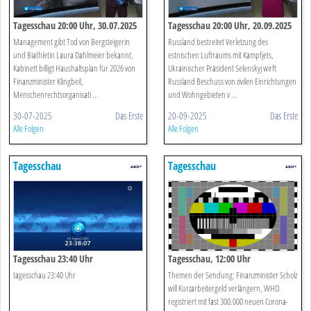
Tagesschau 20:00 Uhr, 30.07.2025
Tagesschau 20:00 Uhr, 20.09.2025
Management gibt Tod von Bergsteigerin
Russland bestreitet Verletzung des
und Biathletin Laura Dahlmeier bekannt,
estnischen Luftraums mit Kampfjets,
Kabinett billigt Haushaltsplan für 2026 von
Ukrainischer Präsident Selenskyj wirft
Finanzminister Klingbeil,
Russland Beschuss von zivilen Einrichtungen
Menschenrechtsorganisati ...
und Wohngebieten v ...
30-07-2025
Das Erste
20-09-2025
Das Erste
Alle Folgen
Alle Folgen
Tagesschau
Tagesschau
Tagesschau 23:40 Uhr
Tagesschau, 12:00 Uhr
tagesschau 23:40 Uhr
Themen der Sendung: Finanzminister Scholz
will Kurzarbeitergeld verlängern, WHO
registriert mit fast 300.000 neuen Corona-