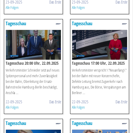
23-09-2025
Das Erste
23-09-2025
Das Erste
Alle Folgen
Alle Folgen
Tagesschau
Tagesschau
Tagesschau 20:00 Uhr, 22.09.2025
Tagesschau 17:00 Uhr, 22.09.2025
Verkehrsminister Schnieder setzt auf neues
Verkehrsminister verspricht \"Neuanfang\"
Spitzenpersonal und mehr Zuverlässigkeit
bei der Bahn mit neuer Konzernchefin,
bei der Bahn, Oberleitung der Ersatz-
Defekte Leitung bremst Zugverkehr nach
Bahnstrecke Hamburg-Berlin beschädigt,
Hamburg aus, Die Börse, Verspätungen am
Anschla ...
Berliner ...
22-09-2025
Das Erste
22-09-2025
Das Erste
Alle Folgen
Alle Folgen
Tagesschau
Tagesschau