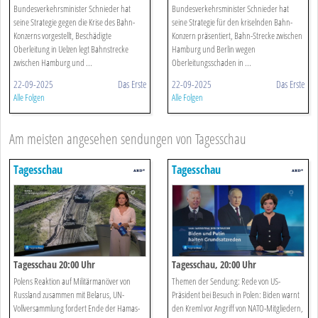
Bundesverkehrsminister Schnieder hat
Bundesverkehrsminister Schnieder hat
seine Strategie gegen die Krise des Bahn-
seine Strategie für den kriselnden Bahn-
Konzerns vorgestellt, Beschädigte
Konzern präsentiert, Bahn-Strecke zwischen
Oberleitung in Uelzen legt Bahnstrecke
Hamburg und Berlin wegen
zwischen Hamburg und ...
Oberleitungsschaden in ...
22-09-2025
Das Erste
22-09-2025
Das Erste
Alle Folgen
Alle Folgen
Am meisten angesehen sendungen von Tagesschau
Tagesschau
Tagesschau
Tagesschau 20:00 Uhr
Tagesschau, 20:00 Uhr
Polens Reaktion auf Militärmanöver von
Themen der Sendung: Rede von US-
Russland zusammen mit Belarus, UN-
Präsident bei Besuch in Polen: Biden warnt
Vollversammlung fordert Ende der Hamas-
den Kreml vor Angriff von NATO-Mitgliedern,