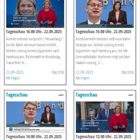
Tagesschau 16:00 Uhr, 22.09.2025
Tagesschau 15:00 Uhr, 22.09.2025
Verkehrsminister verspricht \"Neuanfang\"
Bundesverkehrsminister stellt neue Bahn-
bei der Bahn mit neuer Konzernchefin,
Strategie vor, Defekte Leitung bremst
Defekte Leitung bremst Zugverkehr nach
Zugverkehr nach Hamburg aus, Vor UN-
Hamburg aus, Richterwahl im Bundestag,
Generaldebatte: Konferenz ringt um Zwei-
Trauerfeier fü ...
Staaten-Lösung, Tr ...
22-09-2025
Das Erste
22-09-2025
Das Erste
Alle Folgen
Alle Folgen
Tagesschau
Tagesschau
Tagesschau 14:00 Uhr, 22.09.2025
Tagesschau 12:00 Uhr, 22.09.2025