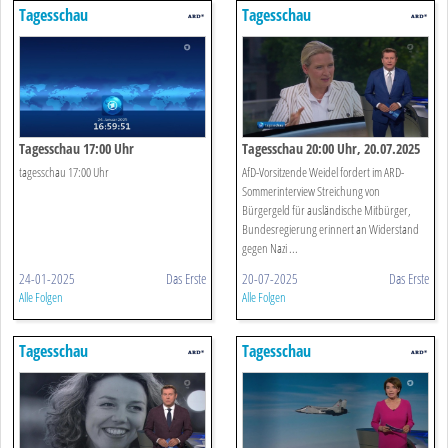
Tagesschau
Tagesschau
Tagesschau 17:00 Uhr
Tagesschau 20:00 Uhr, 20.07.2025
tagesschau 17:00 Uhr
AfD-Vorsitzende Weidel fordert im ARD-
Sommerinterview Streichung von
Bürgergeld für ausländische Mitbürger,
Bundesregierung erinnert an Widerstand
gegen Nazi ...
24-01-2025
Das Erste
20-07-2025
Das Erste
Alle Folgen
Alle Folgen
Tagesschau
Tagesschau