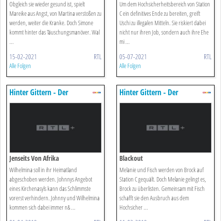
Obgleich sie wieder gesund ist, spielt
Um dem Hochsicherheitsbereich von Station
Mareike aus Angst, von Martina verstoßen zu
C ein definitives Ende zu bereiten, greift
werden, weiter die Kranke. Doch Simone
Uschi zu illegalen Mitteln. Sie riskiert dabei
kommt hinter das Täuschungsmanöver. Wal
nicht nur ihren Job, sondern auch ihre Ehe
...
mi ...
15-02-2021
RTL
05-07-2021
RTL
Alle Folgen
Alle Folgen
Hinter Gittern - Der
Hinter Gittern - Der
Frauenknast
Frauenknast
Jenseits Von Afrika
Blackout
Wilhelmina soll in ihr Heimatland
Melanie und Fisch werden von Brock auf
abgeschoben werden. Johnnys Angebot
Station C gequält. Doch Melanie gelingt es,
eines Kirchenasyls kann das Schlimmste
Brock zu überlisten. Gemeinsam mit Fisch
vorerst verhindern. Johnny und Wilhelmina
schafft sie den Ausbruch aus dem
kommen sich dabei immer n& ...
Hochsicher ...