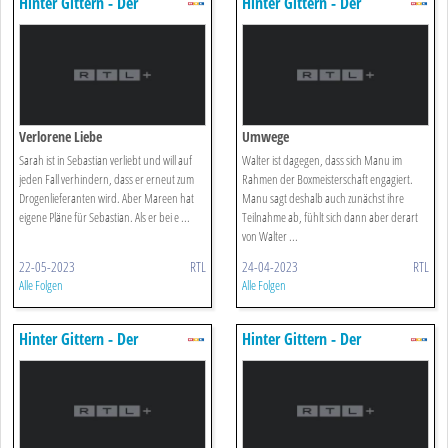
Hinter Gittern - Der
Hinter Gittern - Der
Frauenknast
Frauenknast
Verlorene Liebe
Umwege
Sarah ist in Sebastian verliebt und will auf
Walter ist dagegen, dass sich Manu im
jeden Fall verhindern, dass er erneut zum
Rahmen der Boxmeisterschaft engagiert.
Drogenlieferanten wird. Aber Mareen hat
Manu sagt deshalb auch zunächst ihre
eigene Pläne für Sebastian. Als er bei e ...
Teilnahme ab, fühlt sich dann aber derart
von Walter ...
22-05-2023
RTL
24-04-2023
RTL
Alle Folgen
Alle Folgen
Hinter Gittern - Der
Hinter Gittern - Der
Frauenknast
Frauenknast