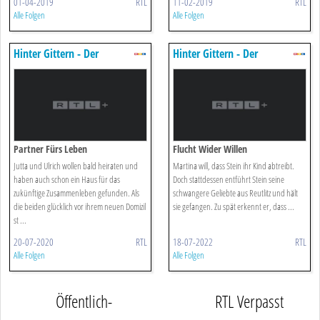
01-04-2019
RTL
11-02-2019
RTL
Alle Folgen
Alle Folgen
Hinter Gittern - Der
Hinter Gittern - Der
Frauenknast
Frauenknast
Partner Fürs Leben
Flucht Wider Willen
Jutta und Ulrich wollen bald heiraten und
Martina will, dass Stein ihr Kind abtreibt.
haben auch schon ein Haus für das
Doch stattdessen entführt Stein seine
zukünftige Zusammenleben gefunden. Als
schwangere Geliebte aus Reutlitz und hält
die beiden glücklich vor ihrem neuen Domizil
sie gefangen. Zu spät erkennt er, dass ...
st ...
20-07-2020
RTL
18-07-2022
RTL
Alle Folgen
Alle Folgen
Öffentlich-
RTL Verpasst