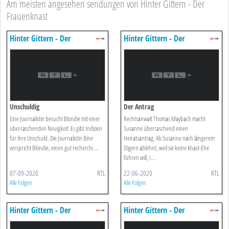
Am meisten angesehen sendungen von Hinter Gittern - Der
Frauenknast
Hinter Gittern - Der
Hinter Gittern - Der
Frauenknast
Frauenknast
Unschuldig
Der Antrag
Eine Journalistin besucht Blondie mit einer
Rechtsanwalt Thomas Maybach macht
überraschenden Neuigkeit: Es gibt Indizien
Susanne überraschend einen
für ihre Unschuld. Die Journalistin Bine
Heiratsantrag. Als Susanne nach längerem
verspricht Blondie, einen gut recherchi ...
Zögern ablehnt, weil sie keine Knast-Ehe
führen will, i ...
07-09-2020
RTL
22-06-2020
RTL
Alle Folgen
Alle Folgen
Hinter Gittern - Der
Hinter Gittern - Der
Frauenknast
Frauenknast