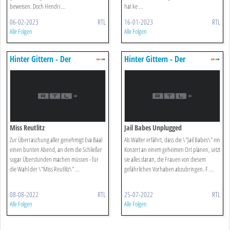
beweisen. Doch Hendri ...
hat ke ...
06-02-2023
RTL
16-01-2023
RTL
Alle Folgen
Alle Folgen
Hinter Gittern - Der
Hinter Gittern - Der
Frauenknast
Frauenknast
Miss Reutlitz
Jail Babes Unplugged
Zur Überraschung aller genehmigt Eva Baal
Als Walter erfährt, dass die \"Jail Babes\" ein
einen bunten Abend, an dem die Schließer
Konzert an einem geheimen Ort planen, setzt
sogar Überstunden machen müssen - für
sie alles daran, die Frauen von diesem
die Wahl der \"Miss Reutlitz\" ...
gefährlichen Vorhaben abzubringen. F ...
08-08-2022
RTL
25-07-2022
RTL
Alle Folgen
Alle Folgen