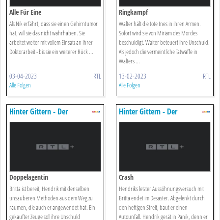
Alle Für Eine
Ringkampf
Als Nik erfährt, dass sie einen Gehirntumor
Walter hält die tote Ines in ihren Armen.
hat, will sie das nicht wahrhaben. Sie
Sofort wird sie von Miriam des Mordes
arbeitet weiter mit vollem Einsatz an ihrer
beschuldigt. Walter beteuert ihre Unschuld.
Doktorarbeit - bis sie ein weiterer Rück ...
Als jedoch die vermeintliche Tatwaffe in
Walters ...
03-04-2023
RTL
13-02-2023
RTL
Alle Folgen
Alle Folgen
Hinter Gittern - Der
Hinter Gittern - Der
Frauenknast
Frauenknast
Doppelagentin
Crash
Britta ist bereit, Hendrik mit denselben
Hendriks letzter Aussöhnungsversuch mit
unsauberen Methoden aus dem Weg zu
Britta endet im Desaster. Abgelenkt durch
räumen, die auch er angewendet hat. Ein
den heftigen Streit, baut er einen
gekaufter Zeuge soll ihre Unschuld
Autounfall. Hendrik gerät in Panik, denn er