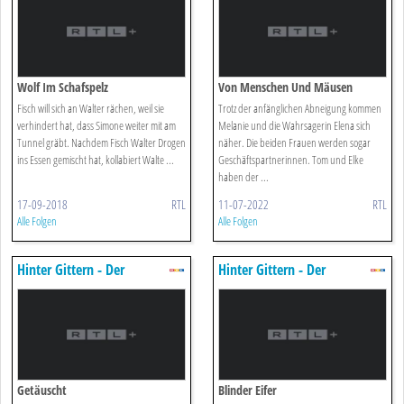
Wolf Im Schafspelz
Von Menschen Und Mäusen
Fisch will sich an Walter rächen, weil sie
Trotz der anfänglichen Abneigung kommen
verhindert hat, dass Simone weiter mit am
Melanie und die Wahrsagerin Elena sich
Tunnel gräbt. Nachdem Fisch Walter Drogen
näher. Die beiden Frauen werden sogar
ins Essen gemischt hat, kollabiert Walte ...
Geschäftspartnerinnen. Tom und Elke
haben der ...
17-09-2018
RTL
11-07-2022
RTL
Alle Folgen
Alle Folgen
Hinter Gittern - Der
Hinter Gittern - Der
Frauenknast
Frauenknast
Getäuscht
Blinder Eifer