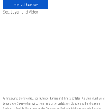
Teilen auf Facebook
Sex, Lügen und Video
Gitting zwingt Blondie dazu, vor laufender Kamera mit ihm zu schlafen. Als Stein durch Zufall
Zeuge dieser Sexspielchen wird, trennt er sich tief verletzt von Blondie und kündigt seine
Stellung in Reutlitz. Doch bevor er das Gefängnis verlässt, schlägt die verzweifelte Blondie