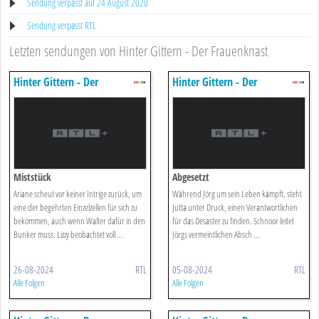
Sendung verpasst auf 24 August 2020
Sendung verpasst RTL
Letzten sendungen von Hinter Gittern - Der Frauenknast
Hinter Gittern - Der
Hinter Gittern - Der
Frauenknast
Frauenknast
Miststück
Abgesetzt
Ariane scheut vor keiner Intrige zurück, um
Während Jörg um sein Leben kämpft, steht
eine der begehrten Einzelzellen für sich zu
Jutta unter Druck, einen Verantwortlichen
bekommen, auch wenn Walter dafür in den
für das Desaster zu finden. Schnoor leitet
Bunker muss. Lizzy beobachtet voll ...
Jörgs vermeintlichen Absch ...
26-08-2024
RTL
05-08-2024
RTL
Alle Folgen
Alle Folgen