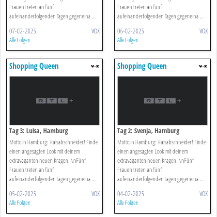
Frauen treten an fünf
Frauen treten an fünf
aufeinanderfolgenden Tagen gegeneina ...
aufeinanderfolgenden Tagen gegeneina ...
07-02-2025
VOX
06-02-2025
VOX
Alle Folgen
Alle Folgen
Shopping Queen
Shopping Queen
Tag 3: Luisa, Hamburg
Tag 2: Svenja, Hamburg
Motto in Hamburg: Halsabschneider! Finde
Motto in Hamburg: Halsabschneider! Finde
einen angesagten Look mit deinem
einen angesagten Look mit deinem
extravaganten neuen Kragen. \nFünf
extravaganten neuen Kragen. \nFünf
Frauen treten an fünf
Frauen treten an fünf
aufeinanderfolgenden Tagen gegeneina ...
aufeinanderfolgenden Tagen gegeneina ...
05-02-2025
VOX
04-02-2025
VOX
Alle Folgen
Alle Folgen