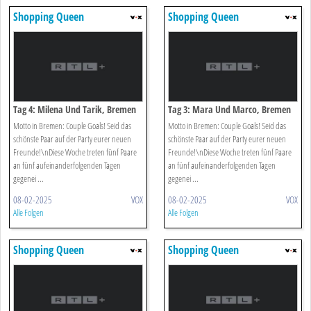
Shopping Queen
Shopping Queen
Tag 4: Milena Und Tarik, Bremen
Tag 3: Mara Und Marco, Bremen
Motto in Bremen: Couple Goals! Seid das
Motto in Bremen: Couple Goals! Seid das
schönste Paar auf der Party eurer neuen
schönste Paar auf der Party eurer neuen
Freunde!\nDiese Woche treten fünf Paare
Freunde!\nDiese Woche treten fünf Paare
an fünf aufeinanderfolgenden Tagen
an fünf aufeinanderfolgenden Tagen
gegenei ...
gegenei ...
08-02-2025
VOX
08-02-2025
VOX
Alle Folgen
Alle Folgen
Shopping Queen
Shopping Queen