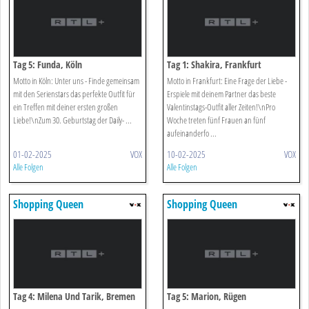
Tag 5: Funda, Köln
Tag 1: Shakira, Frankfurt
Motto in Köln: Unter uns - Finde gemeinsam
Motto in Frankfurt: Eine Frage der Liebe -
mit den Serienstars das perfekte Outfit für
Erspiele mit deinem Partner das beste
ein Treffen mit deiner ersten großen
Valentinstags-Outfit aller Zeiten!\nPro
Liebe!\nZum 30. Geburtstag der Daily- ...
Woche treten fünf Frauen an fünf
aufeinanderfo ...
01-02-2025
VOX
10-02-2025
VOX
Alle Folgen
Alle Folgen
Shopping Queen
Shopping Queen
Tag 4: Milena Und Tarik, Bremen
Tag 5: Marion, Rügen