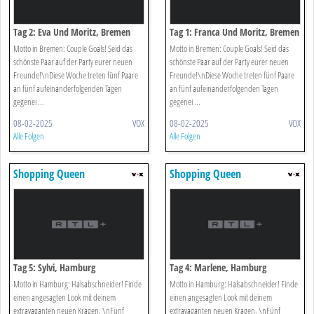
Tag 2: Eva Und Moritz, Bremen
Tag 1: Franca Und Moritz, Bremen
Motto in Bremen: Couple Goals! Seid das
Motto in Bremen: Couple Goals! Seid das
schönste Paar auf der Party eurer neuen
schönste Paar auf der Party eurer neuen
Freunde!\nDiese Woche treten fünf Paare
Freunde!\nDiese Woche treten fünf Paare
an fünf aufeinanderfolgenden Tagen
an fünf aufeinanderfolgenden Tagen
gegenei ...
gegenei ...
08-02-2025
VOX
08-02-2025
VOX
Alle Folgen
Alle Folgen
Shopping Queen
Shopping Queen
Tag 5: Sylvi, Hamburg
Tag 4: Marlene, Hamburg
Motto in Hamburg: Halsabschneider! Finde
Motto in Hamburg: Halsabschneider! Finde
einen angesagten Look mit deinem
einen angesagten Look mit deinem
extravaganten neuen Kragen. \nFünf
extravaganten neuen Kragen. \nFünf