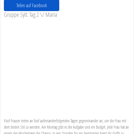
Teilen auf Facebook
Gruppe Sylt: Tag 2 \/ Maria
Fünf Frauen treten an fünf aufeinanderfolgenden Tagen gegeneinander an, um die Frau mit
dem besten Stil zu werden. Am Montag gibt es die Aufgabe und ein Budget. Jede Frau hat an
einem der Wochentage die Chance, in vier Stunden für ein bestimmtes Event ihr Outfit zu