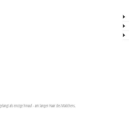
gelangt als einzige hinauf - am langen Haar des Mädchens.