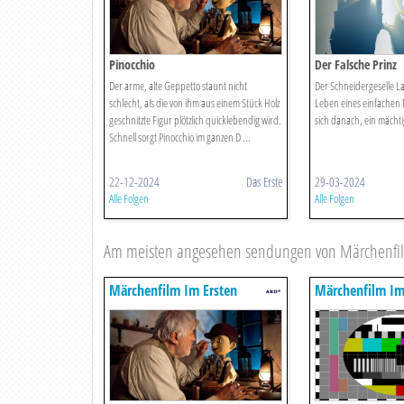
Pinocchio
Der Falsche Prinz
Der arme, alte Geppetto staunt nicht
Der Schneidergeselle L
schlecht, als die von ihm aus einem Stück Holz
Leben eines einfachen
geschnitzte Figur plötzlich quicklebendig wird.
sich danach, ein mächt
Schnell sorgt Pinocchio im ganzen D ...
22-12-2024
Das Erste
29-03-2024
Alle Folgen
Alle Folgen
Am meisten angesehen sendungen von Märchenfil
Märchenfilm Im Ersten
Märchenfilm Im