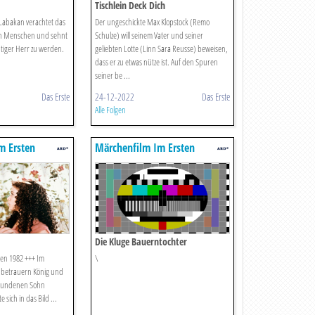
Tischlein Deck Dich
 Labakan verachtet das
Der ungeschickte Max Klopstock (Remo
en Menschen und sehnt
Schulze) will seinem Vater und seiner
tiger Herr zu werden.
geliebten Lotte (Linn Sara Reusse) beweisen,
dass er zu etwas nütze ist. Auf den Spuren
seiner be ...
Das Erste
24-12-2022
Das Erste
Alle Folgen
m Ersten
Märchenfilm Im Ersten
Die Kluge Bauerntochter
en 1982 +++ Im
\
 betrauern König und
hwundenen Sohn
e sich in das Bild ...