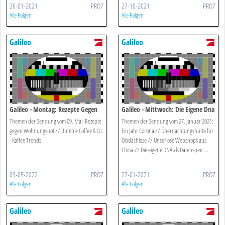
26-01-2021
PRO7
27-10-2021
PRO7
Alle Folgen
Alle Folgen
Galileo
Galileo
Galileo - Montag: Rezepte Gegen
Galileo - Mittwoch: Die Eigene Dna
Wohnungsnot
Als Festplatte?
Themen der Sendung vom 09. Mai: Rezepte
Themen der Sendung vom 27. Januar 2021:
gegen Wohnungsnot // Bumble Coffee & Co.
Ein Jahr Corona // Übernachtungshütte für
- Kaffee Trends
Obdachlose // Unseriöse Webshops aus
China // Die eigene DNA als Datenspeic ...
09-05-2022
PRO7
27-01-2021
PRO7
Alle Folgen
Alle Folgen
Galileo
Galileo