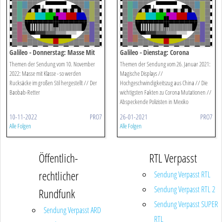
Galileo - Donnerstag: Masse Mit
Galileo - Dienstag: Corona
Klasse - Rucksäcke
Mutationen - Die Wichtigsten
Themen der Sendung vom 10. November
Themen der Sendung vom 26. Januar 2021:
Fakten
2022: Masse mit Klasse - so werden
Magische Displays //
Rucksäcke im großen Stil hergestellt // Der
Hochgeschwindigkeitszug aus China // Die
Baobab-Retter
wichtigsten Fakten zu Corona Mutationen //
Abspeckende Polizisten in Mexiko
10-11-2022
PRO7
26-01-2021
PRO7
Alle Folgen
Alle Folgen
Öffentlich-
RTL Verpasst
rechtlicher
Sendung Verpasst RTL
Sendung Verpasst RTL 2
Rundfunk
Sendung Verpasst SUPER
Sendung Verpasst ARD
RTL