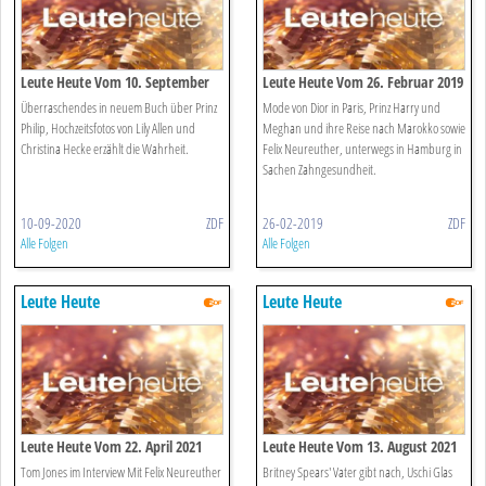
Leute Heute Vom 10. September
Leute Heute Vom 26. Februar 2019
2020
Überraschendes in neuem Buch über Prinz
Mode von Dior in Paris, Prinz Harry und
Philip, Hochzeitsfotos von Lily Allen und
Meghan und ihre Reise nach Marokko sowie
Christina Hecke erzählt die Wahrheit.
Felix Neureuther, unterwegs in Hamburg in
Sachen Zahngesundheit.
10-09-2020
ZDF
26-02-2019
ZDF
Alle Folgen
Alle Folgen
Leute Heute
Leute Heute
Leute Heute Vom 22. April 2021
Leute Heute Vom 13. August 2021
Tom Jones im Interview Mit Felix Neureuther
Britney Spears' Vater gibt nach, Uschi Glas