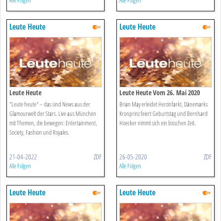
Alle Folgen
Alle Folgen
Leute Heute
Leute Heute
Leute Heute
Leute Heute Vom 26. Mai 2020
"Leute heute" – das sind News aus der
Brian May erleidet Herzinfarkt, Dänemarks
Glamourwelt der Stars. Live aus München
Kronprinz feiert Geburtstag und Bernhard
mit Themen, die bewegen: Entertainment,
Hoecker nimmt sich ein bisschen Zeit.
Society, Fashion und Royales.
21-04-2022
ZDF
26-05-2020
ZDF
Alle Folgen
Alle Folgen
Leute Heute
Leute Heute