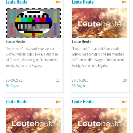
Leute Heute
Leute Heute
Leute Heute
Leute Heute
"Leute heute" – das sind News aus der
"Leute heute" – das sind News aus der
Glamourwelt der Stars. Live aus München
Glamourwelt der Stars. Live aus München
mit Themen, die bewegen: Entertainment,
mit Themen, die bewegen: Entertainment,
Society, Fashion und Royales.
Society, Fashion und Royales.
25-09-2023
ZDF
21-09-2023
ZDF
Alle Folgen
Alle Folgen
Leute Heute
Leute Heute