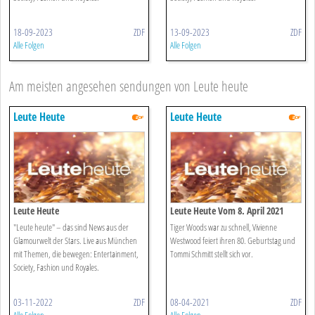
18-09-2023
ZDF
13-09-2023
ZDF
Alle Folgen
Alle Folgen
Am meisten angesehen sendungen von Leute heute
Leute Heute
Leute Heute
Leute Heute
Leute Heute Vom 8. April 2021
"Leute heute" – das sind News aus der
Tiger Woods war zu schnell, Vivienne
Glamourwelt der Stars. Live aus München
Westwood feiert ihren 80. Geburtstag und
mit Themen, die bewegen: Entertainment,
Tommi Schmitt stellt sich vor.
Society, Fashion und Royales.
03-11-2022
ZDF
08-04-2021
ZDF