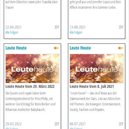
auf dem Gletscher sowie John Travolta über
geht groß aus und Jennifer Lopez und Ben
Trauer
Affleck inszenieren ihre Sommer-Liebe.
22-04-2021
ZDF
13-08-2021
ZDF
Alle Folgen
Alle Folgen
Leute Heute
Leute Heute
Leute Heute Vom 29. März 2022
Leute Heute Vom 8. Juli 2021
Die Queen und royale Gäste beim
"Leute heute" – das sind News aus der
Gedenkgottesdienst für Prinz Philip, ein
Glamourwelt der Stars. Live aus München
weiterer Gerichtstag für Boris Becker und
mit Themen, die bewegen: Entertainment,
Rihannas modischer Babybauch.
Society, Fashion und Royales.
29-03-2022
ZDF
08-07-2021
ZDF