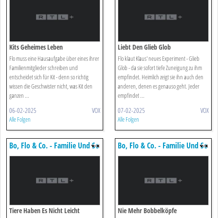
Kits Geheimes Leben
Liebt Den Glieb Glob
Flo muss eine Hausaufgabe über eines ihrer
Flo klaut Klaus' neues Experiment - Glieb
Familienmitglieder schreiben und
Glob - da sie sofort tiefe Zuneigung zu ihm
entscheidet sich für Kit - denn so richtig
empfindet. Heimlich zeigt sie ihn auch den
wissen die Geschwister nicht, was Kit den
anderen, denen es genauso geht. Jeder
ganzen ...
empfindet ...
06-02-2025
VOX
07-02-2025
VOX
Alle Folgen
Alle Folgen
Bo, Flo & Co. - Familie Und So
Bo, Flo & Co. - Familie Und So
Tiere Haben Es Nicht Leicht
Nie Mehr Bobbelköpfe