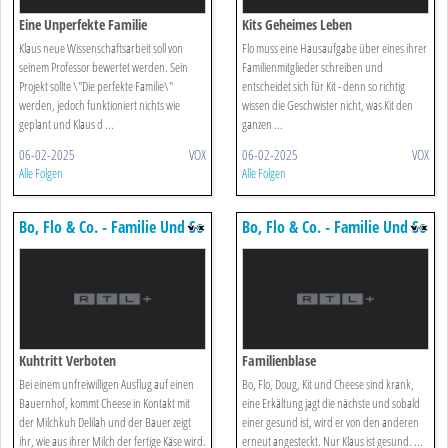
Eine Unperfekte Familie
Kits Geheimes Leben
Klaus neue Wissenschaftsarbeit soll von
Flo muss eine Hausaufgabe über eines ihrer
seinem Professor bewertet werden. Sein
Familienmitglieder schreiben und
Projekt sollte \"Die perfekte Familie\"
entscheidet sich für Kit - denn so richtig
werden, jedoch funktioniert nichts wie
wissen die Geschwister nicht, was Kit den
geplant und Klaus d ...
ganzen ...
06-02-2025
VOX
06-02-2025
VOX
Alle Folgen
Alle Folgen
Bo, Flo & Co. - Familie Und So
Bo, Flo & Co. - Familie Und So
Kuhtritt Verboten
Familienblase
Bei einem unfreiwilligen Ausflug auf einen
Bo, Flo, Doug, Kit und Cheese sind krank,
Bauernhof, kommt Cheese in Kontakt mit
eine Erkältung jagt die nächste und sobald
der Milchkuh Delilah und der Bauer zeigt
einer gesund ist, wird er von den anderen
ihr, wie aus ihrer Milch der fertige Käse wird.
erneut angesteckt. Nur Klaus ist gesund. ...