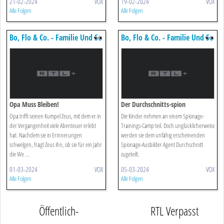
21-02-2024
VOX
19-02-2024
VOX
Alle Folgen
Alle Folgen
Bo, Flo & Co. - Familie Und So
Bo, Flo & Co. - Familie Und So
Opa Muss Bleiben!
Der Durchschnitts-spion
Opa trifft seinen Kumpel Zeus, mit dem er in
Die Kinder nehmen an einem Spionage-
der Vergangenheit viele Abenteuer erlebt
Trainings-Camp teil. Doch unglücklicherweise
hat. Nachdem sie in Erinnerungen
werden sie dem unfähig erscheinenden
schwelgen, fragt Zeus ihn, ob sie für ein Jahr
Spionage-Ausbilder Agent Durchschnitt
die We ...
zugeteilt.
01-03-2024
VOX
05-03-2024
VOX
Alle Folgen
Alle Folgen
Öffentlich-
RTL Verpasst