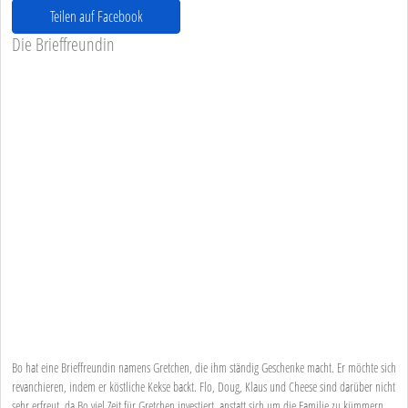
Teilen auf Facebook
Die Brieffreundin
Bo hat eine Brieffreundin namens Gretchen, die ihm ständig Geschenke macht. Er möchte sich
revanchieren, indem er köstliche Kekse backt. Flo, Doug, Klaus und Cheese sind darüber nicht
sehr erfreut, da Bo viel Zeit für Gretchen investiert, anstatt sich um die Familie zu kümmern