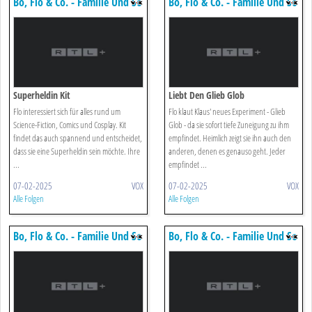
Bo, Flo & Co. - Familie Und So
Bo, Flo & Co. - Familie Und So
Superheldin Kit
Liebt Den Glieb Glob
Flo interessiert sich für alles rund um
Flo klaut Klaus' neues Experiment - Glieb
Science-Fiction, Comics und Cosplay. Kit
Glob - da sie sofort tiefe Zuneigung zu ihm
findet das auch spannend und entscheidet,
empfindet. Heimlich zeigt sie ihn auch den
dass sie eine Superheldin sein möchte. Ihre
anderen, denen es genauso geht. Jeder
...
empfindet ...
07-02-2025
VOX
07-02-2025
VOX
Alle Folgen
Alle Folgen
Bo, Flo & Co. - Familie Und So
Bo, Flo & Co. - Familie Und So