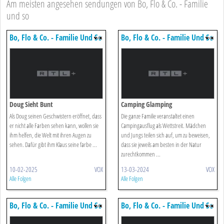
Am meisten angesehen sendungen von Bo, Flo & Co. - Familie
und so
Bo, Flo & Co. - Familie Und So
Bo, Flo & Co. - Familie Und So
Doug Sieht Bunt
Camping Glamping
Als Doug seinen Geschwistern eröffnet, dass
Die ganze Familie veranstaltet einen
er nicht alle Farben sehen kann, wollen sie
Campingausflug als Wettstreit. Mädchen
ihm helfen, die Welt mit ihren Augen zu
und Jungs teilen sich auf, um zu beweisen,
sehen. Dafür gibt ihm Klaus seine farbe ...
dass sie jeweils am besten in der Natur
zurechtkommen ...
10-02-2025
VOX
13-03-2024
VOX
Alle Folgen
Alle Folgen
Bo, Flo & Co. - Familie Und So
Bo, Flo & Co. - Familie Und So