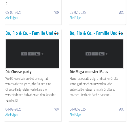
D ...
05-02-2025
VOX
05-02-2025
VOX
Alle Folgen
Alle Folgen
Bo, Flo & Co. - Familie Und So
Bo, Flo & Co. - Familie Und So
Die Cheese-party
Die Mega-monster Maus
Weil Cheese keinen Geburtstag hat,
Klaus hat es satt, aufgrund seiner Größe
veranstaltet sie jedes Jahr für sich eine
ständig übersehen zu werden. Also
Cheese-Party - dafür verteilt sie die
entwickelt er etwas, um sich Größer zu
verschiedenen Aufgaben an den Rest der
machen. Doch die Sache hat eine ...
Familie. Kit ...
04-02-2025
VOX
04-02-2025
VOX
Alle Folgen
Alle Folgen