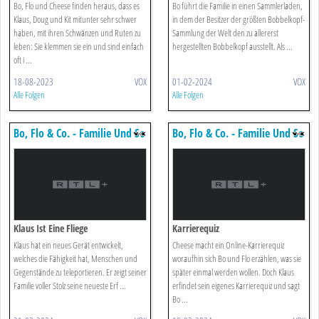
Bo, Flo und Cheese finden heraus, dass es
Bo führt die Familie in einen Sammlerladen,
Klaus, Doug und Kit mitunter sehr schwer
in dem der Besitzer der größten Bobbelkopf-
haben, mit ihren Schwänzen und Ruten zu
Sammlung der Welt den zu allererst
leben: Sie klemmen sie ein und sind einfach
hergestellten Bobbelkopf ausstellt. Als ...
oft i ...
18-08-2023
VOX
01-02-2024
VOX
Alle Folgen
Alle Folgen
Bo, Flo & Co. - Familie Und So
Bo, Flo & Co. - Familie Und So
Klaus Ist Eine Fliege
Karrierequiz
Klaus hat ein neues Gerät entwickelt,
Cheese macht ein Online-Karrierequiz
welches die Fähigkeit hat, Menschen und
woraufhin sich Bo und Flo erzählen, was sie
Gegenstände zu teleportieren. Er zeigt seiner
später einmal werden wollen. Doch Klaus
Familie voller Stolz seine neueste Erf ...
erfindet sein eigenes Karrierequiz und sagt
Bo ...