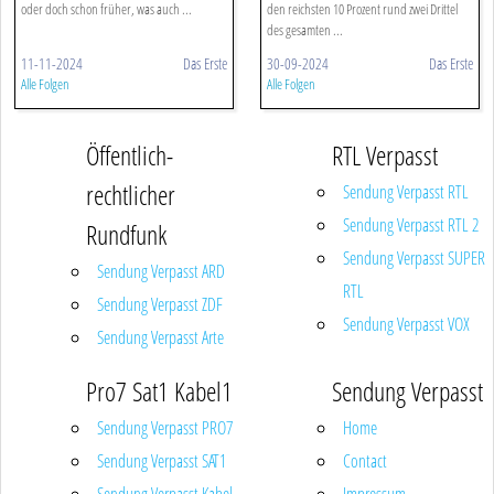
oder doch schon früher, was auch ...
den reichsten 10 Prozent rund zwei Drittel
des gesamten ...
11-11-2024
Das Erste
30-09-2024
Das Erste
Alle Folgen
Alle Folgen
Öffentlich-
RTL Verpasst
rechtlicher
Sendung Verpasst RTL
Sendung Verpasst RTL 2
Rundfunk
Sendung Verpasst SUPER
Sendung Verpasst ARD
RTL
Sendung Verpasst ZDF
Sendung Verpasst VOX
Sendung Verpasst Arte
Pro7 Sat1 Kabel1
Sendung Verpasst
Sendung Verpasst PRO7
Home
Sendung Verpasst SAT1
Contact