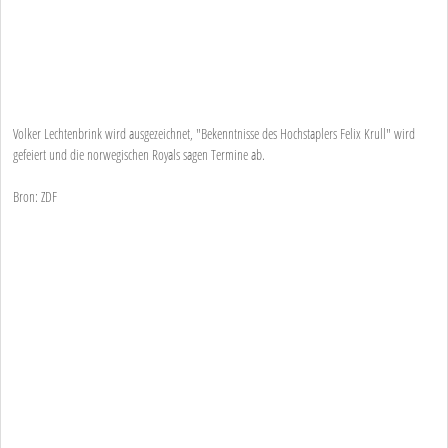
Volker Lechtenbrink wird ausgezeichnet, "Bekenntnisse des Hochstaplers Felix Krull" wird
gefeiert und die norwegischen Royals sagen Termine ab.
Bron: ZDF