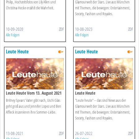
Philip, Hochzeitsfotos von Lily Allen und
Glamourwelt der Stars. Live aus München
Christina Hecke erzählt die Wahrheit.
mit Themen, die bewegen: Entertainment,
Society, Fashion und Royales.
10-09-2020
ZDF
10-08-2023
ZDF
Alle Folgen
Alle Folgen
Leute Heute
Leute Heute
Leute Heute Vom 13. August 2021
Leute Heute
Britney Spears' Vater gibt nach, Uschi Glas
"Leute heute" – das sind News aus der
geht groß aus und Jennifer Lopez und Ben
Glamourwelt der Stars. Live aus München
Affleck inszenieren ihre Sommer-Liebe.
mit Themen, die bewegen: Entertainment,
Society, Fashion und Royales.
13-08-2021
ZDF
26-07-2022
ZDF