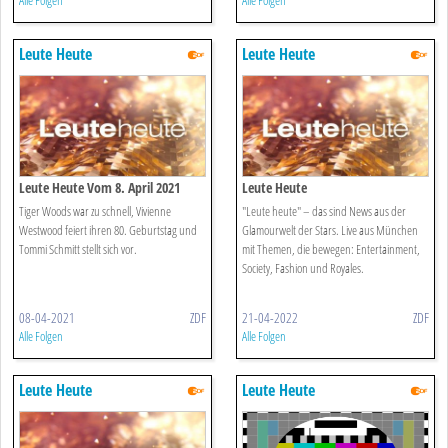
Alle Folgen
Alle Folgen
Leute Heute
Leute Heute
Leute Heute Vom 8. April 2021
Leute Heute
Tiger Woods war zu schnell, Vivienne
"Leute heute" – das sind News aus der
Westwood feiert ihren 80. Geburtstag und
Glamourwelt der Stars. Live aus München
Tommi Schmitt stellt sich vor.
mit Themen, die bewegen: Entertainment,
Society, Fashion und Royales.
08-04-2021
ZDF
21-04-2022
ZDF
Alle Folgen
Alle Folgen
Leute Heute
Leute Heute