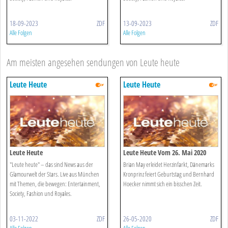
18-09-2023
ZDF
13-09-2023
ZDF
Alle Folgen
Alle Folgen
Am meisten angesehen sendungen von Leute heute
Leute Heute
Leute Heute
Leute Heute
Leute Heute Vom 26. Mai 2020
"Leute heute" – das sind News aus der
Brian May erleidet Herzinfarkt, Dänemarks
Glamourwelt der Stars. Live aus München
Kronprinz feiert Geburtstag und Bernhard
mit Themen, die bewegen: Entertainment,
Hoecker nimmt sich ein bisschen Zeit.
Society, Fashion und Royales.
03-11-2022
ZDF
26-05-2020
ZDF