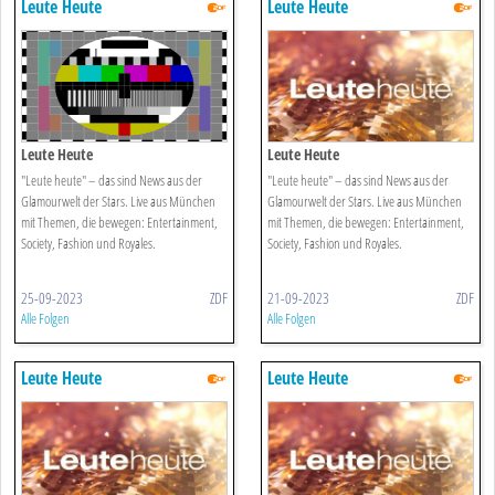
Leute Heute
Leute Heute
Leute Heute
Leute Heute
"Leute heute" – das sind News aus der
"Leute heute" – das sind News aus der
Glamourwelt der Stars. Live aus München
Glamourwelt der Stars. Live aus München
mit Themen, die bewegen: Entertainment,
mit Themen, die bewegen: Entertainment,
Society, Fashion und Royales.
Society, Fashion und Royales.
25-09-2023
ZDF
21-09-2023
ZDF
Alle Folgen
Alle Folgen
Leute Heute
Leute Heute