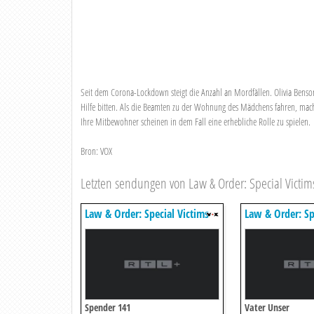
Seit dem Corona-Lockdown steigt die Anzahl an Mordfällen. Olivia Benson 
Hilfe bitten. Als die Beamten zu der Wohnung des Mädchens fahren, mache
Ihre Mitbewohner scheinen in dem Fall eine erhebliche Rolle zu spielen.
Bron: VOX
Letzten sendungen von Law & Order: Special Victim
Law & Order: Special Victims
Law & Order: Sp
Unit
Unit
Spender 141
Vater Unser