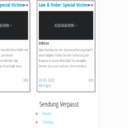
pecial Victims
Law & Order: Special Victims
Unit
Zebras
t bündelt ihre Kräfte mit
Dale Stuckey von der Spurensicherung macht
, um einem
einen fatalen Fehler bei der Sicherung der
und Mörder das
Beweise in einem Mordfall. Für Anwältin
er innerhalb eines
Zimmer ist es ein Leichtes, ihren eindeut ...
VOX
28-05-2020
VOX
Alle Folgen
Sendung Verpasst
Home
Contact