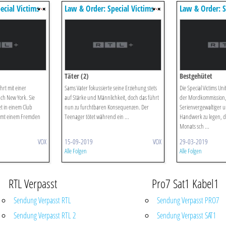
ecial Victims
Law & Order: Special Victims
Law & Order: S
Unit
Unit
Täter (2)
Bestgehütet
hrt mit einer
Sams Vater fokussierte seine Erziehung stets
Die Special Victims Uni
h New York. Sie
auf Stärke und Männlichkeit, doch das führt
der Mordkommission
t in einem Club
nun zu furchtbaren Konsequenzen. Der
Serienvergewaltiger 
mmt einem Fremden
Teenager tötet während ein ...
Handwerk zu legen, d
Monats sch ...
VOX
15-09-2019
VOX
29-03-2019
Alle Folgen
Alle Folgen
RTL Verpasst
Pro7 Sat1 Kabel1
Sendung Verpasst RTL
Sendung Verpasst PRO7
Sendung Verpasst RTL 2
Sendung Verpasst SAT1