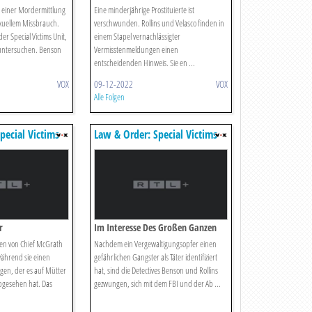
n einer Mordermittlung
Eine minderjährige Prostituierte ist
exuellem Missbrauch.
verschwunden. Rollins und Velasco finden in
der Special Victims Unit,
einem Stapel vernachlässigter
 untersuchen. Benson
Vermisstenmeldungen einen
entscheidenden Hinweis. Sie en ...
VOX
09-12-2022
VOX
Alle Folgen
pecial Victims
Law & Order: Special Victims
Unit
r
Im Interesse Des Großen Ganzen
en von Chief McGrath
Nachdem ein Vergewaltigungsopfer einen
während sie einen
gefährlichen Gangster als Täter identifiziert
agen, der es auf Mütter
hat, sind die Detectives Benson und Rollins
abgesehen hat. Das
gezwungen, sich mit dem FBI und der Ab ...