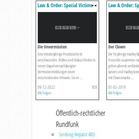
Law & Order: Special Victims
Law & Order: Sp
Unit
Unit
Die Unvermissten
Der Clown
Eine minderjährige Prostituierte ist
Die 16-Jährige Hadley fä
verschwunden. Rollins und Velasco finden in
Freundin zusammen nac
einem Stapel vernachlässigter
gehen abends verkleide
Vermisstenmeldungen einen
tanzen und Hadley ko
entscheidenden Hinweis. Sie en ...
mit Clownsmaske ...
09-12-2022
VOX
01-02-2019
Alle Folgen
Alle Folgen
Öffentlich-rechtlicher
Rundfunk
Sendung Verpasst ARD