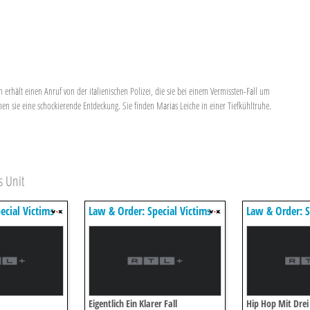
erhält einen Anruf von der italienischen Polizei, die sie bei einem Vermissten-Fall um
n sie eine schockierende Entdeckung. Sie finden Marias Leiche in einer Tiefkühltruhe.
s Unit
ecial Victims
Law & Order: Special Victims
Law & Order: S
Unit
Unit
Eigentlich Ein Klarer Fall
Hip Hop Mit Drei