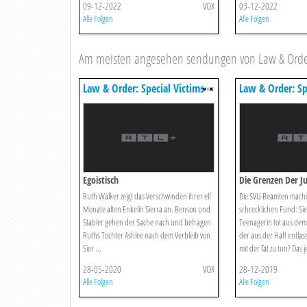
09-12-2022
VOX
03-12-2022
Alle Folgen
Alle Folgen
Am meisten angesehen sendungen von Law & Order:
Law & Order: Special Victims
Law & Order: Sp
Unit
Unit
Egoistisch
Die Grenzen Der Ju
Ruth Walker zeigt das Verschwinden ihrer elf
Die SVU-Beamten mach
Monate alten Enkelin Sierra an. Benson und
schrecklichen Fund: Si
Stabler gehen der Sache nach und befragen
Teenagerin tot aus dem
Ruths Tochter Ashlee nach dem Verbleib von
der aus der Haft entlas
Sier ...
mit der Tat zu tun? Das je
28-05-2020
VOX
28-12-2019
Alle Folgen
Alle Folgen