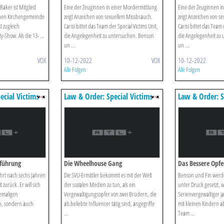
 Baker ist Mitglied
Eine der Zeuginnen in einer Mordermittlung
Eine der Zeuginnen i
chen Kirchengemeinde
zeigt Anzeichen von sexuellem Missbrauch.
zeigt Anzeichen von s
st zugleich
Carisi bittet das Team der Special Victims Unit,
Carisi bittet das Team 
-Show. Als die 13- ...
die Angelegenheit zu untersuchen. Benson
die Angelegenheit zu
un ...
un ...
VOX
10-12-2022
VOX
10-12-2022
Alle Folgen
Alle Folgen
ecial Victims
Law & Order: Special Victims
Law & Order: S
Unit
Unit
rführung
Die Wheelhouse Gang
Das Bessere Opfe
hrt nach sechs Jahren
Die SVU-Ermittler bekommt es mit der Welt
Benson und Fin werd
t zurück. Er will sich
der sozialen Medien zu tun, als ein
unter Druck gesetzt, 
hemaligen
Vergewaltigungsopfer von zwei Brüdern, die
Serienvergewaltiger j
n, sondern auch
als beliebte Influencer tätig sind, angegriffe
mit kleinen Kindern 
...
Team ...