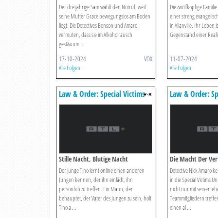
Der dreijährige Sam wählt den Notruf, weil
Die zwölfköpfige Familie
seine Mutter Grace bewegungslos am Boden
einer streng evangelis
liegt. Die Detectives Benson und Amaro
in Allanville. Ihr Leben i
vermuten, dass sie im Alkoholrausch
Gegenstand einer Reality
gest&uum ...
17-10-2024
VOX
11-07-2024
Alle Folgen
Alle Folgen
Law & Order: Special Victims
Law & Order: Sp
Unit
Unit
Stille Nacht, Blutige Nacht
Die Macht Der Ve
Der junge Tino lernt online einen anderen
Detective Nick Amaro ke
Jungen kennen, der ihn einlädt, ihn
in die Special Victims Uni
persönlich zu treffen. Ein Mann, der
nicht nur mit seinen e
behauptet, der Vater des Jungen zu sein, holt
Teammitgliedern treffe
Tino a ...
einen al ...