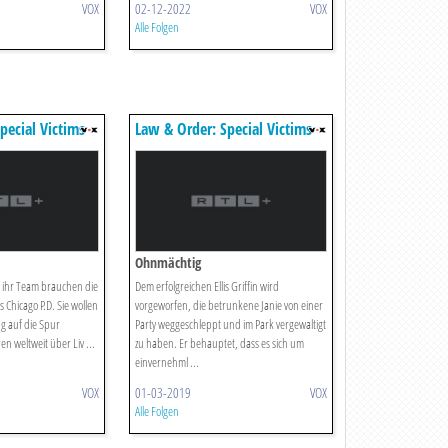
VOX
02-12-2022
VOX
Alle Folgen
pecial Victims
Law & Order: Special Victims
Unit
Ohnmächtig
 ihr Team brauchen die
Dem erfolgreichen Ellis Griffin wird
s Chicago P.D. Sie wollen
vorgeworfen, die betrunkene Janie von einer
g auf die Spur
Party weggeschleppt und im Park vergewaltigt
n weltweit über Liv ...
zu haben. Er behauptet, dass es sich um
einvernehml ...
VOX
01-03-2019
VOX
Alle Folgen