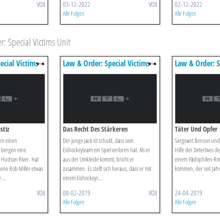
VOX
03-12-2022
VOX
02-12-2022
Alle Folgen
Alle Folgen
 Special Victims Unit
ecial Victims
Law & Order: Special Victims
Law & Order: S
Unit
Unit
stiz
Das Recht Des Stärkeren
Täter Und Opfer
en einen
Der junge Jack ist schuld, dass sein
Sergeant Benson und
e bergen eine
Eishockeyteam ein Spiel verloren hat. Als er
Hilfe der Detectives de
 Hudson River. Hat
aus der Umkleide kommt, bricht er
einem Pädophilen-Rin
sene Rob Miller etwas
zusammen. Es stellt sich heraus, dass er mit
kommen, der seit Jahre
 ...
einem Eishockeys ...
VOX
08-02-2019
VOX
24-04-2019
Alle Folgen
Alle Folgen