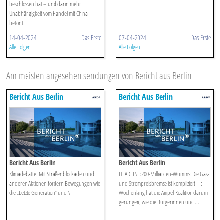
beschlossen hat – und darin mehr
Unabhängigkeit vom Handel mit China
betont.
14-04-2024
Das Erste
07-04-2024
Das Erste
Alle Folgen
Alle Folgen
Am meisten angesehen sendungen von Bericht aus Berlin
Bericht Aus Berlin
Bericht Aus Berlin
Bericht Aus Berlin
Bericht Aus Berlin
Klimadebatte: Mit Straßenblockaden und
HEADLINE:200-Milliarden-Wumms: Die Gas-
anderen Aktionen fordern Bewegungen wie
und Strompreisbremse ist kompliziert :
die „Letzte Generation“ und \
Wochenlang hat die Ampel-Koalition darum
gerungen, wie die Bürgerinnen und ...