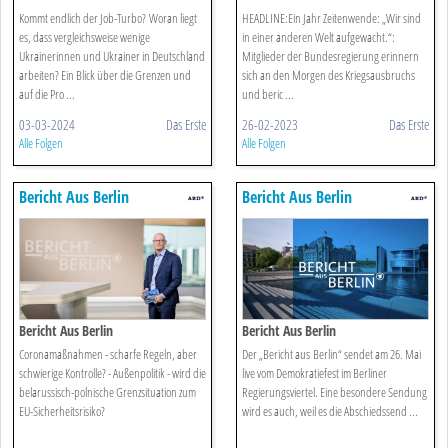
Kommt endlich der Job-Turbo? Woran liegt
HEADLINE:Ein Jahr Zeitenwende: „Wir sind
es, dass vergleichsweise wenige
in einer anderen Welt aufgewacht.“:
Ukrainerinnen und Ukrainer in Deutschland
Mitglieder der Bundesregierung erinnern
arbeiten? Ein Blick über die Grenzen und
sich an den Morgen des Kriegsausbruchs
auf die Pro ...
und beric ...
03-03-2024
Das Erste
26-02-2023
Das Erste
Alle Folgen
Alle Folgen
Bericht Aus Berlin
Bericht Aus Berlin
Bericht Aus Berlin
Bericht Aus Berlin
Coronamaßnahmen - scharfe Regeln, aber
Der „Bericht aus Berlin“ sendet am 26. Mai
schwierige Kontrolle? - Außenpolitik - wird die
live vom Demokratiefest im Berliner
belarussisch-polnische Grenzsituation zum
Regierungsviertel. Eine besondere Sendung
EU-Sicherheitsrisiko?
wird es auch, weil es die Abschiedssend ...