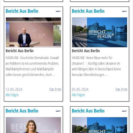
Bericht Aus Berlin
Bericht Aus Berlin
Bericht Aus Berlin
Bericht Aus Berlin
HEADLINE: Geschützte Demokratie: Gewalt
HEADLINE: Keine Pässe mehr für
an Politikern ist ein zunehmendes Problem.
Ukrainer? : Künftig sollen Ukrainer im
Wahlkämpferinnen und Wahlkämpfer
wehrfähigen Alter in Deutschland keine
sollen besser geschützt werden, doch ...
Konsular-Dienstleistungen ...
12-05-2024
Das Erste
05-05-2024
Das Erste
Alle Folgen
Alle Folgen
Bericht Aus Berlin
Bericht Aus Berlin