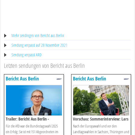
Mehr sendingen von Bericht aus Berlin
Sendung verpasst auf 28 November 2021
Sendung verpasst ARD
Letzten sendungen von Bericht aus Berlin
Bericht Aus Berlin
Bericht Aus Berlin
Trailer: Bericht Aus Berlin -
Vorschau: Sommerinterview: Lars
Sommerinterview
Klingbeil (spd)
Für die AfD war die Bundestagswahl 2025
Nach der Europawahl und vor den
ein Erfolg: Sie ist mit 151 Abgeordneten im
Landtagswahlen in Sachsen, Thüringen und