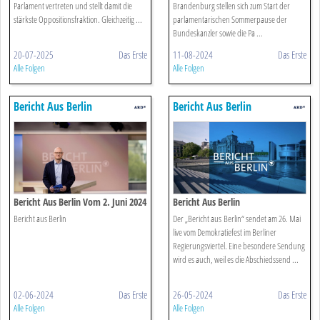
Parlament vertreten und stellt damit die
Brandenburg stellen sich zum Start der
stärkste Oppositionsfraktion. Gleichzeitig ...
parlamentarischen Sommerpause der
Bundeskanzler sowie die Pa ...
20-07-2025
Das Erste
11-08-2024
Das Erste
Alle Folgen
Alle Folgen
Bericht Aus Berlin
Bericht Aus Berlin
Bericht Aus Berlin Vom 2. Juni 2024
Bericht Aus Berlin
Bericht aus Berlin
Der „Bericht aus Berlin“ sendet am 26. Mai
live vom Demokratiefest im Berliner
Regierungsviertel. Eine besondere Sendung
wird es auch, weil es die Abschiedssend ...
02-06-2024
Das Erste
26-05-2024
Das Erste
Alle Folgen
Alle Folgen