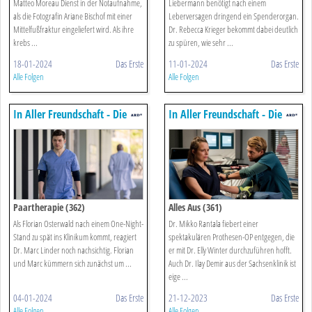
Matteo Moreau Dienst in der Notaufnahme,
Liebermann benötigt nach einem
als die Fotografin Ariane Bischof mit einer
Leberversagen dringend ein Spenderorgan.
Mittelfußfraktur eingeliefert wird. Als ihre
Dr. Rebecca Krieger bekommt dabei deutlich
krebs ...
zu spüren, wie sehr ...
18-01-2024
Das Erste
11-01-2024
Das Erste
Alle Folgen
Alle Folgen
In Aller Freundschaft - Die
In Aller Freundschaft - Die
Jungen ärzte
Jungen ärzte
Paartherapie (362)
Alles Aus (361)
Als Florian Osterwald nach einem One-Night-
Dr. Mikko Rantala fiebert einer
Stand zu spät ins Klinikum kommt, reagiert
spektakulären Prothesen-OP entgegen, die
Dr. Marc Linder noch nachsichtig. Florian
er mit Dr. Elly Winter durchzuführen hofft.
und Marc kümmern sich zunächst um ...
Auch Dr. Ilay Demir aus der Sachsenklinik ist
eige ...
04-01-2024
Das Erste
21-12-2023
Das Erste
Alle Folgen
Alle Folgen