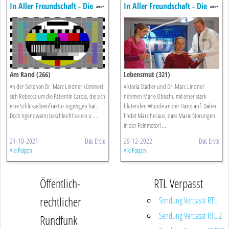
In Aller Freundschaft - Die
In Aller Freundschaft - Die
Jungen ärzte
Jungen ärzte
Am Rand (266)
Lebensmut (321)
An der Seite von Dr. Marc Lindner kümmert
Viktoria Stadler und Dr. Marc Lindner
sich Rebecca um die Patientin Carola, die sich
nehmen Marie Obischu mit einer stark
eine Schlüsselbeinfraktur zugezogen hat.
blutenden Wunde an der Hand auf. Dabei
Doch irgendwann beschleicht sie ein u ...
findet Marc heraus, dass Marie Störungen
in der Feinmotori ...
21-10-2021
Das Erste
29-12-2022
Das Erste
Alle Folgen
Alle Folgen
Öffentlich-
RTL Verpasst
rechtlicher
Sendung Verpasst RTL
Sendung Verpasst RTL 2
Rundfunk