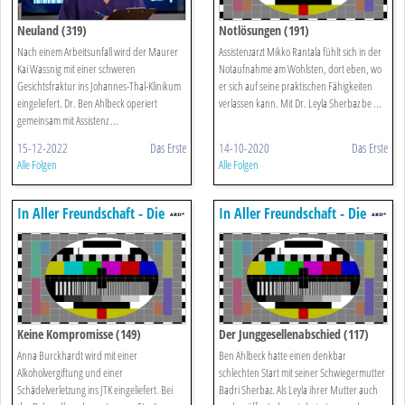
Neuland (319)
Notlösungen (191)
Nach einem Arbeitsunfall wird der Maurer
Assistenzarzt Mikko Rantala fühlt sich in der
Kai Wassnig mit einer schweren
Notaufnahme am Wohlsten, dort eben, wo
Gesichtsfraktur ins Johannes-Thal-Klinikum
er sich auf seine praktischen Fähigkeiten
eingeliefert. Dr. Ben Ahlbeck operiert
verlassen kann. Mit Dr. Leyla Sherbaz be ...
gemeinsam mit Assistenz ...
15-12-2022
Das Erste
14-10-2020
Das Erste
Alle Folgen
Alle Folgen
In Aller Freundschaft - Die
In Aller Freundschaft - Die
Jungen ärzte
Jungen ärzte
Keine Kompromisse (149)
Der Junggesellenabschied (117)
Anna Burckhardt wird mit einer
Ben Ahlbeck hatte einen denkbar
Alkoholvergiftung und einer
schlechten Start mit seiner Schwiegermutter
Schädelverletzung ins JTK eingeliefert. Bei
Badri Sherbaz. Als Leyla ihrer Mutter auch