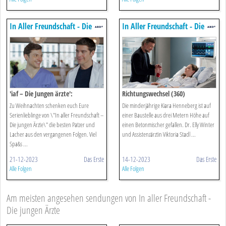
In Aller Freundschaft - Die
In Aller Freundschaft - Die
Jungen ärzte
Jungen ärzte
'iaf – Die Jungen ärzte':
Richtungswechsel (360)
Weihnachts-outtakes
Zu Weihnachten schenken euch Eure
Die minderjährige Kiara Henneberg ist auf
Serienlieblinge von \"In aller Freundschaft –
einer Baustelle aus drei Metern Höhe auf
Die jungen Ärzte\" die besten Patzer und
einen Betonmischer gefallen. Dr. Elly Winter
Lacher aus den vergangenen Folgen. Viel
und Assistenzärztin Viktoria Stadl ...
Spa&s ...
21-12-2023
Das Erste
14-12-2023
Das Erste
Alle Folgen
Alle Folgen
Am meisten angesehen sendungen von In aller Freundschaft -
Die jungen Ärzte