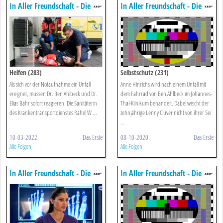
In Aller Freundschaft - Die
In Aller Freundschaft - Die
Jungen ärzte
Jungen ärzte
Helfen (283)
Selbstschutz (231)
Als sich vor der Notaufnahme ein Unfall
Anne Hinrichs wird nach einem Unfall mit
ereignet, müssen Dr. Ben Ahlbeck und Dr.
dem Fahrrad von Ben Ahlbeck im Johannes-
Elias Bähr sofort reagieren. Die Sanitäterin
Thal-Klinikum behandelt. Dabei weicht der
des Krankentransportdienstes Rahel W ...
zehnjährige Lenny Clüver nicht von ihrer Sei
...
10-03-2022
Das Erste
08-10-2020
Das Erste
Alle Folgen
Alle Folgen
In Aller Freundschaft - Die
In Aller Freundschaft - Die
Jungen ärzte
Jungen ärzte