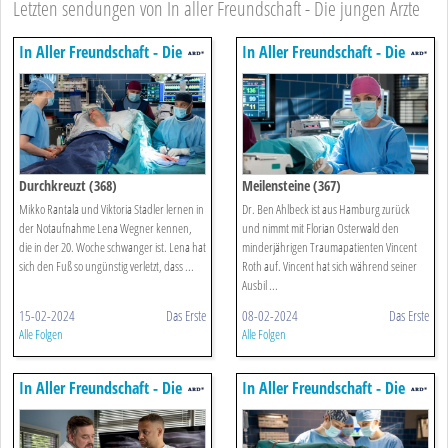
Letzten sendungen von In aller Freundschaft - Die jungen Ärzte
In Aller Freundschaft - Die
In Aller Freundschaft - Die
Jungen ärzte
Jungen ärzte
Durchkreuzt (368)
Meilensteine (367)
Mikko Rantala und Viktoria Stadler lernen in
Dr. Ben Ahlbeck ist aus Hamburg zurück
der Notaufnahme Lena Wegner kennen,
und nimmt mit Florian Osterwald den
die in der 20. Woche schwanger ist. Lena hat
minderjährigen Traumapatienten Vincent
sich den Fuß so ungünstig verletzt, dass ...
Roth auf. Vincent hat sich während seiner
Ausbil ...
15-02-2024
Das Erste
08-02-2024
Das Erste
Alle Folgen
Alle Folgen
In Aller Freundschaft - Die
In Aller Freundschaft - Die
Jungen ärzte
Jungen ärzte