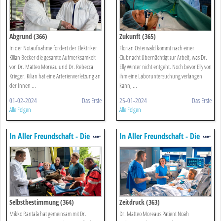
Abgrund (366)
Zukunft (365)
In der Notaufnahme fordert der Elektriker
Florian Osterwald kommt nach einer
Kilian Becker die gesamte Aufmerksamkeit
Clubnacht übernächtigt zur Arbeit, was Dr.
von Dr. Matteo Moreau und Dr. Rebecca
Elly Winter nicht entgeht. Noch bevor Elly von
Krieger. Kilian hat eine Arterienverletzung an
ihm eine Laboruntersuchung verlangen
der Innen ...
kann, ...
01-02-2024
Das Erste
25-01-2024
Das Erste
Alle Folgen
Alle Folgen
In Aller Freundschaft - Die
In Aller Freundschaft - Die
Jungen ärzte
Jungen ärzte
Selbstbestimmung (364)
Zeitdruck (363)
Mikko Rantala hat gemeinsam mit Dr.
Dr. Matteo Moreaus Patient Noah