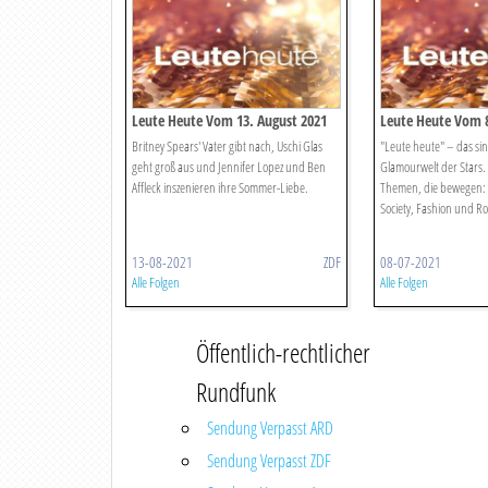
Leute Heute Vom 13. August 2021
Leute Heute Vom 8.
Britney Spears' Vater gibt nach, Uschi Glas
"Leute heute" – das si
geht groß aus und Jennifer Lopez und Ben
Glamourwelt der Stars.
Affleck inszenieren ihre Sommer-Liebe.
Themen, die bewegen: 
Society, Fashion und Ro
13-08-2021
ZDF
08-07-2021
Alle Folgen
Alle Folgen
Öffentlich-rechtlicher
Rundfunk
Sendung Verpasst ARD
Sendung Verpasst ZDF