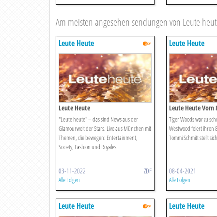
Am meisten angesehen sendungen von Leute heut
Leute Heute
Leute Heute
Leute Heute
Leute Heute Vom 8
"Leute heute" – das sind News aus der
Tiger Woods war zu schn
Glamourwelt der Stars. Live aus München mit
Westwood feiert ihren 
Themen, die bewegen: Entertainment,
Tommi Schmitt stellt sich
Society, Fashion und Royales.
03-11-2022
ZDF
08-04-2021
Alle Folgen
Alle Folgen
Leute Heute
Leute Heute