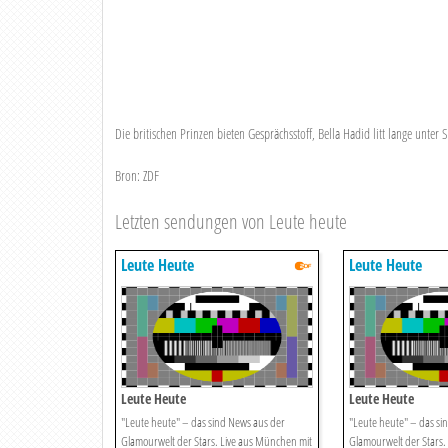
Die britischen Prinzen bieten Gesprächsstoff, Bella Hadid litt lange unter
Bron: ZDF
Letzten sendungen von Leute heute
Leute Heute
Leute Heute
Leute Heute
Leute Heute
"Leute heute" – das sind News aus der
"Leute heute" – das si
Glamourwelt der Stars. Live aus München mit
Glamourwelt der Stars.