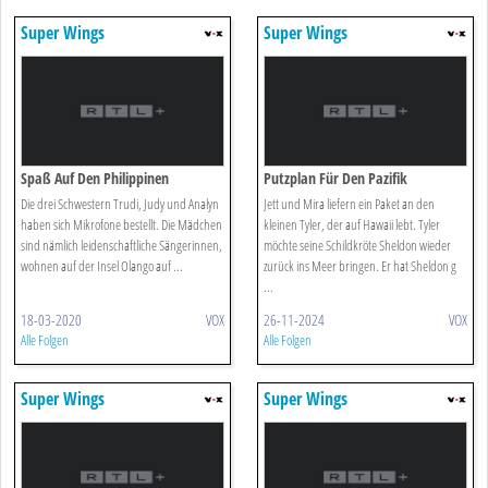
Super Wings
Super Wings
Spaß Auf Den Philippinen
Putzplan Für Den Pazifik
Die drei Schwestern Trudi, Judy und Analyn
Jett und Mira liefern ein Paket an den
haben sich Mikrofone bestellt. Die Mädchen
kleinen Tyler, der auf Hawaii lebt. Tyler
sind nämlich leidenschaftliche Sängerinnen,
möchte seine Schildkröte Sheldon wieder
wohnen auf der Insel Olango auf ...
zurück ins Meer bringen. Er hat Sheldon g
...
18-03-2020
VOX
26-11-2024
VOX
Alle Folgen
Alle Folgen
Super Wings
Super Wings