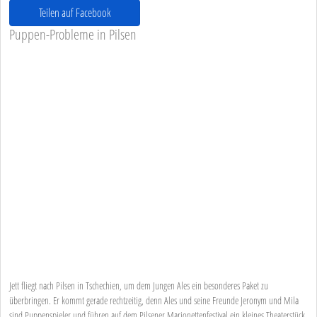
Teilen auf Facebook
Puppen-Probleme in Pilsen
Jett fliegt nach Pilsen in Tschechien, um dem Jungen Ales ein besonderes Paket zu
überbringen. Er kommt gerade rechtzeitig, denn Ales und seine Freunde Jeronym und Mila
sind Puppenspieler und führen auf dem Pilsener Marionettenfestival ein kleines Theaterstück