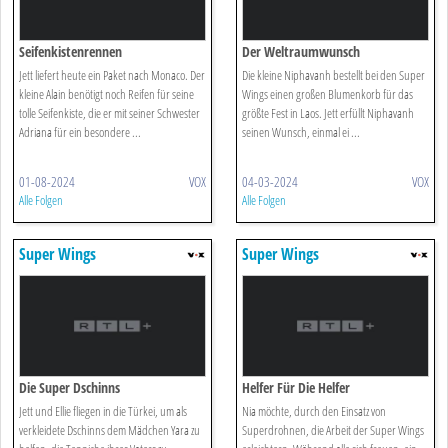
Seifenkistenrennen
Der Weltraumwunsch
Jett liefert heute ein Paket nach Monaco. Der
Die kleine Niphavanh bestellt bei den Super
kleine Alain benötigt noch Reifen für seine
Wings einen großen Blumenkorb für das
tolle Seifenkiste, die er mit seiner Schwester
größte Fest in Laos. Jett erfüllt Niphavanh
Adriana für ein besondere ...
seinen Wunsch, einmal ei ...
01-08-2024
VOX
04-03-2024
VOX
Alle Folgen
Alle Folgen
Super Wings
Super Wings
Die Super Dschinns
Helfer Für Die Helfer
Jett und Ellie fliegen in die Türkei, um als
Nia möchte, durch den Einsatz von
verkleidete Dschinns dem Mädchen Yara zu
Superdrohnen, die Arbeit der Super Wings