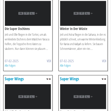
Die Super Dschinns
Winter In Der Wüste
Jett und Ellie fliegen in die Türkei, um als
Jett und Astra fliegen in die Sahara, in der es
verkleidete Dschinns dem Mädchen Yara zu
plötzlich schneit, um warme Winterkleidung
helfen, die Teppiche ihres Vaters zu
für Karia und Aaliyah zu liefern. Sie bauen
säubern. Nur dann können sie p&uum ...
Schneemänner, aber ein ries ...
07-02-2025
VOX
07-02-2025
VOX
Alle Folgen
Alle Folgen
Super Wings
Super Wings