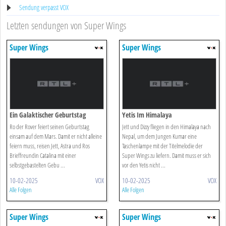
Sendung verpasst VOX
Letzten sendungen von Super Wings
Super Wings
Super Wings
Ein Galaktischer Geburtstag
Yetis Im Himalaya
Ro der Rover feiert seinen Geburtstag
Jett und Dizzy fliegen in den Himalaya nach
einsam auf dem Mars. Damit er nicht alleine
Nepal, um dem Jungen Kumar eine
feiern muss, reisen Jett, Astra und Ros
Taschenlampe mit der Titelmelodie der
Brieffreundin Catalina mit einer
Super Wings zu liefern. Damit muss er sich
selbstgebastelten Gebu ...
vor den Yetis nicht ...
10-02-2025
VOX
10-02-2025
VOX
Alle Folgen
Alle Folgen
Super Wings
Super Wings