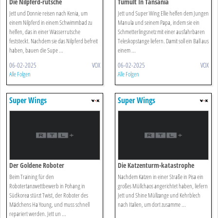
Die Nilpferd-rutsche
Tumult In Tansania
Jett und Donnie reisen nach Kenia, um
Jett und Super Wing Ellie helfen dem Jungen
einem Nilpferd in einem Schwimmbad zu
Manula und seinem Papa, indem sie ein
helfen, das in einer Wasserrutsche
Schmetterlingsnetz mit einer ausfahrbaren
feststeckt. Nachdem sie das Nilpferd befreit
Teleskopstange liefern. Damit soll ein Ball aus
haben, bauen die Supe ...
einem ...
06-02-2025
VOX
06-02-2025
VOX
Alle Folgen
Alle Folgen
Super Wings
Super Wings
Der Goldene Roboter
Die Katzenturm-katastrophe
Beim Training für den
Nachdem Katzen in einer Straße in Pisa ein
Robotertanzwettbewerb in Pohang in
großes Müllchaos angerichtet haben, liefern
Südkorea stürzt Twist, der Roboter des
Jett und Shine Müllzange und Kehrblech
Mädchens Ha Young, und muss schnell
nach Italien, um dort zusamme ...
repariert werden. Jett un ...