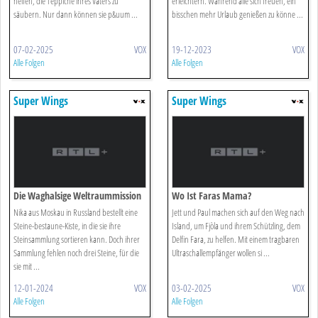
helfen, die Teppiche ihres Vaters zu
erleichtern. Während alle sich freuen, ein
säubern. Nur dann können sie p&uum ...
bisschen mehr Urlaub genießen zu könne ...
07-02-2025
VOX
19-12-2023
VOX
Alle Folgen
Alle Folgen
Super Wings
Super Wings
Die Waghalsige Weltraummission
Wo Ist Faras Mama?
Nika aus Moskau in Russland bestellt eine
Jett und Paul machen sich auf den Weg nach
Steine-bestaune-Kiste, in die sie ihre
Island, um Fjòla und ihrem Schützling, dem
Steinsammlung sortieren kann. Doch ihrer
Delfin Fara, zu helfen. Mit einem tragbaren
Sammlung fehlen noch drei Steine, für die
Ultraschallempfänger wollen si ...
sie mit ...
12-01-2024
VOX
03-02-2025
VOX
Alle Folgen
Alle Folgen