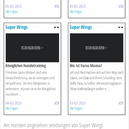
05-02-2025
VOX
05-02-2025
VOX
Alle Folgen
Alle Folgen
Super Wings
Super Wings
Königliches Hundetraining
Wo Ist Faras Mama?
Prinzessin Carins Welpen sind eine
Jett und Paul machen sich auf den Weg nach
Herausforderung, da sie unerzogen und
Island, um Fjòla und ihrem Schützling, dem
verspielt sind. Um ihre Fähigkeiten zu
Delfin Fara, zu helfen. Mit einem tragbaren
verbessern, müssen sie in der Königlichen
Ultraschallempfänger wollen si ...
Hundesch ...
04-02-2025
VOX
03-02-2025
VOX
Alle Folgen
Alle Folgen
Am meisten angesehen sendungen von Super Wings