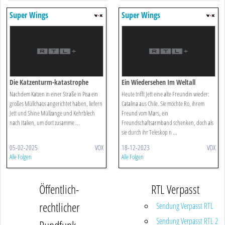
Super Wings
Super Wings
Die Katzenturm-katastrophe
Ein Wiedersehen Im Weltall
Nachdem Katzen in einer Straße in Pisa ein
Heute trifft Jett eine alte Freundin wieder:
großes Müllchaos angerichtet haben, liefern
Catalina aus Chile. Sie möchte Ro, ihrem
Jett und Shine Müllzange und Kehrblech
Freund vom Mars, ein
nach Italien, um dort zusamme ...
Freundschaftsarmband schenken, doch als
sie durch ihr Teleskop n ...
05-02-2025
VOX
18-12-2023
VOX
Alle Folgen
Alle Folgen
Öffentlich-
RTL Verpasst
rechtlicher
Sendung Verpasst RTL
Sendung Verpasst RTL 2