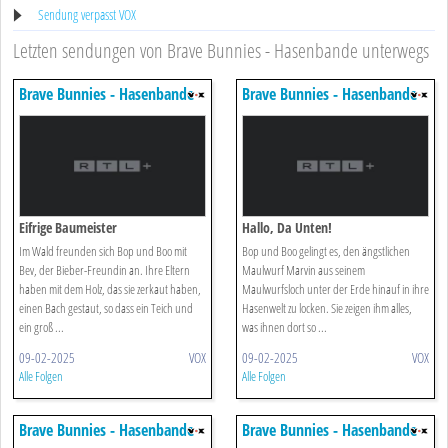
Sendung verpasst VOX
Letzten sendungen von Brave Bunnies - Hasenbande unterwegs
Brave Bunnies - Hasenbande
Brave Bunnies - Hasenbande
Unterwegs
Unterwegs
Eifrige Baumeister
Hallo, Da Unten!
Im Wald freunden sich Bop und Boo mit
Bop und Boo gelingt es, den ängstlichen
Bev, der Bieber-Freundin an. Ihre Eltern
Maulwurf Marvin aus seinem
haben mit dem Holz, das sie zerkaut haben,
Maulwurfsloch unter der Erde hinauf in ihre
einen Bach gestaut, so dass ein Teich und
Hasenwelt zu locken. Sie zeigen ihm alles,
ein groß ...
was ihnen dort so ...
09-02-2025
VOX
09-02-2025
VOX
Alle Folgen
Alle Folgen
Brave Bunnies - Hasenbande
Brave Bunnies - Hasenbande