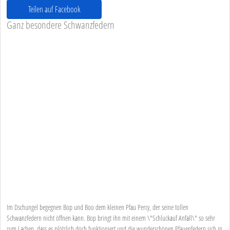
Teilen auf Facebook
Ganz besondere Schwanzfedern
Im Dschungel begegnen Bop und Boo dem kleinen Pfau Percy, der seine tollen
Schwanzfedern nicht öffnen kann. Bop bringt ihn mit einem \"Schluckauf Anfall\" so sehr
zum Lachen, dass es plötzlich doch funktioniert und die wunderschönen Pfauenfedern sich in