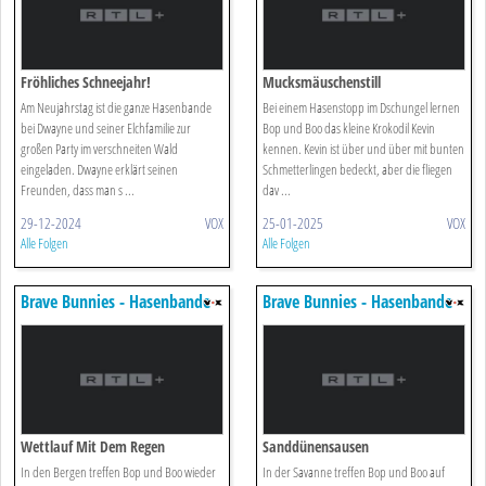
Fröhliches Schneejahr!
Mucksmäuschenstill
Am Neujahrstag ist die ganze Hasenbande
Bei einem Hasenstopp im Dschungel lernen
bei Dwayne und seiner Elchfamilie zur
Bop und Boo das kleine Krokodil Kevin
großen Party im verschneiten Wald
kennen. Kevin ist über und über mit bunten
eingeladen. Dwayne erklärt seinen
Schmetterlingen bedeckt, aber die fliegen
Freunden, dass man s ...
dav ...
29-12-2024
VOX
25-01-2025
VOX
Alle Folgen
Alle Folgen
Brave Bunnies - Hasenbande
Brave Bunnies - Hasenbande
Unterwegs
Unterwegs
Wettlauf Mit Dem Regen
Sanddünensausen
In den Bergen treffen Bop und Boo wieder
In der Savanne treffen Bop und Boo auf