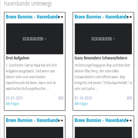
Hasenbande unterwegs
Brave Bunnies - Hasenbande
Brave Bunnies - Hasenbande
Unterwegs
Unterwegs
Drei Aufgaben
Ganz Besondere Schwanzfedern
1. Geschichte: Garrys Papa hat sich drei
Im Dschungel begegnen Bop und Boo dem
Aufgaben ausgedacht. Und wenn sein
kleinen Pfau Percy, der seine tollen
kleiner Sohn und seine beiden
Schwanzfedern nicht öffnen kann. Bop
Hasenfreunde die lösen, dann sind sie
bringt ihn mit einem \"Schluckauf Anfall\" so
waschechte Dschungelforscher ...
sehr zum Lache ...
25-01-2025
VOX
01-10-2024
VOX
Alle Folgen
Alle Folgen
Brave Bunnies - Hasenbande
Brave Bunnies - Hasenbande
Unterwegs
Unterwegs