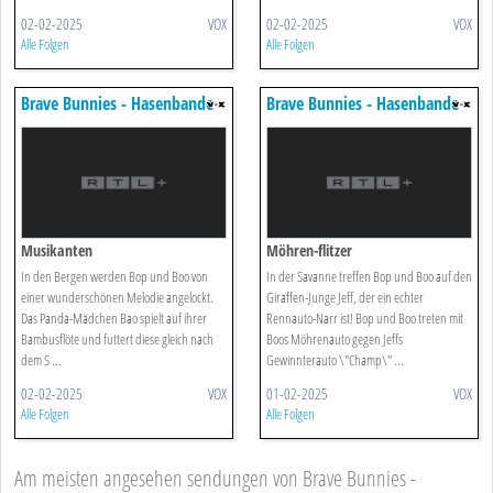
02-02-2025
VOX
02-02-2025
VOX
Alle Folgen
Alle Folgen
Brave Bunnies - Hasenbande
Brave Bunnies - Hasenbande
Unterwegs
Unterwegs
Musikanten
Möhren-flitzer
In den Bergen werden Bop und Boo von
In der Savanne treffen Bop und Boo auf den
einer wunderschönen Melodie angelockt.
Giraffen-Junge Jeff, der ein echter
Das Panda-Mädchen Bao spielt auf ihrer
Rennauto-Narr ist! Bop und Boo treten mit
Bambusflöte und futtert diese gleich nach
Boos Möhrenauto gegen Jeffs
dem S ...
Gewinnterauto \"Champ\" ...
02-02-2025
VOX
01-02-2025
VOX
Alle Folgen
Alle Folgen
Am meisten angesehen sendungen von Brave Bunnies -