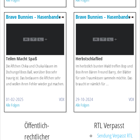
Alle Folgen
Alle Folgen
Brave Bunnies - Hasenbande
Brave Bunnies - Hasenbande
Unterwegs
Unterwegs
Teilen Macht Spaß
Herbstschlaflied
Die Äffchen Chika und Chuka klauen im
Im herbstlich bunten Wald treffen Bop und
Dschungel Boos Ball, worüber Boo sehr
Boo ihren Bären Freund Barry, der Blätter
traurig ist. Das bedauern die Äffchen sehr
für sein Traumkissen sammeln möchte. Das
und wollen ihren Fehler wieder gut machen.
braucht er nämlich für ...
01-02-2025
VOX
29-10-2024
VOX
Alle Folgen
Alle Folgen
Öffentlich-
RTL Verpasst
rechtlicher
Sendung Verpasst RTL