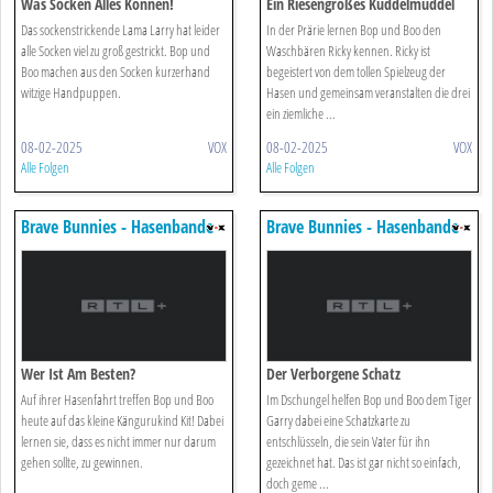
Was Socken Alles Können!
Ein Riesengroßes Kuddelmuddel
Das sockenstrickende Lama Larry hat leider
In der Prärie lernen Bop und Boo den
alle Socken viel zu groß gestrickt. Bop und
Waschbären Ricky kennen. Ricky ist
Boo machen aus den Socken kurzerhand
begeistert von dem tollen Spielzeug der
witzige Handpuppen.
Hasen und gemeinsam veranstalten die drei
ein ziemliche ...
08-02-2025
VOX
08-02-2025
VOX
Alle Folgen
Alle Folgen
Brave Bunnies - Hasenbande
Brave Bunnies - Hasenbande
Unterwegs
Unterwegs
Wer Ist Am Besten?
Der Verborgene Schatz
Auf ihrer Hasenfahrt treffen Bop und Boo
Im Dschungel helfen Bop und Boo dem Tiger
heute auf das kleine Kängurukind Kit! Dabei
Garry dabei eine Schatzkarte zu
lernen sie, dass es nicht immer nur darum
entschlüsseln, die sein Vater für ihn
gehen sollte, zu gewinnen.
gezeichnet hat. Das ist gar nicht so einfach,
doch geme ...