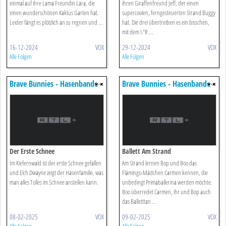
einmal auf ihre Lama Freundin Lara, die
ihren Giraffenfreund Jeff, der einen
einen wunderschönen Kaktus Garten hat.
supercoolen, ferngesteuerten Strand Buggy
Leider fängt es plötzlich an zu regnen und ...
hat. Die drei übertreiben es ein bisschen,
mit dem \"R ...
16-12-2024
VOX
29-12-2024
VOX
Alle Folgen
Alle Folgen
Brave Bunnies - Hasenbande
Brave Bunnies - Hasenbande
Unterwegs
Unterwegs
Der Erste Schnee
Ballett Am Strand
Im Kiefernwald ist der erste Schnee gefallen
Am Strand lernen Bop und Boo das
und Elch Dwayne zeigt der Hasenfamilie, was
Flamingo-Mädchen Carmen kennen, die
man alles Tolles im Schnee anstellen kann.
unbedingt Primaballerina werden möchte.
Boo überredet Carmen, ihr und Bop auch
das Balletttan ...
08-02-2025
VOX
09-02-2025
VOX