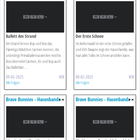
Unterwegs
Unterwegs
Ballett Am Strand
Der Erste Schnee
Am Strand lernen Bop und Boo das
Im Kiefernwald ist der erste Schnee gefallen
Flamingo-Mädchen Carmen kennen, die
und Elch Dwayne zeigt der Hasenfamilie, was
unbedingt Primaballerina werden möchte.
man alles Tolles im Schnee anstellen kann.
Boo überredet Carmen, ihr und Bop auch
das Balletttan ...
09-02-2025
VOX
08-02-2025
VOX
Alle Folgen
Alle Folgen
Brave Bunnies - Hasenbande
Brave Bunnies - Hasenbande
Unterwegs
Unterwegs