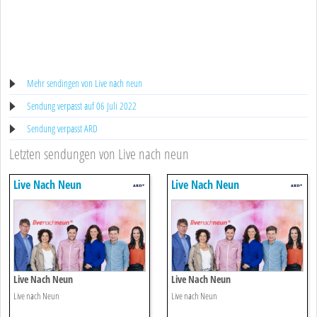
Mehr sendingen von Live nach neun
Sendung verpasst auf 06 Juli 2022
Sendung verpasst ARD
Letzten sendungen von Live nach neun
Live Nach Neun
Live Nach Neun
Live Nach Neun
Live Nach Neun
Live nach Neun
Live nach Neun