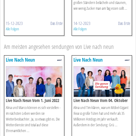
großen Ständern belächeln und staunen,
wie wenig Zucker man am Tag essen sollt ...
15-12-2023
Das Erste
14-12-2023
Das Erste
Alle Folgen
Alle Folgen
Am meisten angesehen sendungen von Live nach neun
Live Nach Neun
Live Nach Neun
Live Nach Neun Vom 1. Juni 2022
Live Nach Neun Vom 04. Oktober
Alina und Marco können es sich vorstellen -
Alina und Tim klären, warum Möbel-Gigant
im nächsten Leben werden sie
Ikea so große Tüten hat und mehr als 35
Wetterbeobachter. Ja, so etwas gibt es. Die
Millionen Hotdogs im Jahr verkauft.
Wetterdienste sind total auf diese
Außerdem in der Sendung: Grü ...
Ehrenamtlichen ...