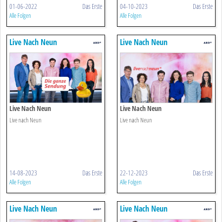
01-06-2022
Das Erste
04-10-2023
Das Erste
Alle Folgen
Alle Folgen
Live Nach Neun
Live Nach Neun
Live Nach Neun
Live Nach Neun
Live nach Neun
Live nach Neun
14-08-2023
Das Erste
22-12-2023
Das Erste
Alle Folgen
Alle Folgen
Live Nach Neun
Live Nach Neun