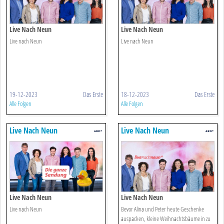
Live Nach Neun
Live Nach Neun
Live nach Neun
Live nach Neun
19-12-2023
Das Erste
18-12-2023
Das Erste
Alle Folgen
Alle Folgen
Live Nach Neun
Live Nach Neun
Live Nach Neun
Live Nach Neun
Live nach Neun
Bevor Alina und Peter heute Geschenke
auspacken, kleine Weihnachtsbäume in zu