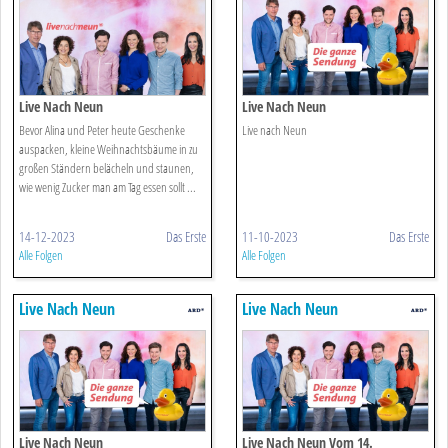
Live Nach Neun
Live Nach Neun
Bevor Alina und Peter heute Geschenke
Live nach Neun
auspacken, kleine Weihnachtsbäume in zu
großen Ständern belächeln und staunen,
wie wenig Zucker man am Tag essen sollt ...
14-12-2023
Das Erste
11-10-2023
Das Erste
Alle Folgen
Alle Folgen
Live Nach Neun
Live Nach Neun
Live Nach Neun
Live Nach Neun Vom 14.