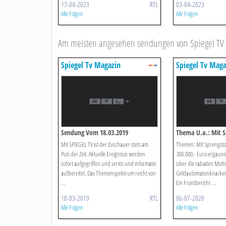
17-04-2023
RTL
03-04-2023
Alle Folgen
Alle Folgen
Am meisten angesehen sendungen von Spiegel TV
Spiegel Tv Magazin
Spiegel Tv Maga
Sendung Vom 18.03.2019
Thema U.a.: Mit S
Drei Minuten 300.
Mit SPIEGEL TV ist der Zuschauer stets am
Themen: Mit Sprengstof
Ergaunern
Puls der Zeit. Aktuelle Ereignisse werden
300.000,- Euro ergauner
sofort aufgegriffen und seriös und informativ
über die rabiaten Met
aufbereitet. Das Themenspektrum reicht von
Geldautomatenknacker. 
...
Ein Frontbericht ...
18-03-2019
RTL
06-07-2020
Alle Folgen
Alle Folgen