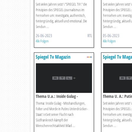
Warum Es Der Ukraine Nicht,
Eine Kriminelle Dy
Seit vielen Jahren setzt \"SPIEGEL TV\" die
Seit vielen Jahren setzt
Gelingt Russland Zu Besiegen
Prinzipien des SPIEGEL-Journalismus im
Prinzipien des SPIEGEL
Fernsehen um: investigativ, authentisch,
Fernsehen um: investiga
hintergründig, aktuell und emotional. Die
hintergründig, aktuell 
Sendun ...
Sendun ...
26-06-2023
RTL
05-06-2023
Alle Folgen
Alle Folgen
Spiegel Tv Magazin
Spiegel Tv Maga
Thema U.a.: Inside Gulag -
Thema U. A.: Putin
Misshandlungen, Folter Und Morde
Gegner - Porträt 
Thema: Inside Gulag - Misshandlungen,
Seit vielen Jahren setzt
In Putins Unterdrücker-staat
Menschenrechtsak
Folter und Morde in Putins Unterdrücker-
Prinzipien des SPIEGEL
Staat:\nSeit seiner Flucht nach
Fernsehen um: investiga
Wladimir Osechki
Südfrankreich kämpft der
hintergründig, aktuell 
Menschenrechtsaktivist Wlad ...
Sendun ...