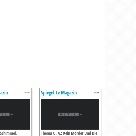
azin
Spiegel Tv Magazin
Schimmel,
Thema U. A.: Kein Mörder Und Die