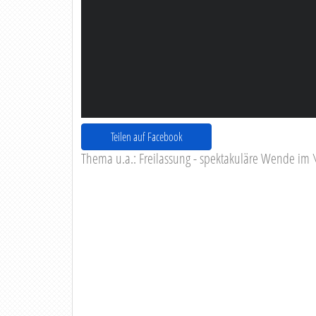
Teilen auf Facebook
Thema u.a.: Freilassung - spektakuläre Wende im 