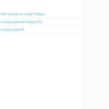
Mehr sendingen von Spiegel TV Magazin
Sendung verpasst auf 29 August 2022
Sendung verpasst RTL