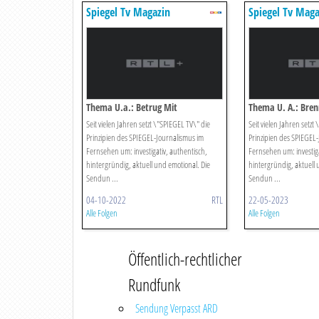
Spiegel Tv Magazin
Spiegel Tv Maga
Thema U.a.: Betrug Mit
Thema U. A.: Bre
Schockanrufen
Hamburger Haupt
Seit vielen Jahren setzt \"SPIEGEL TV\" die
Seit vielen Jahren setzt
Prinzipien des SPIEGEL-Journalismus im
Prinzipien des SPIEGEL
Fernsehen um: investigativ, authentisch,
Fernsehen um: investiga
hintergründig, aktuell und emotional. Die
hintergründig, aktuell 
Sendun ...
Sendun ...
04-10-2022
RTL
22-05-2023
Alle Folgen
Alle Folgen
Öffentlich-rechtlicher
Rundfunk
Sendung Verpasst ARD