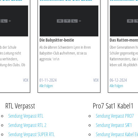
Die Babysitter-bestie
Das Ratten-mons
ub der Schule
Als die älteren Schwestern Lynn in ihren
Über Generationen hi
ins Leitung nicht
Babysitter-Club aufnehmen, ist sie zu
Schüler gegenseitig v
zu verhindern,
aggressiv. \n\n
Rattenmonsters, das i
tung des Clubs. Ob
leben soll. Als plötzlich 
VOX
01-11-2024
VOX
06-12-2024
Alle Folgen
Alle Folgen
RTL Verpasst
Pro7 Sat1 Kabel1
Sendung Verpasst RTL
Sendung Verpasst PRO7
Sendung Verpasst RTL 2
Sendung Verpasst SAT1
Sendung Verpasst SUPER RTL
Sendung Verpasst Kabel Ei