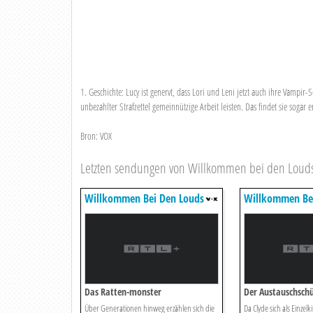
1. Geschichte: Lucy ist genervt, dass Lori und Leni jetzt auch ihre Vam
unbezahlter Strafzettel gemeinnützige Arbeit leisten. Das findet sie sogar 
Bron: VOX
Letzten sendungen von Willkommen bei den Loud
Willkommen Bei Den Louds
Willkommen Be
Das Ratten-monster
Der Austauschschü
Über Generationen hinweg erzählen sich die
Da Clyde sich als Einzel