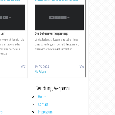
ter
Die Lebensverlängerung
nweg erzählen sich die
Lisa ist festentschlossen, das Leben ihres
on der Legende des
Opas zu verlängern. Deshalb fängt sie an,
m Keller der Schule
wissenschaftlich zu nachzuforschen.
Stellas ...
VOX
19-05-2024
VOX
Alle Folgen
Sendung Verpasst
Home
Contact
ns
Impressum