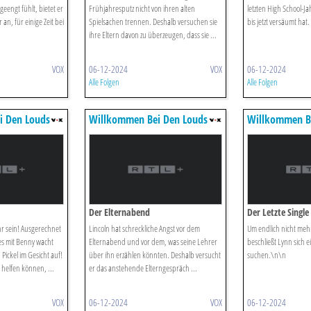
eengt fühlt, bietet er
Frühjahresputz nicht von ihren alten
letzten High School-J
an, für einige Zeit bei
Spielsachen trennen. Deshalb versuchen sie
bis jetzt versäumt hat.
ihre Eltern davon zu überzeugen, dass sie ...
VOX
06-12-2024
VOX
06-12-2024
Alle Folgen
Alle Folgen
i Den Louds
Willkommen Bei Den Louds
Willkommen B
Der Elternabend
Der Letzte Single
hr sein! Ausgerechnet
Lincoln hat schreckliche Angst vor dem
Um endlich nicht mehr 
es mit Benny wacht
Elternabend und vor dem, was seine Lehrer
beschließt Lynn sich 
Pickel im Gesicht auf!
über ihn erzählen könnten. Deshalb versucht
suchen.\n\n
 helfen können, ...
er das anstehende Elterngespräch ...
VOX
06-12-2024
VOX
06-12-2024