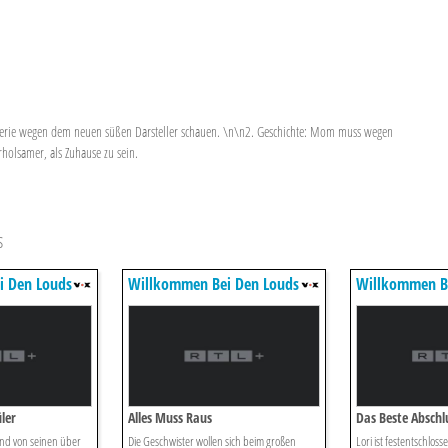
pir-Serie wegen dem neuen süßen Darsteller schauen. \n\n2. Geschichte: Mom muss wegen
erholsamer, als Zuhause zu sein.
s
i Den Louds
Willkommen Bei Den Louds
Willkommen B
ler
Alles Muss Raus
Das Beste Abschlu
kind von seinen über
Die Geschwister wollen sich beim großen
Lori ist festentschloss