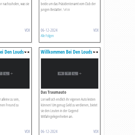
ahr nachzuholen, was sie
beide um das Präsidentenamt vom Club der
jungen Bestatter. \n\n
VOX
06-12-2024
VOX
Alle Folgen
ei Den Louds
Willkommen Bei Den Louds
Das Traumauto
alleine zu sein,
Lori will sich endlich ihr eigenen Auto leisten
einen Freund zu
können! Um genug Geld zu verdienen, bietet
sie den Leuten in der Gegend
Mitfahrgelegenheiten an.
VOX
06-12-2024
VOX