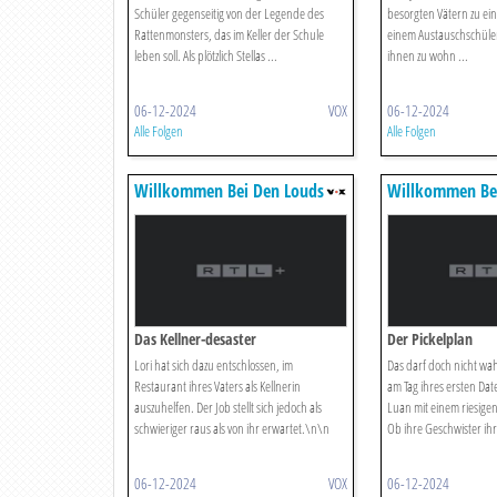
Schüler gegenseitig von der Legende des
besorgten Vätern zu eing
Rattenmonsters, das im Keller der Schule
einem Austauschschüler 
leben soll. Als plötzlich Stellas ...
ihnen zu wohn ...
06-12-2024
VOX
06-12-2024
Alle Folgen
Alle Folgen
Willkommen Bei Den Louds
Willkommen Be
Das Kellner-desaster
Der Pickelplan
Lori hat sich dazu entschlossen, im
Das darf doch nicht wa
Restaurant ihres Vaters als Kellnerin
am Tag ihres ersten Dat
auszuhelfen. Der Job stellt sich jedoch als
Luan mit einem riesigen 
schwieriger raus als von ihr erwartet.\n\n
Ob ihre Geschwister ihr
06-12-2024
VOX
06-12-2024