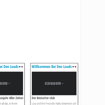
ei Den Louds
Willkommen Bei Den Louds
ssjahr Aller Zeiten
Der Bestatter-club
en all das, in ihrem
Lucy und ihre Freundin Haiku bewerben sich