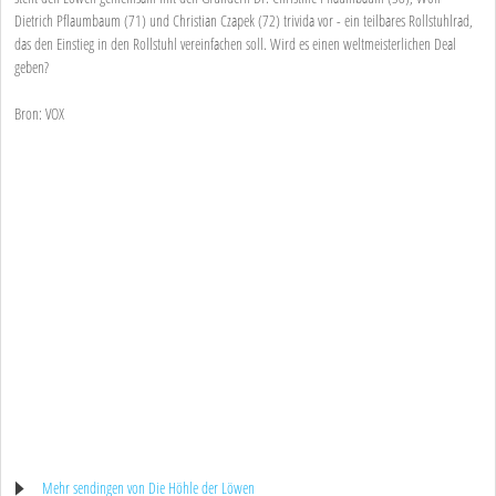
Dietrich Pflaumbaum (71) und Christian Czapek (72) trivida vor - ein teilbares Rollstuhlrad,
das den Einstieg in den Rollstuhl vereinfachen soll. Wird es einen weltmeisterlichen Deal
geben?
Bron: VOX
Mehr sendingen von Die Höhle der Löwen