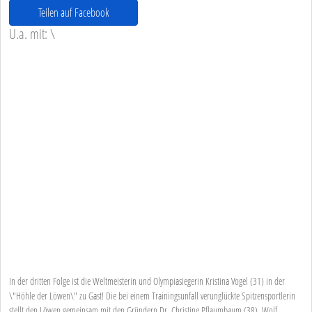
Teilen auf Facebook
U.a. mit: \
In der dritten Folge ist die Weltmeisterin und Olympiasiegerin Kristina Vogel (31) in der
\"Höhle der Löwen\" zu Gast! Die bei einem Trainingsunfall verunglückte Spitzensportlerin
stellt den Löwen gemeinsam mit den Gründern Dr. Christine Pflaumbaum (38), Wolf