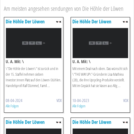
Am meisten angesehen sendungen von Die Höhle der Löwen
Die Höhle Der Löwen
Die Höhle Der Löwen
U. A. Mit: \
U. A. Mit: \
\"Die Höhle der Löwen\" ist zurück und in
Mit einem Deal nach oben. Das wünscht sich
der 15. Staffel nehmen sieben
\"THE WAY UP\"-Gründerin Lisa Mathieu
Investor:innen Platz auf den Löwen-Stühlen.
(28), die ihre Upcycling-Produkte vorstellt.
Handelsprofi Ralf Dümmel, Famil ...
Mit im Gepäck hat sie Vasen aus Altg ...
08-04-2024
VOX
10-04-2023
VOX
Alle Folgen
Alle Folgen
Die Höhle Der Löwen
Die Höhle Der Löwen