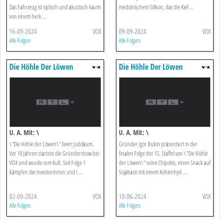
Das Fahrzeug ist optisch und akustisch kaum
medizinischem Silikon, das die Kief ...
von einem herk ...
16-09-2024
VOX
09-09-2024
VOX
Alle Folgen
Alle Folgen
Die Höhle Der Löwen
Die Höhle Der Löwen
U. A. Mit: \
U. A. Mit: \
\"Die Höhle der Löwen\" feiert Jubiläum.
Gründer Igor Bukin präsentiert in der
Vor 10 Jahren startete die Gründershow bei
finalen Folge der 15. Staffel von \"Die Höhle
VOX und wurde zum Kult. Seit Folge 1
der Löwen\" seine Chipolos, einen Snack auf
kämpfen die Investorinnen und I ...
Sojabasis mit einem Kohlenhyd ...
02-09-2024
VOX
10-06-2024
VOX
Alle Folgen
Alle Folgen