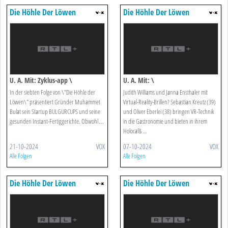
Die Höhle Der Löwen
Die Höhle Der Löwen
U. A. Mit: Zyklus-app \
U. A. Mit: \
In der siebten Folge von \"Die Höhle der
Judith Williams und Janna Ensthaler mit
Löwen\" präsentiert Gründer Muhammet
Virtual-Reality-Brillen? Sebastian Kreutz (39)
Bulat sein Startup BULGURCUPS und seine
und Oliver Eberlei (38) bringen VR-Technik
gesunden Instant-Fertiggerichte. Obwohl ...
in die Gastronomie und bieten in ihrem
Holocaf& ...
21-10-2024
VOX
07-10-2024
VOX
Alle Folgen
Alle Folgen
Die Höhle Der Löwen
Die Höhle Der Löwen