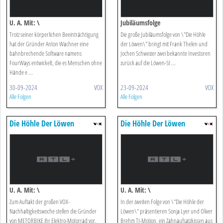
U. A. Mit: \
Jubiläumsfolge
Trotz seiner körperlichen Beeinträchtigung
Die große Jubiläumsfolge von \"Die Höhle
hat der Gründer Anton Wachner eine
der Löwen\" bringt mit Frank Thelen und
bahnbrechende Software namens
Jochen Schweizer zwei bekannte Investoren
FourWays entwickelt, die es Menschen ohne
zurück auf die Löwen-St ...
Hände e ...
30-09-2024
VOX
23-09-2024
VOX
Alle Folgen
Alle Folgen
Die Höhle Der Löwen
Die Höhle Der Löwen
U. A. Mit: \
U. A. Mit: \
Zum Auftakt der großen VOX-
In der zweiten Folge von \"Die Höhle der
Nachhaltigkeitswoche stellen die Gründer
Löwen\" präsentieren Sonja Lyer und Oliver
von METORBIKE ihr Elektro-Motorrad vor.
Brehm TJ-Motion, ein Zahnaufsatzkissen aus