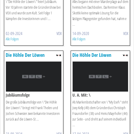
\"Die Höhle der Löwen\" feiert Jubiläum.
Alles begann mit einer Marderplage auf dem
Vor 10 Jahren startete die Gründershow bei
heimischen Dachboden. Da Rentner Klaus
VOX und wurde zum Kult. Seit Folge 1
Skottki keine optimale Lösung für die
kämpfen die Investorinnen und I ...
lästigen Plagegeister gefunden hat, nahm e
...
02-09-2024
VOX
14-09-2020
VOX
Alle Folgen
Alle Folgen
Die Höhle Der Löwen
Die Höhle Der Löwen
Jubiläumsfolge
U. A. Mit: \
Die große Jubiläumsfolge von \"Die Höhle
Als Markenbotschafter von \"My Esel\" steht
der Löwen\" bringt mit Frank Thelen und
Joey Kelly (49) dem Gründerduo Christoph
Jochen Schweizer zwei bekannte Investoren
Fraundorfer (38) und Heinz Mayrhofer (44)
zurück auf die Löwen-St ...
zur Seite - und dreht auf seinem individuell
...
23-09-2024
VOX
17-04-2023
VOX