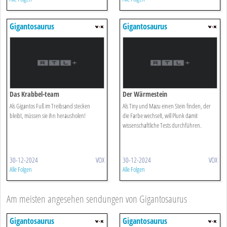
Gigantosaurus
Gigantosaurus
Das Krabbel-team
Der Wärmestein
Als Gigantos Fuß im Treibsand stecken
Als Tiny und Mazu einen Stein finden, der
bleibt, müssen sie ihn herausholen!
die Farbe wechselt, will Plunk damit
wissenschaftliche Tests durchführen.
30-12-2024
VOX
30-12-2024
VOX
Alle Folgen
Alle Folgen
Am meisten angesehen sendungen von Gigantosaurus
Gigantosaurus
Gigantosaurus