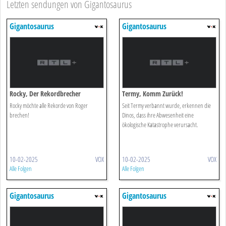
Letzten sendungen von Gigantosaurus
Gigantosaurus
Gigantosaurus
Rocky, Der Rekordbrecher
Termy, Komm Zurück!
Rocky möchte alle Rekorde von Roger
Seit Termy verbannt wurde, erkennen die
brechen!
Dinos, dass ihre Abwesenheit eine
ökologische Katastrophe verursacht.
10-02-2025
VOX
10-02-2025
VOX
Alle Folgen
Alle Folgen
Gigantosaurus
Gigantosaurus