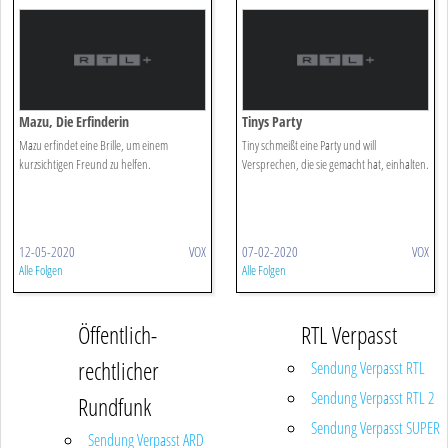
Mazu, Die Erfinderin
Tinys Party
Mazu erfindet eine Brille, um einem
Tiny schmeißt eine Party und will
kurzsichtigen Freund zu helfen.
Versprechen, die sie gemacht hat, einhalten.
12-05-2020
VOX
07-02-2020
VOX
Alle Folgen
Alle Folgen
Öffentlich-
RTL Verpasst
rechtlicher
Sendung Verpasst RTL
Sendung Verpasst RTL 2
Rundfunk
Sendung Verpasst SUPER
Sendung Verpasst ARD