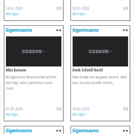
14-02-2020
VOX
30-01-2020
VOX
Alle Folgen
Alle Folgen
Gigantosaurus
Gigantosaurus
Alles Banane
Denk Schnell Nach!
Als Giganto eine Bananenschale auf dem
Mazu ist zwar eine langsame Läuferin, dafür
Kopf trägt, setzt er damit einen neuen
kann sie umso schneller denken.
Trend.
07-09-2024
VOX
18-02-2020
VOX
Alle Folgen
Alle Folgen
Gigantosaurus
Gigantosaurus