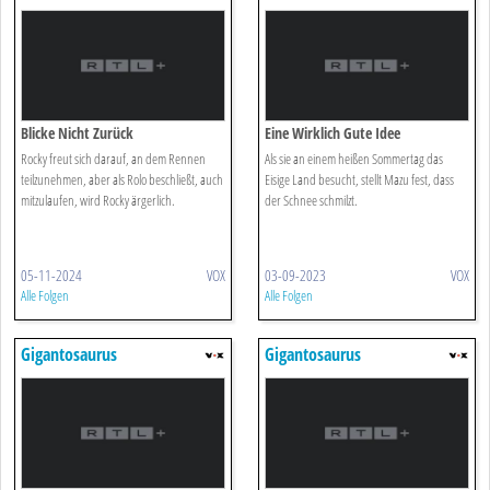
Blicke Nicht Zurück
Eine Wirklich Gute Idee
Rocky freut sich darauf, an dem Rennen
Als sie an einem heißen Sommertag das
teilzunehmen, aber als Rolo beschließt, auch
Eisige Land besucht, stellt Mazu fest, dass
mitzulaufen, wird Rocky ärgerlich.
der Schnee schmilzt.
05-11-2024
VOX
03-09-2023
VOX
Alle Folgen
Alle Folgen
Gigantosaurus
Gigantosaurus