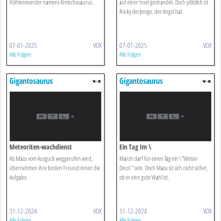
Höhlenmonster namens Kreischosaurus.
auf einer Insel gestrandet. Doch plötzlich ist
Rocky derjenige, der Angst hat.
07-01-2025
VOX
07-01-2025
VOX
Alle Folgen
Alle Folgen
Gigantosaurus
Gigantosaurus
Meteoriten-wachdienst
Ein Tag Im \
Als Mazu vom Ausguck weggerufen wird,
Marsh darf für einen Tag ein \"Weiser
übernehmen ihre besten Freund:innen die
Dino\" sein. Doch Mazu ist sich nicht sicher,
Aufgabe.
ob er eine gute Wahl ist.
31-12-2024
VOX
31-12-2024
VOX
Alle Folgen
Alle Folgen