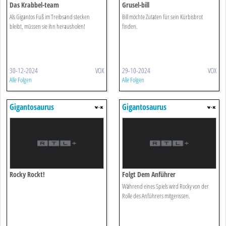
Das Krabbel-team
Grusel-bill
Als Gigantos Fuß im Treibsand stecken
Bill möchte Zutaten für sein Kürbisbrot
bleibt, müssen sie ihn herausholen!
finden.
30-12-2024
VOX
29-10-2024
VOX
Alle Folgen
Alle Folgen
Gigantosaurus
Gigantosaurus
Rocky Rockt!
Folgt Dem Anführer
Während eines Spiels wird Rocky von der
Rolle des Anführers mitgerissen.