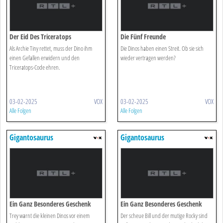
Der Eid Des Triceratops
Die Fünf Freunde
Als Archie Tiny rettet, muss der Dino ihm
Die Dinos haben einen Streit. Ob sie sich
einen Gefallen erwidern und den
wieder vertragen werden?
Triceratops-Code ehren.
03-02-2025
VOX
03-02-2025
VOX
Alle Folgen
Alle Folgen
Gigantosaurus
Gigantosaurus
Ein Ganz Besonderes Geschenk
Ein Ganz Besonderes Geschenk
Trey warnt die kleinen Dinos vor einem
Der scheue Bill und der mutige Rocky sind