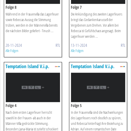
Folge 8
Folge 7
Während in der Frauenvilla das Lagerfeuer
Die Ankündigung des zweiten Lagerfeuers
sowie Rebeccas Auszug die Stimmung
bringt das Gedankenkarussell der
trüben, werden in der Männervilla bereits
Vergebenen zum Drehen. Vor allem bei
die nächsten Bilder geliefert - Tinush ...
Rebecca ist Gefühlschaos angesagt. Beim
Lagerfeuer werden ...
20-11-2024
RTL
13-11-2024
RTL
Alle Folgen
Alle Folgen
Temptation Island V.i.p.
Temptation Island V.i.p.
Folge 4
Folge 5
Nach dem ersten Lagerfeuer herrscht
In der Frauenvilla sind die Nachwirkungen
sowohl in der Frauen- als auch in der
des Lagerfeuers noch deutlich zu spüren,
Männer-Villa gedrückte Stimmung.
und Rebecca hinterfragt ihre Beziehung zu
Besonders Jana-Maria ist zutiefst schockiert
Adrian. Auf einem romantischen Date