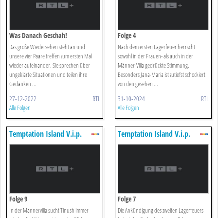
Was Danach Geschah!
Folge 4
Das große Wiedersehen steht an und
Nach dem ersten Lagerfeuer herrscht
unsere vier Paare treffen zum ersten Mal
sowohl in der Frauen- als auch in der
wieder aufeinander. Sie sprechen über
Männer-Villa gedrückte Stimmung.
ungeklärte Situationen und teilen ihre
Besonders Jana-Maria ist zutiefst schockiert
Gedanken ...
von den gesehen ...
27-12-2022
RTL
31-10-2024
RTL
Alle Folgen
Alle Folgen
Temptation Island V.i.p.
Temptation Island V.i.p.
Folge 9
Folge 7
In der Männervilla sucht Tinush immer
Die Ankündigung des zweiten Lagerfeuers