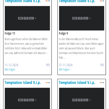
Temptation Island V.i.p.
Temptation Island V.i.p.
Folge 11
Folge 9
Beim Lagerfeuer sehen die Männer Bilder
In der Männervilla sucht Tinush immer
ihrer Partnerinnen, was zu gemischten
wieder die Nähe von Lisa, seine Blicke sagen
Gefühlen führt. Akka sieht erstmals Bilder
mehr als tausend Worte. Aber auch
von Lisa, während Germain sich w&uum ...
Germain und Maxi können bei einer feucht
fr&o ...
11-12-2024
RTL
27-11-2024
RTL
Alle Folgen
Alle Folgen
Temptation Island V.i.p.
Temptation Island V.i.p.