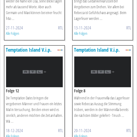
wieder die Nähe von Lisa, seine Blicke sagen
bringt das Gedankenkarussell der
mehr als tausend Worte. Aber auch
Vergebenen zum Drehen. Vor allem bei
Germain und Maxi können bei einer feucht
Rebecca ist Gefühlschaos angesagt. Beim
fr&o ...
Lagerfeuer werden ...
27-11-2024
RTL
13-11-2024
RTL
Alle Folgen
Alle Folgen
Temptation Island V.i.p.
Temptation Island V.i.p.
Folge 12
Folge 8
Die Temptation Dates bringen die
Während in der Frauenvilla das Lagerfeuer
vergebenen Männer und Frauen ein letztes
sowie Rebeccas Auszug die Stimmung
Mal in Versuchung. Bei den einen wird es
trüben, werden in der Männervilla bereits
sinnlich, anderen möchten die Zeit anhalten.
die nächsten Bilder geliefert - Tinush ...
Wä ...
18-12-2024
RTL
20-11-2024
RTL
Alle Folgen
Alle Folgen