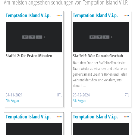
Am meisten angesehen sendungen von Temptation Island V.I.P.
Temptation Island V.i.p.
Temptation Island V.i.p.
Staffel 2: Die Ersten Minuten
Staffel 5: Was Danach Geschah
Vorab
Nach dem Ende der Staffel treffen die vier
Paare wieder aufeinander und diskutieren
gemeinsam mit Lola ihre Höhen und Tiefen
während der Show und vor allem, was
danach ...
04-11-2021
RTL
25-12-2024
RTL
Alle Folgen
Alle Folgen
Temptation Island V.i.p.
Temptation Island V.i.p.