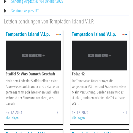
Sendung verpasst auf 04 Oktober 2022
Sendung verpasst RTL
Letzten sendungen von Temptation Island V.I.P.
Temptation Island V.i.p.
Temptation Island V.i.p.
Staffel 5: Was Danach Geschah
Folge 12
Nach dem Ende der Staffel treffen die vier
Die Temptation Dates bringen die
Paare wieder aufeinander und diskutieren
vergebenen Männer und Frauen ein letztes
gemeinsam mit Lola ihre Höhen und Tiefen
Mal in Versuchung. Bei den einen wird es
während der Show und vor allem, was
sinnlich, anderen möchten die Zeit anhalten.
danach ...
Wä ...
25-12-2024
RTL
18-12-2024
RTL
Alle Folgen
Alle Folgen