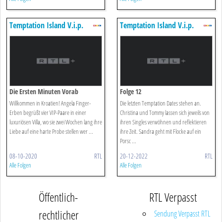
Temptation Island V.i.p.
Temptation Island V.i.p.
Die Ersten Minuten Vorab
Folge 12
Willkommen in Kroatien! Angela Finger-
Die letzten Temptation Dates stehen an.
Erben begrüßt vier VIP-Paare in einer
Christina und Tommy lassen sich jeweils von
luxuriösen Villa, wo sie zwei Wochen lang ihre
ihren Singles verwöhnen und reflektieren
Liebe auf eine harte Probe stellen wer ...
ihre Zeit. Sandra geht mit Flocke auf ein
Porsc ...
08-10-2020
RTL
20-12-2022
RTL
Alle Folgen
Alle Folgen
Öffentlich-
RTL Verpasst
rechtlicher
Sendung Verpasst RTL