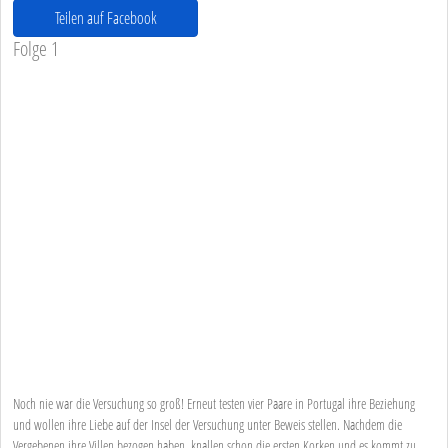
Teilen auf Facebook
Folge 1
Noch nie war die Versuchung so groß! Erneut testen vier Paare in Portugal ihre Beziehung
und wollen ihre Liebe auf der Insel der Versuchung unter Beweis stellen. Nachdem die
Vergebenen ihre Villen bezogen haben, knallen schon die ersten Korken und es kommt zu