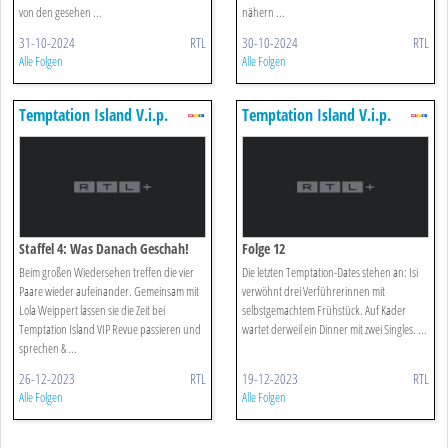
von den gesehen ...
nähern ...
31-10-2024
RTL
30-10-2024
RTL
Alle Folgen
Alle Folgen
Temptation Island V.i.p.
Temptation Island V.i.p.
Staffel 4: Was Danach Geschah!
Folge 12
Beim großen Wiedersehen treffen die vier
Die letzten Temptation-Dates stehen an: Isi
Paare wieder aufeinander. Gemeinsam mit
verwöhnt drei Verführerinnen mit
Lola Weippert lassen sie die Zeit bei
selbstgemachtem Frühstück. Auf Kader
Temptation Island VIP Revue passieren und
wartet derweil ein Dinner mit zwei Singles. ...
sprechen & ...
26-12-2023
RTL
19-12-2023
RTL
Alle Folgen
Alle Folgen