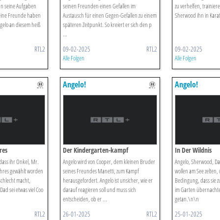
hn seine Aufgaben
seinen Freunden einen Gefallen im
zu verhelfen, trainier
ine Freunde haben
Austausch für einen Gegen-Gefallen zu einem
Sherwood ihn in Karat
ngelo an diesem heiß
späteren Zeitpunkt. So kreiert er sich den p
...
RTL2
09-02-2025
RTL2
09-02-2025
Alle Folgen
Alle Folgen
Angelo!
Angelo!
res
Der Kindergarten-kampf
In Der Wildnis
dass ihr Onkel, Mr.
Angelo wird von Cooper, dem kleinen Bruder
Angelo, Sherwood, Da
ahres gewählt worden
seines Freundes Manetti, zum Kampf
wollen am See zelten, 
schlecht macht,
herausgefordert. Angelo ist unsicher, wie er
Bedingung, dass sie z
Dad sei etwas viel Coo
darauf reagieren soll und muss sich
im Garten übernachte
entscheiden, ob er ...
getan.\n\n
RTL2
26-01-2025
RTL2
25-01-2025