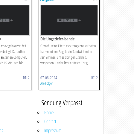
0
Die Ungeziefer-bande
ss Angelo zu viel Zeit
Obwohl seine Eltern es strengstens verboten
verbringt. Daraufhin
haben, nimmt Angelo ein Sandwich mit in
rät an seinen Computer,
sein Zimmer, um es dort genüsslich zu
ach 15 Minuten blo ...
verspeisen. Leider lässt er Reste übrig, ...
RTL2
07-08-2024
RTL2
Alle Folgen
Sendung Verpasst
Home
Contact
ns
Impressum