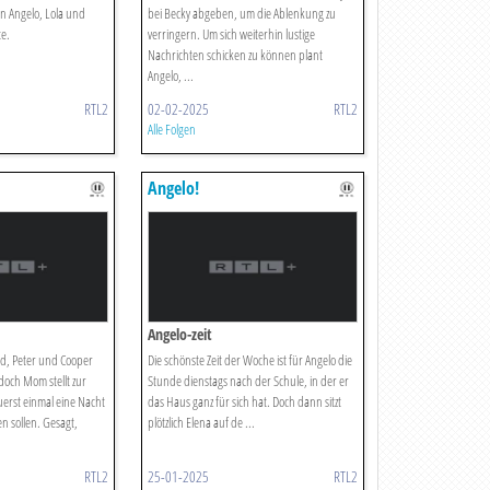
en Angelo, Lola und
bei Becky abgeben, um die Ablenkung zu
e.
verringern. Um sich weiterhin lustige
Nachrichten schicken zu können plant
Angelo, ...
RTL2
02-02-2025
RTL2
Alle Folgen
Angelo!
Angelo-zeit
d, Peter und Cooper
Die schönste Zeit der Woche ist für Angelo die
doch Mom stellt zur
Stunde dienstags nach der Schule, in der er
uerst einmal eine Nacht
das Haus ganz für sich hat. Doch dann sitzt
n sollen. Gesagt,
plötzlich Elena auf de ...
RTL2
25-01-2025
RTL2