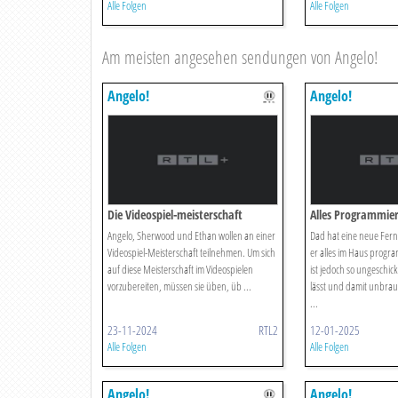
Alle Folgen
Alle Folgen
Am meisten angesehen sendungen von Angelo!
Angelo!
Angelo!
Die Videospiel-meisterschaft
Alles Programmie
Angelo, Sherwood und Ethan wollen an einer
Dad hat eine neue Fer
Videospiel-Meisterschaft teilnehmen. Um sich
er alles im Haus progr
auf diese Meisterschaft im Videospielen
ist jedoch so ungeschickt
vorzubereiten, müssen sie üben, üb ...
lässt und damit unbrau
...
23-11-2024
RTL2
12-01-2025
Alle Folgen
Alle Folgen
Angelo!
Angelo!