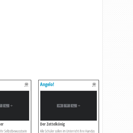
Angelo!
ter
Der Zettelkönig
ehr Selbstbewusstsein
Alle Schüler sollen im Unterricht ihre Handys