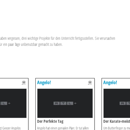
en vergessen, drei wichtige Projekte für den Unterricht fertigzustellen. Sie verursachen
für ein paar Tage unbenutzbar gemacht zu haben.
Angelo!
Angelo!
Der Perfekte Tag
Der Karate-meis
gt Geezer Angelos
Angelo hat einen genialen Plan: Er tut allen
Um Butterfinger zu m