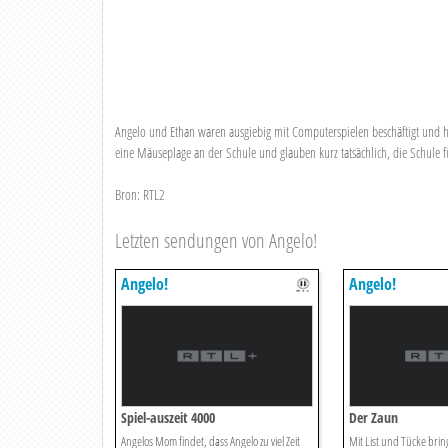
Angelo und Ethan waren ausgiebig mit Computerspielen beschäftigt und hab
eine Mäuseplage an der Schule und glauben kurz tatsächlich, die Schule 
Bron: RTL2
Letzten sendungen von Angelo!
Angelo!
Angelo!
Spiel-auszeit 4000
Der Zaun
Angelos Mom findet, dass Angelo zu viel Zeit
Mit List und Tücke brin