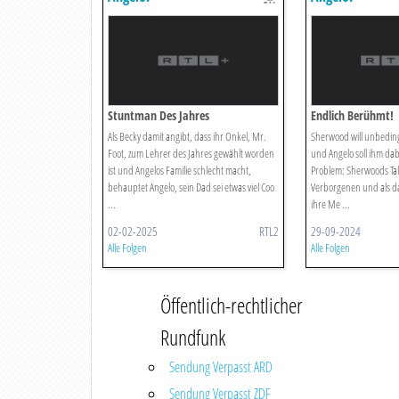
Stuntman Des Jahres
Endlich Berühmt!
Als Becky damit angibt, dass ihr Onkel, Mr.
Sherwood will unbedi
Foot, zum Lehrer des Jahres gewählt worden
und Angelo soll ihm dabe
ist und Angelos Familie schlecht macht,
Problem: Sherwoods Tal
behauptet Angelo, sein Dad sei etwas viel Coo
Verborgenen und als d
...
ihre Me ...
02-02-2025
RTL2
29-09-2024
Alle Folgen
Alle Folgen
Öffentlich-rechtlicher
Rundfunk
Sendung Verpasst ARD
Sendung Verpasst ZDF