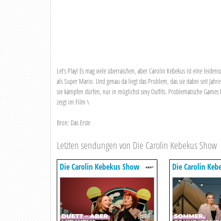
Let’s Play! Es mag viele überraschen, aber Carolin Kebekus ist eine leide
als Super Mario. Und genau da liegt das Problem, das sie dabei seit Jahr
sie kämpfen dürfen, nur in möglichst sexy Outfits. Problematische Games f
zeigt im Film \
Bron: Das Erste
Letzten sendungen von Die Carolin Kebekus Show
Die Carolin Kebekus Show
Die Carolin Ke