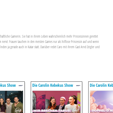
nschaftliche Gamerin. Sie hat in ihrem Leben wahrscheinlich mehr Prinzessinnen gerettet
en nervt: Frauen tauchen in den meisten Games nur als hilflose Prinzessin auf und wenn
inden ja gerade auch in Katar statt. Darüber redet Caro mit ihrem Gast Arnd Zeigler und
bekus Show
Die Carolin Kebekus Show
Die Carolin K