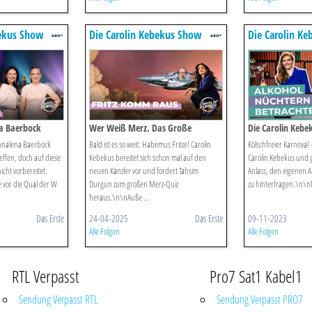
bekus Show
Die Carolin Kebekus Show
Die Carolin K
a Baerbock
Wer Weiß Merz. Das Große
Die Carolin Kebe
ktionen
Kanzler-quiz
November 2023
Annalena Baerbock
Bald ist es so weit: Habemus Fritze! Carolin
Kölschfreier Karneval 
effen, doch auf diese
Kebekus bereitet sich schon mal auf den
Carolin Kebekus und gl
icht vorbereitet.
neuen Kanzler vor und fordert Tahsim
Anlass, den eigenen A
ie vor die Qual der W
Durgun zum großen Merz-Quiz
zu hinterfragen.\n\nM
heraus.\n\nAuße ...
Das Erste
24-04-2025
Das Erste
09-11-2023
Alle Folgen
Alle Folgen
RTL Verpasst
Pro7 Sat1 Kabel1
Sendung Verpasst RTL
Sendung Verpasst PRO7