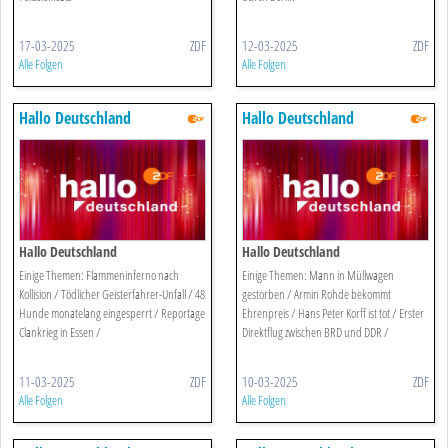
17-03-2025
ZDF
12-03-2025
ZDF
Alle Folgen
Alle Folgen
Hallo Deutschland
Hallo Deutschland
Hallo Deutschland
Hallo Deutschland
Einige Themen: Flammeninferno nach
Einige Themen: Mann in Müllwagen
Kollision / Tödlicher Geisterfahrer-Unfall / 48
gestorben / Armin Rohde bekommt
Hunde monatelang eingesperrt / Reportage
Ehrenpreis / Hans Peter Korff ist tot / Erster
Clankrieg in Essen /
Direktflug zwischen BRD und DDR /
11-03-2025
ZDF
10-03-2025
ZDF
Alle Folgen
Alle Folgen