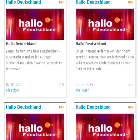
Hallo Deutschland
Hallo Deutschland
Hallo Deutschland
Hallo Deutschland
Einige Themen: Im Eibsee eingebrochen /
Einige Themen: Taxifahrer von Mannheim
Auto kracht in Tankstelle / Aufreger:
spricht / Prozessauftakt Dreifachmord / Prinz
Strafzettel aus Italien / Yvonne Catterfeld im
William gegen die Obdachlosigkeit / Retro
Interview /
Berliner Pokerraub
07-03-2025
ZDF
06-03-2025
ZDF
Alle Folgen
Alle Folgen
Hallo Deutschland
Hallo Deutschland