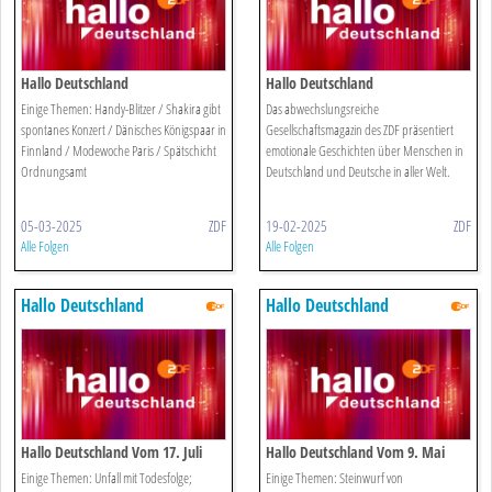
Hallo Deutschland
Hallo Deutschland
Einige Themen: Handy-Blitzer / Shakira gibt
Das abwechslungsreiche
spontanes Konzert / Dänisches Königspaar in
Gesellschaftsmagazin des ZDF präsentiert
Finnland / Modewoche Paris / Spätschicht
emotionale Geschichten über Menschen in
Ordnungsamt
Deutschland und Deutsche in aller Welt.
05-03-2025
ZDF
19-02-2025
ZDF
Alle Folgen
Alle Folgen
Hallo Deutschland
Hallo Deutschland
Hallo Deutschland Vom 17. Juli
Hallo Deutschland Vom 9. Mai
2018
2018
Einige Themen: Unfall mit Todesfolge;
Einige Themen: Steinwurf von