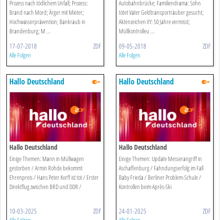
Prozess nach tödlichem Unfall; Prozess:
Autobahnbrücke; Familiendrama: Sohn
Brand nach Mord; Ärger mit Mieter;
tötet Vater Geldtransporträuber gesucht;
Hochwasserprävention; Bankraub in
Aktenzeichen XY: 50 Jahre vermisst;
Brandenburg; M ...
Müllkontrolleu ...
17-07-2018
ZDF
09-05-2018
ZDF
Alle Folgen
Alle Folgen
Hallo Deutschland
Hallo Deutschland
Hallo Deutschland
Hallo Deutschland
Einige Themen: Mann in Müllwagen
Einige Themen: Update Messerangriff in
gestorben / Armin Rohde bekommt
Aschaffenburg / Fahndungserfolg im Fall
Ehrenpreis / Hans Peter Korff ist tot / Erster
Baby Frieda / Berliner Problem-Schule /
Direktflug zwischen BRD und DDR /
Kontrollen beim Après-Ski
10-03-2025
ZDF
24-01-2025
ZDF