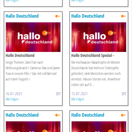
Alle Folgen
Alle Folgen
Hallo Deutschland
Hallo Deutschland
Hallo Deutschland
Hallo Deutschland Spezial -
Unwetter-katastrophe Im Westen
Einige Themen: Zwei Tote nach
Die Hochwasser-Katastrophe im Westen
Vom 15. Juli 2021
Wohnungsbrand / Cameron Diaz und Jaime
Deutschlands hat mehrere Todesopfer
Foxx in neuem Film / Star mit Leihfahrrad
gefordert, viele Menschen werden noch
auf rotem Teppich /
vermisst. Häuser stürzen ein, Anwohner
retten sich auf D ...
16-01-2025
ZDF
15-07-2021
ZDF
Alle Folgen
Alle Folgen
Hallo Deutschland
Hallo Deutschland