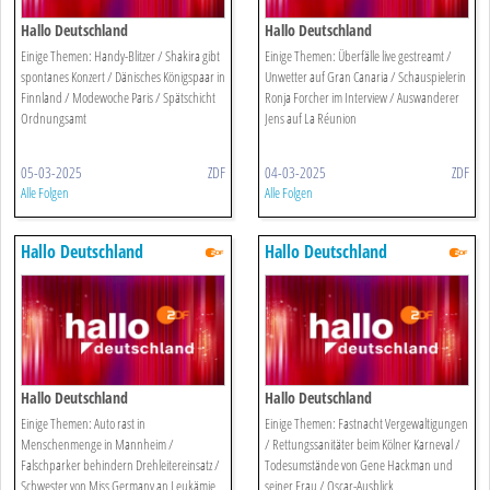
Hallo Deutschland
Hallo Deutschland
Einige Themen: Handy-Blitzer / Shakira gibt
Einige Themen: Überfälle live gestreamt /
spontanes Konzert / Dänisches Königspaar in
Unwetter auf Gran Canaria / Schauspielerin
Finnland / Modewoche Paris / Spätschicht
Ronja Forcher im Interview / Auswanderer
Ordnungsamt
Jens auf La Réunion
05-03-2025
ZDF
04-03-2025
ZDF
Alle Folgen
Alle Folgen
Hallo Deutschland
Hallo Deutschland
Hallo Deutschland
Hallo Deutschland
Einige Themen: Auto rast in
Einige Themen: Fastnacht Vergewaltigungen
Menschenmenge in Mannheim /
/ Rettungssanitäter beim Kölner Karneval /
Falschparker behindern Drehleitereinsatz /
Todesumstände von Gene Hackman und
Schwester von Miss Germany an Leukämie
seiner Frau / Oscar-Ausblick