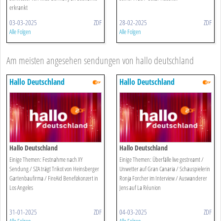
erkrankt
03-03-2025
ZDF
28-02-2025
ZDF
Alle Folgen
Alle Folgen
Am meisten angesehen sendungen von hallo deutschland
Hallo Deutschland
Hallo Deutschland
Hallo Deutschland
Hallo Deutschland
Einige Themen: Festnahme nach XY
Einige Themen: Überfälle live gestreamt /
Sendung / SZA trägt Trikot von Heinsberger
Unwetter auf Gran Canaria / Schauspielerin
Gartenbaufirma / FireAid Benefizkonzert in
Ronja Forcher im Interview / Auswanderer
Los Angeles
Jens auf La Réunion
31-01-2025
ZDF
04-03-2025
ZDF