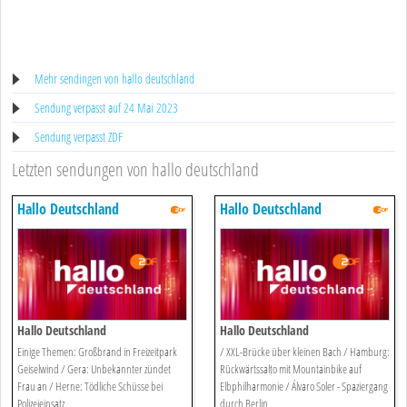
Mehr sendingen von hallo deutschland
Sendung verpasst auf 24 Mai 2023
Sendung verpasst ZDF
Letzten sendungen von hallo deutschland
Hallo Deutschland
Hallo Deutschland
Hallo Deutschland
Hallo Deutschland
Einige Themen: Großbrand in Freizeitpark
/ XXL-Brücke über kleinen Bach / Hamburg:
Geiselwind / Gera: Unbekannter zündet
Rückwärtssalto mit Mountainbike auf
Frau an / Herne: Tödliche Schüsse bei
Elbphilharmonie / Álvaro Soler - Spaziergang
Polizeieinsatz
durch Berlin