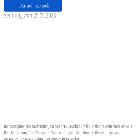
Teilen auf Facebook
Sendung vom 25.05.2023
Im Mittelpunkt des Nachrichtenjournals \"RTL Nachtjournal\" steht die vertiefende aktuelle
Berichterstattung. Das Thema des Tages wird regelmäßig durch kritische Interviews mit
Verantwortlichen aus Politik und Wirtschaft beleuchtet.