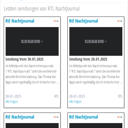
Letzten sendungen von RTL Nachtjournal
Rtl Nachtjournal
Rtl Nachtjournal
Sendung Vom 30.01.2025
Sendung Vom 28.01.2025
Im Mittelpunkt des Nachrichtenjournals
Im Mittelpunkt des Nachrichtenjournals
\"RTL Nachtjournal\" steht die vertiefende
\"RTL Nachtjournal\" steht die vertiefende
aktuelle Berichterstattung. Das Thema des
aktuelle Berichterstattung. Das Thema des
Tages wird regelmäßig durch kritische Inte ...
Tages wird regelmäßig durch kritische Inte ...
30-01-2025
RTL
28-01-2025
RTL
Alle Folgen
Alle Folgen
Rtl Nachtjournal
Rtl Nachtjournal