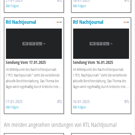
21-01-2025
RTL
18-01-2025
RTL
Alle Folgen
Alle Folgen
Rtl Nachtjournal
Rtl Nachtjournal
Sendung Vom 17.01.2025
Sendung Vom 16.01.2025
Im Mittelpunkt des Nachrichtenjournals
Im Mittelpunkt des Nachrichtenjournals
\"RTL Nachtjournal\" steht die vertiefende
\"RTL Nachtjournal\" steht die vertiefende
aktuelle Berichterstattung. Das Thema des
aktuelle Berichterstattung. Das Thema des
Tages wird regelmäßig durch kritische Inte ...
Tages wird regelmäßig durch kritische Inte ...
17-01-2025
RTL
16-01-2025
RTL
Alle Folgen
Alle Folgen
Am meisten angesehen sendungen von RTL Nachtjournal