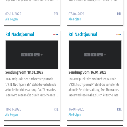
02-11-2022
RTL
07-04-2021
RTL
Alle Folgen
Alle Folgen
Rtl Nachtjournal
Rtl Nachtjournal
Sendung Vom 18.01.2025
Sendung Vom 16.01.2025
Im Mittelpunkt des Nachrichtenjournals
Im Mittelpunkt des Nachrichtenjournals
\"RTL Nachtjournal\" steht die vertiefende
\"RTL Nachtjournal\" steht die vertiefende
aktuelle Berichterstattung. Das Thema des
aktuelle Berichterstattung. Das Thema des
Tages wird regelmäßig durch kritische Inte ...
Tages wird regelmäßig durch kritische Inte ...
18-01-2025
RTL
16-01-2025
RTL
Alle Folgen
Alle Folgen