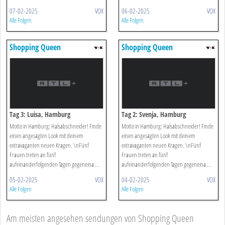
07-02-2025
VOX
06-02-2025
VOX
Alle Folgen
Alle Folgen
Shopping Queen
Shopping Queen
Tag 3: Luisa, Hamburg
Tag 2: Svenja, Hamburg
Motto in Hamburg: Halsabschneider! Finde
Motto in Hamburg: Halsabschneider! Finde
einen angesagten Look mit deinem
einen angesagten Look mit deinem
extravaganten neuen Kragen. \nFünf
extravaganten neuen Kragen. \nFünf
Frauen treten an fünf
Frauen treten an fünf
aufeinanderfolgenden Tagen gegeneina ...
aufeinanderfolgenden Tagen gegeneina ...
05-02-2025
VOX
04-02-2025
VOX
Alle Folgen
Alle Folgen
Am meisten angesehen sendungen von Shopping Queen