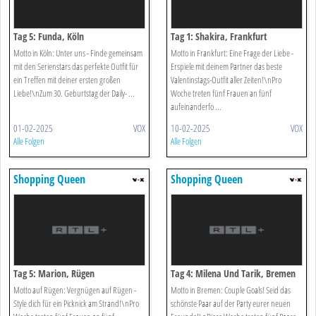
Tag 5: Funda, Köln
Tag 1: Shakira, Frankfurt
Motto in Köln: Unter uns - Finde gemeinsam
Motto in Frankfurt: Eine Frage der Liebe -
mit den Serienstars das perfekte Outfit für
Erspiele mit deinem Partner das beste
ein Treffen mit deiner ersten großen
Valentinstags-Outfit aller Zeiten!\nPro
Liebe!\nZum 30. Geburtstag der Daily- ...
Woche treten fünf Frauen an fünf
aufeinanderfo ...
01-02-2025
VOX
10-02-2025
VOX
Alle Folgen
Alle Folgen
Shopping Queen
Shopping Queen
Tag 5: Marion, Rügen
Tag 4: Milena Und Tarik, Bremen
Motto auf Rügen: Vergnügen auf Rügen -
Motto in Bremen: Couple Goals! Seid das
Style dich für ein Picknick am Strand!\nPro
schönste Paar auf der Party eurer neuen