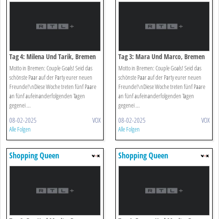
Tag 4: Milena Und Tarik, Bremen
Tag 3: Mara Und Marco, Bremen
Motto in Bremen: Couple Goals! Seid das
Motto in Bremen: Couple Goals! Seid das
schönste Paar auf der Party eurer neuen
schönste Paar auf der Party eurer neuen
Freunde!\nDiese Woche treten fünf Paare
Freunde!\nDiese Woche treten fünf Paare
an fünf aufeinanderfolgenden Tagen
an fünf aufeinanderfolgenden Tagen
gegenei ...
gegenei ...
08-02-2025
VOX
08-02-2025
VOX
Alle Folgen
Alle Folgen
Shopping Queen
Shopping Queen