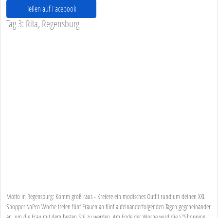
Teilen auf Facebook
Tag 3: Rita, Regensburg
Motto in Regensburg: Komm groß raus - Kreiere ein modisches Outfit rund um deinen XXL
Shopper!\nPro Woche treten fünf Frauen an fünf aufeinanderfolgenden Tagen gegeneinander
an, um die Frau mit dem besten Stil zu werden. Am Ende der Woche wird die \"Shopping