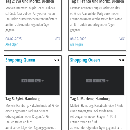
Tag 2: Eva Und Moritz, Bremen
Tag 1: Franca Und Moritz, Bremen
Motto in Bremen: Couple Goals! Seid das
Motto in Bremen: Couple Goals! Seid das
schönste Paar auf der Party eurer neuen
schönste Paar auf der Party eurer neuen
Freunde!\nDiese Woche treten fünf Paare
Freunde!\nDiese Woche treten fünf Paare
an fünf aufeinanderfolgenden Tagen
an fünf aufeinanderfolgenden Tagen
gegenei ...
gegenei ...
08-02-2025
VOX
08-02-2025
VOX
Alle Folgen
Alle Folgen
Shopping Queen
Shopping Queen
Tag 5: Sylvi, Hamburg
Tag 4: Marlene, Hamburg
Motto in Hamburg: Halsabschneider! Finde
Motto in Hamburg: Halsabschneider! Finde
einen angesagten Look mit deinem
einen angesagten Look mit deinem
extravaganten neuen Kragen. \nFünf
extravaganten neuen Kragen. \nFünf
Frauen treten an fünf
Frauen treten an fünf
aufeinanderfolgenden Tagen gegeneina ...
aufeinanderfolgenden Tagen gegeneina ...