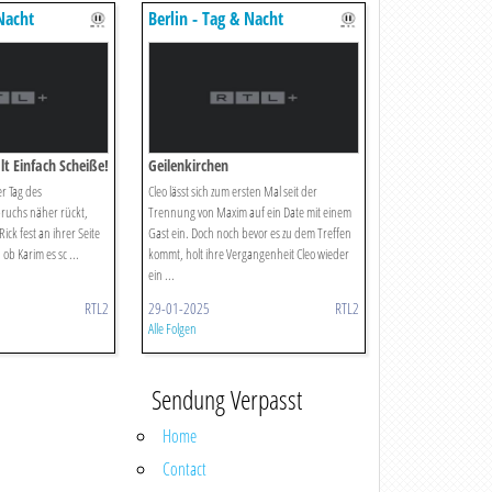
 Nacht
Berlin - Tag & Nacht
t Einfach Scheiße!
Geilenkirchen
er Tag des
Cleo lässt sich zum ersten Mal seit der
ruchs näher rückt,
Trennung von Maxim auf ein Date mit einem
Rick fest an ihrer Seite
Gast ein. Doch noch bevor es zu dem Treffen
, ob Karim es sc ...
kommt, holt ihre Vergangenheit Cleo wieder
ein ...
RTL2
29-01-2025
RTL2
Alle Folgen
Sendung Verpasst
Home
Contact