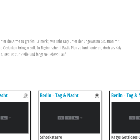
unter die Arme zu greifen. Er merkt, wie sehr Katy unter der ungewissen Situation mit
ere Gedanken bringen soll. Zu Beginn scheint Bastis Plan zu funktionieren, doch als Katy
 Basti ist zur Stelle und fängt sie liebevoll auf.
acht
Berlin - Tag & Nacht
Berlin - Tag &
Schockstarre
Katys Gottloses 