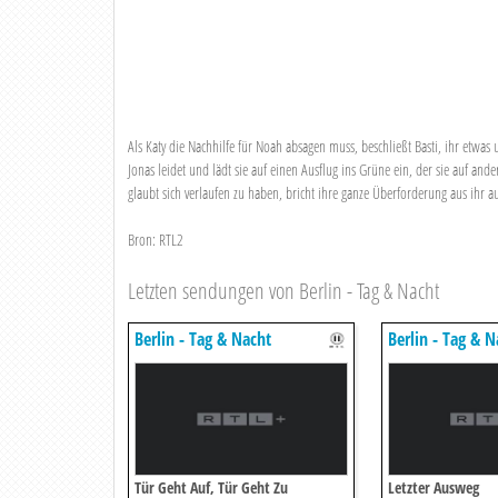
Als Katy die Nachhilfe für Noah absagen muss, beschließt Basti, ihr etwas 
Jonas leidet und lädt sie auf einen Ausflug ins Grüne ein, der sie auf and
glaubt sich verlaufen zu haben, bricht ihre ganze Überforderung aus ihr aus.
Bron: RTL2
Letzten sendungen von Berlin - Tag & Nacht
Berlin - Tag & Nacht
Berlin - Tag & N
Tür Geht Auf, Tür Geht Zu
Letzter Ausweg