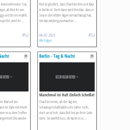
en bevorstehenden Trip,
Rick ist glücklich, dass Charli bei ihm und Katy
pt, als Rick ihr von
in Berlin ist. Doch dann wird ihm klar, dass er
ggy und Bruno erzählt.
Sina in den letzten Tagen vernachlässigt hat.
spricht, wird ihr ...
Um das wiedergutzumachen ...
RTL2
04-02-2025
RTL2
Alle Folgen
 Nacht
Berlin - Tag & Nacht
Manchmal Ist Halt Einfach Scheiße!
ten Mal seit der
Charli ist nervös, als der Tag des
uf ein Date mit einem
Schwangerschaftsabbruchs näher rückt,
evor es zu dem Treffen
doch sie ist froh, dass Rick fest an ihrer Seite
angenheit Cleo wieder
steht. Sie zweifelt kurz, ob Karim es sc ...