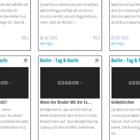
terclass will Mike mit
Joe wirft Bruno wütend aus dem Ferienhaus,
Katy freut sich auf d
Infos über ihr
während Peggy und Katy sich versöhnen.
doch ihre Stimmung kip
 um den Amelie-Frust
Zurück in der WG, versucht Peggy mit Joe zu
dem Kuss zwischen Pe
igen ihn. Doch M ...
reden, doch der flüchtet i ...
Als sie Bruno darauf an
RTL2
06-02-2025
RTL2
05-02-2025
Alle Folgen
Alle Folgen
acht
Berlin - Tag & Nacht
Berlin - Tag &
cht?
Wenn Der Bruder Mit Der Ex...
Geilenkirchen
t, seinen
Als Milla erkennt, dass sie nicht mehr an
Cleo lässt sich zum ers
ssen. Aus diesem
Amelie herankommt, lässt sie ihren Frust im
Trennung von Maxim a
und Amelie eine wilde
Boxclub freien Lauf. Doch diesmal bringt das
Gast ein. Doch noch b
chmidti seinen Frust
Training nicht den erhofften Seelenfriede ...
kommt, holt ihre Verg
ein ...