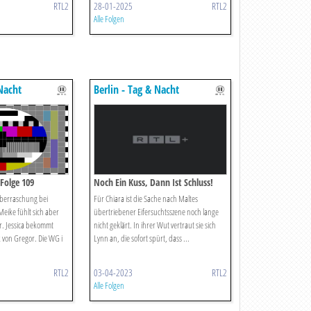
RTL2
28-01-2025
RTL2
Alle Folgen
 Nacht
Berlin - Tag & Nacht
Folge 109
Noch Ein Kuss, Dann Ist Schluss!
Überraschung bei
Für Chiara ist die Sache nach Maltes
eike fühlt sich aber
übertriebener Eifersuchtsszene noch lange
. Jessica bekommt
nicht geklärt. In ihrer Wut vertraut sie sich
von Gregor. Die WG i
Lynn an, die sofort spürt, dass ...
RTL2
03-04-2023
RTL2
Alle Folgen