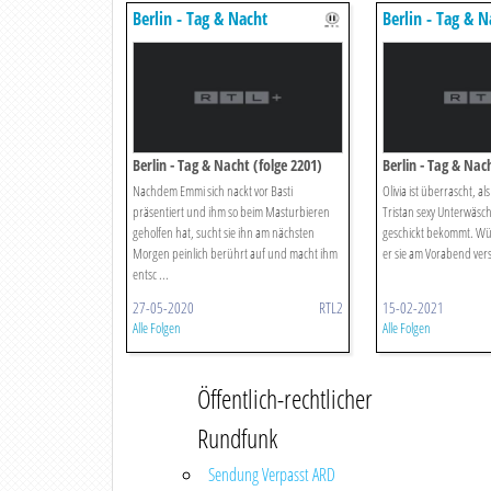
Berlin - Tag & Nacht
Berlin - Tag & N
Berlin - Tag & Nacht (folge 2201)
Berlin - Tag & Nac
Nachdem Emmi sich nackt vor Basti
Olivia ist überrascht, a
präsentiert und ihm so beim Masturbieren
Tristan sexy Unterwäs
geholfen hat, sucht sie ihn am nächsten
geschickt bekommt. Wü
Morgen peinlich berührt auf und macht ihm
er sie am Vorabend verse
entsc ...
27-05-2020
RTL2
15-02-2021
Alle Folgen
Alle Folgen
Öffentlich-rechtlicher
Rundfunk
Sendung Verpasst ARD