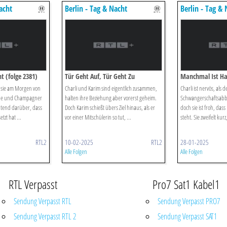
acht
Berlin - Tag & Nacht
Berlin - Tag &
ht (folge 2381)
Tür Geht Auf, Tür Geht Zu
Manchmal Ist Hal
ls sie am Morgen von
Charli und Karim sind eigentlich zusammen,
Charli ist nervös, als d
che und Champagner
halten ihre Beziehung aber vorerst geheim.
Schwangerschaftsabb
tend darüber, dass
Doch Karim schießt übers Ziel hinaus, als er
doch sie ist froh, dass 
tzt hat ...
vor einer Mitschülerin so tut, ...
steht. Sie zweifelt kurz
RTL2
10-02-2025
RTL2
28-01-2025
Alle Folgen
Alle Folgen
RTL Verpasst
Pro7 Sat1 Kabel1
Sendung Verpasst RTL
Sendung Verpasst PRO7
Sendung Verpasst RTL 2
Sendung Verpasst SAT1