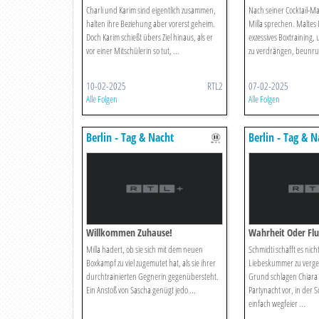
Charli und Karim sind eigentlich zusammen,
Nach seiner Cocktail-Mas
halten ihre Beziehung aber vorerst geheim.
Milla sprechen. Maltes 
Doch Karim schießt übers Ziel hinaus, als er
exzessives Boxtraining,
vor einer Mitschülerin so tut, ...
zu verdrängen, beunruh
10-02-2025
RTL2
07-02-2025
Alle Folgen
Alle Folgen
Berlin - Tag & Nacht
Berlin - Tag & N
Willkommen Zuhause!
Wahrheit Oder Flu
Milla hadert, ob sie sich mit dem neuen
Schmidti schafft es nich
Boxkampf zu viel zugemutet hat, als sie ihrer
Liebeskummer zu verge
durchtrainierten Gegnerin gegenübersteht.
Grund schlagen Chiara 
Ein Anstoß von Sascha genügt jedo ...
Partynacht vor, in der S
einfach wegfeier ...