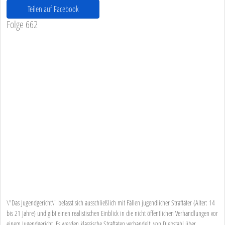
Teilen auf Facebook
Folge 662
\"Das Jugendgericht\" befasst sich ausschließlich mit Fällen jugendlicher Straftäter (Alter: 14
bis 21 Jahre) und gibt einen realistischen Einblick in die nicht öffentlichen Verhandlungen vor
einem Jugendgericht. Es werden klassische Straftaten verhandelt: von Diebstahl über