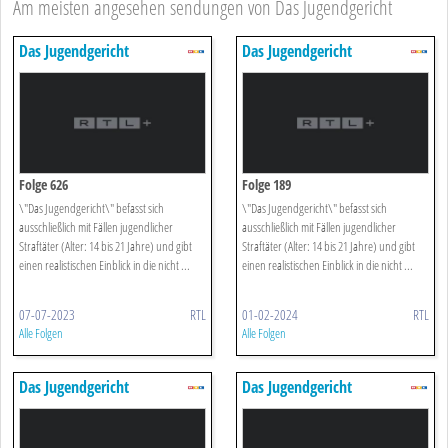
Am meisten angesehen sendungen von Das Jugendgericht
Das Jugendgericht
Das Jugendgericht
Folge 626
Folge 189
\"Das Jugendgericht\" befasst sich
\"Das Jugendgericht\" befasst sich
ausschließlich mit Fällen jugendlicher
ausschließlich mit Fällen jugendlicher
Straftäter (Alter: 14 bis 21 Jahre) und gibt
Straftäter (Alter: 14 bis 21 Jahre) und gibt
einen realistischen Einblick in die nicht ...
einen realistischen Einblick in die nicht ...
07-07-2023
RTL
01-02-2024
RTL
Alle Folgen
Alle Folgen
Das Jugendgericht
Das Jugendgericht