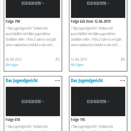
Folge 790
Folge 626 Vom 12.06.2019
\"Das Jugendgericht\" befasst sich
\"Das Jugendgericht\" befasst sich
ausschließlich mit Fällen jugendlicher
ausschließlich mit Fällen jugendlicher
Straftäter (Alter: 14 bis 21 Jahre) und gibt
Straftäter (Alter: 14 bis 21 Jahre) und gibt
einen realistischen Einblick in die nicht ...
einen realistischen Einblick in die nicht ...
06-09-2022
RTL
12-06-2019
RTL
Alle Folgen
Alle Folgen
Das Jugendgericht
Das Jugendgericht
Folge 078
Folge 195
\"Das Jugendgericht\" befasst sich
\"Das Jugendgericht\" befasst sich