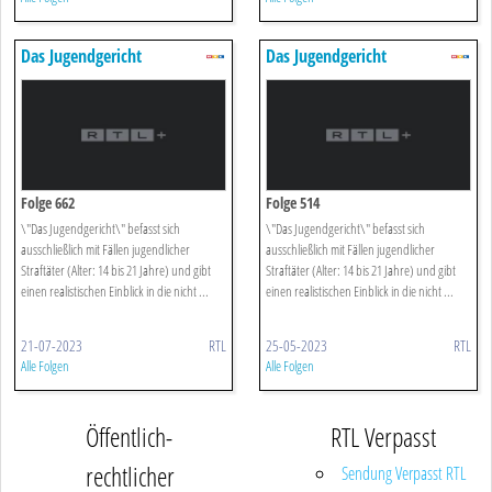
Das Jugendgericht
Das Jugendgericht
Folge 662
Folge 514
\"Das Jugendgericht\" befasst sich
\"Das Jugendgericht\" befasst sich
ausschließlich mit Fällen jugendlicher
ausschließlich mit Fällen jugendlicher
Straftäter (Alter: 14 bis 21 Jahre) und gibt
Straftäter (Alter: 14 bis 21 Jahre) und gibt
einen realistischen Einblick in die nicht ...
einen realistischen Einblick in die nicht ...
21-07-2023
RTL
25-05-2023
RTL
Alle Folgen
Alle Folgen
Öffentlich-
RTL Verpasst
rechtlicher
Sendung Verpasst RTL