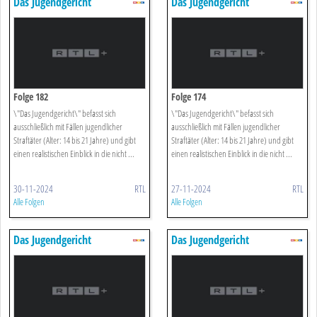
Das Jugendgericht
Das Jugendgericht
Folge 182
Folge 174
\"Das Jugendgericht\" befasst sich
\"Das Jugendgericht\" befasst sich
ausschließlich mit Fällen jugendlicher
ausschließlich mit Fällen jugendlicher
Straftäter (Alter: 14 bis 21 Jahre) und gibt
Straftäter (Alter: 14 bis 21 Jahre) und gibt
einen realistischen Einblick in die nicht ...
einen realistischen Einblick in die nicht ...
30-11-2024
RTL
27-11-2024
RTL
Alle Folgen
Alle Folgen
Das Jugendgericht
Das Jugendgericht