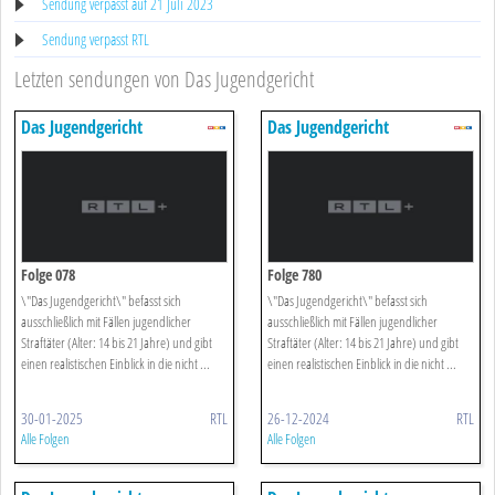
Sendung verpasst auf 21 Juli 2023
Sendung verpasst RTL
Letzten sendungen von Das Jugendgericht
Das Jugendgericht
Das Jugendgericht
Folge 078
Folge 780
\"Das Jugendgericht\" befasst sich
\"Das Jugendgericht\" befasst sich
ausschließlich mit Fällen jugendlicher
ausschließlich mit Fällen jugendlicher
Straftäter (Alter: 14 bis 21 Jahre) und gibt
Straftäter (Alter: 14 bis 21 Jahre) und gibt
einen realistischen Einblick in die nicht ...
einen realistischen Einblick in die nicht ...
30-01-2025
RTL
26-12-2024
RTL
Alle Folgen
Alle Folgen