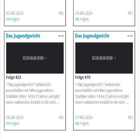
02-09-2024
RTL
29-08-2024
RTL
Alle Folgen
Alle Folgen
Das Jugendgericht
Das Jugendgericht
Folge 822
Folge 819
\"Das Jugendgericht\" befasst sich
\"Das Jugendgericht\" befasst sich
ausschließlich mit Fällen jugendlicher
ausschließlich mit Fällen jugendlicher
Straftäter (Alter: 14 bis 21 Jahre) und gibt
Straftäter (Alter: 14 bis 21 Jahre) und gibt
einen realistischen Einblick in die nicht ...
einen realistischen Einblick in die nicht ...
28-08-2024
RTL
27-08-2024
RTL
Alle Folgen
Alle Folgen