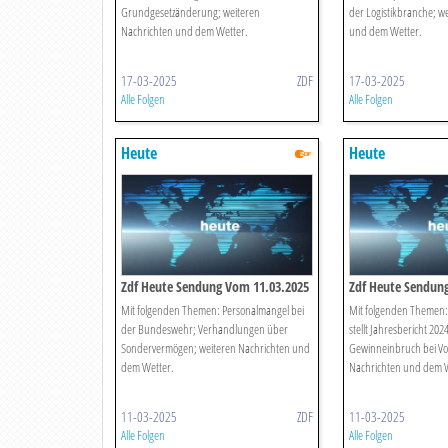
Grundgesetzänderung; weiteren
der Logistikbranche; w
Nachrichten und dem Wetter.
und dem Wetter.
17-03-2025
ZDF
17-03-2025
Alle Folgen
Alle Folgen
Heute
Heute
Zdf Heute Sendung Vom 11.03.2025
Zdf Heute Sendun
Mit folgenden Themen: Personalmangel bei
Mit folgenden Themen:
der Bundeswehr; Verhandlungen über
stellt Jahresbericht 2024
Sondervermögen; weiteren Nachrichten und
Gewinneinbruch bei Vo
dem Wetter.
Nachrichten und dem W
11-03-2025
ZDF
11-03-2025
Alle Folgen
Alle Folgen