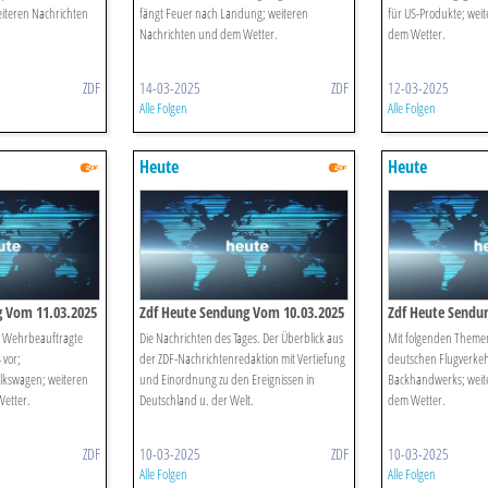
eiteren Nachrichten
fängt Feuer nach Landung; weiteren
für US-Produkte; wei
Nachrichten und dem Wetter.
dem Wetter.
ZDF
14-03-2025
ZDF
12-03-2025
Alle Folgen
Alle Folgen
Heute
Heute
g Vom 11.03.2025
Zdf Heute Sendung Vom 10.03.2025
Zdf Heute Sendu
 Wehrbeauftragte
Die Nachrichten des Tages. Der Überblick aus
Mit folgenden Themen
 vor;
der ZDF-Nachrichtenredaktion mit Vertiefung
deutschen Flugverkeh
lkswagen; weiteren
und Einordnung zu den Ereignissen in
Backhandwerks; weit
etter.
Deutschland u. der Welt.
dem Wetter.
ZDF
10-03-2025
ZDF
10-03-2025
Alle Folgen
Alle Folgen