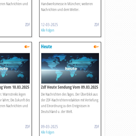
teren Nachrichten und
Handwerksmesse in München; weiteren
Nachrichten und dem Wetter.
ZDF
12-03-2025
ZDF
Alle Folgen
Heute
ng Vom 10.03.2025
Zdf Heute Sendung Vom 09.03.2025
: Warnstreiks legen
Die Nachrichten des Tages. Der Überblick aus
r lahm; Die Zukunft des
der ZDF-Nachrichtenredaktion mit Vertiefung
eren Nachrichten und
und Einordnung zu den Ereignissen in
Deutschland u. der Welt.
ZDF
09-03-2025
ZDF
Alle Folgen