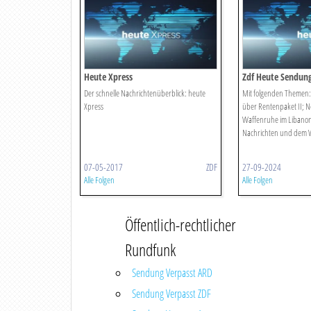
Heute Xpress
Zdf Heute Sendun
Der schnelle Nachrichtenüberblick: heute
Mit folgenden Themen:
Xpress
über Rentenpaket II; N
Waffenruhe im Libanon
Nachrichten und dem W
07-05-2017
ZDF
27-09-2024
Alle Folgen
Alle Folgen
Öffentlich-rechtlicher
Rundfunk
Sendung Verpasst ARD
Sendung Verpasst ZDF