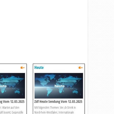
Heute
ng Vom 12.03.2025
Zdf Heute Sendung Vom 12.03.2025
n: Warten auf den
Mit folgenden Themen: Ver.di-Streik in
äft boomt; Gegenzölle
Nordrhein-Westfalen; Internationale