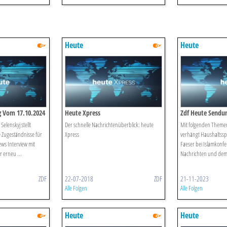
Heute
Heute
g Vom 17.10.2024
Heute Xpress
Zdf Heute Sendu
elenskyj stellt
Der schnelle Nachrichtenüberblick: heute
Mit folgenden Themen
e Zugeständnisse für
Xpress
verhängt Haushaltssp
ws Interview mit
Faeser bei Islamkonfe
r erneu ...
Nachrichten und dem
ZDF
22-07-2018
ZDF
21-11-2023
Alle Folgen
Alle Folgen
Heute
Heute