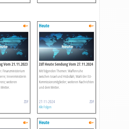
Heute
ng Vom 21.11.2023
Zdf Heute Sendung Vom 27.11.2024
: Finanzministerium
Mit folgenden Themen: Waffenruhe
erre; Innenministerin
zwischen Israel und Hisbollah; Wahl der EU-
renz; weiteren
Kommissionsmitglieder; weiteren Nachrichten
 Wetter.
und dem Wetter.
ZDF
27-11-2024
ZDF
Alle Folgen
Heute