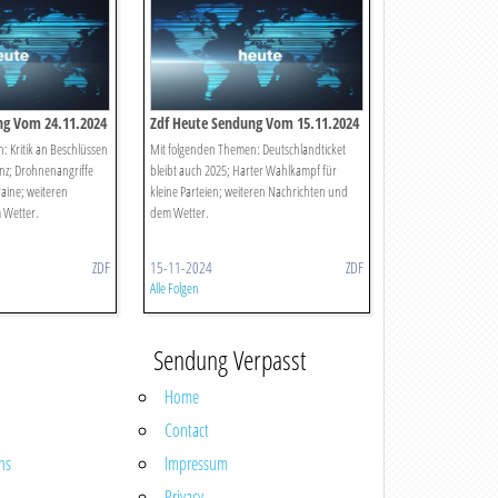
ng Vom 24.11.2024
Zdf Heute Sendung Vom 15.11.2024
: Kritik an Beschlüssen
Mit folgenden Themen: Deutschlandticket
nz; Drohnenangriffe
bleibt auch 2025; Harter Wahlkampf für
aine; weiteren
kleine Parteien; weiteren Nachrichten und
 Wetter.
dem Wetter.
ZDF
15-11-2024
ZDF
Alle Folgen
Sendung Verpasst
Home
Contact
ns
Impressum
Privacy