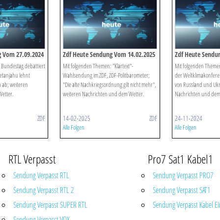
g Vom 27.09.2024
Zdf Heute Sendung Vom 14.02.2025
Zdf Heute Sendu
 Bundestag debattiert
Mit folgenden Themen: "Klartext"-
Mit folgenden Themen
etanjahu lehnt
Wahlsendung im ZDF, ZDF-Politbarometer;
der Weltklimakonfere
 ab; weiteren
"Die alte Nachkriegsordnung gilt nicht mehr",
von Russland und Ukr
etter.
weiteren Nachrichten und dem Wetter.
Nachrichten und dem
ZDF
14-02-2025
ZDF
24-11-2024
Alle Folgen
Alle Folgen
RTL Verpasst
Pro7 Sat1 Kabel1
Sendung Verpasst RTL
Sendung Verpasst PRO7
Sendung Verpasst RTL 2
Sendung Verpasst SAT1
Sendung Verpasst SUPER RTL
Sendung Verpasst Kabel Ei
Sendung Verpasst VOX