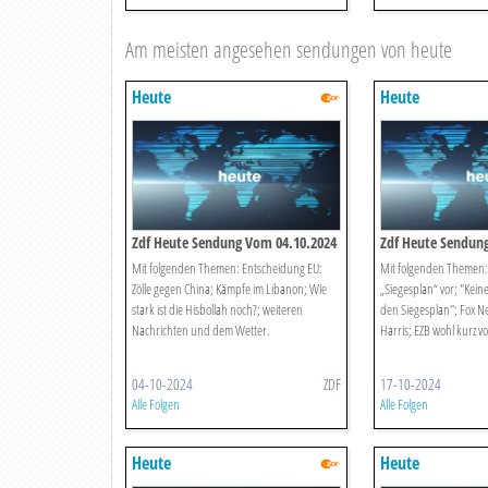
Am meisten angesehen sendungen von heute
Heute
Heute
Zdf Heute Sendung Vom 04.10.2024
Zdf Heute Sendun
Mit folgenden Themen: Entscheidung EU:
Mit folgenden Themen: S
Zölle gegen China; Kämpfe im Libanon; Wie
„Siegesplan“ vor; "Kein
stark ist die Hisbollah noch?; weiteren
den Siegesplan"; Fox Ne
Nachrichten und dem Wetter.
Harris; EZB wohl kurz vo
04-10-2024
ZDF
17-10-2024
Alle Folgen
Alle Folgen
Heute
Heute