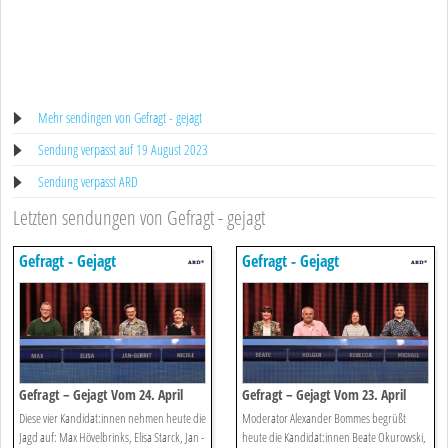
Mehr sendingen von Gefragt - gejagt
Sendung verpasst auf 19 August 2023
Sendung verpasst ARD
Letzten sendungen von Gefragt - gejagt
Gefragt - Gejagt
Gefragt - Gejagt
Gefragt – Gejagt Vom 24. April
Gefragt – Gejagt Vom 23. April
2025
2025
Diese vier Kandidat:innen nehmen heute die
Moderator Alexander Bommes begrüßt
Jagd auf: Max Hövelbrinks, Elisa Starck, Jan -
heute die Kandidat:innen Beate Okurowski,