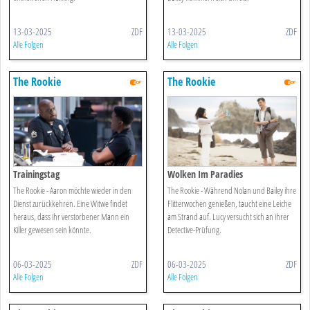
13-03-2025
ZDF
13-03-2025
ZDF
Alle Folgen
Alle Folgen
The Rookie
The Rookie
Trainingstag
Wolken Im Paradies
The Rookie - Aaron möchte wieder in den
The Rookie - Während Nolan und Bailey ihre
Dienst zurückkehren. Eine Witwe findet
Flitterwochen genießen, taucht eine Leiche
heraus, dass ihr verstorbener Mann ein
am Strand auf. Lucy versucht sich an ihrer
Killer gewesen sein könnte.
Detective-Prüfung.
06-03-2025
ZDF
06-03-2025
ZDF
Alle Folgen
Alle Folgen