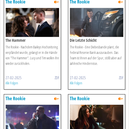
The Rookie
The Rookie
The Hammer
Die Letzte Schicht
The Rookie - Nachdem Baileys Hochzeitsring
The Rookie - Eine Diebesbande plant, die
verpfändet wurde, gelangt er in die Hände
Federal Reserve Bank auszurauben. Das
von "The Hammer". Lucy und Tim wollen ihn
Team ist ihnen auf der Spur, stößt aber auf
wieder zurückholen.
zahlreiche Hindernisse.
27-02-2025
ZDF
27-02-2025
ZDF
Alle Folgen
Alle Folgen
The Rookie
The Rookie