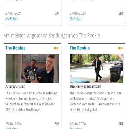
27-06-2024
ZDF
27-06-2024
ZDF
Alle Folgen
Alle Folgen
Am meisten angesehen sendungen von The Rookie
The Rookie
The Rookie
Alte Wunden
Die Henkersmahlzeit
The Rookie - Durch eine Bargeldeinzahlung
The Rookie - Serienmörderin Rosalind Dyer
werden Nolan und Juarez auf ein altes
will Rache und hat dafür ein perfides
Verbrechen aufmerksam. Ein Kollege der
Vorgehen vorbereitet. Bailey Nune wird in
DEA hilft bei den Ermittlungen.
einen Hinterhalt gelockt.
25-04-2024
ZDF
18-04-2024
ZDF