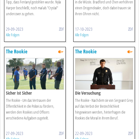
Tipp, dass Fentanyl gestohlen wurde. Nyla
in die Wüste. Bradford und Chen verhöhren
Harper beschließt, noch mal als "Crystal"
einen Drogendealer, doch dabei trauen sie
undercover zu gehen.
ihren Ohren nicht.
29-09-2023
ZDF
17-10-2023
ZDF
Alle Folgen
Alle Folgen
The Rookie
The Rookie
Sicher Ist Sicher
Die Versuchung
The Rookie - Um das Vertrauen der
The Rookie - Nachdem sie von Sergeant Grey
Öffentlichkeit in die Polizei zu fördern,
auf das Verbot der Bestechlichkeit
werden den Rookies und Officers
hingewiesen werden, hinterfragen die
verschiedene Aufgaben zugeteilt.
Rookies die Moral in ihrem Beruf.
27-09-2023
ZDF
22-09-2023
ZDF