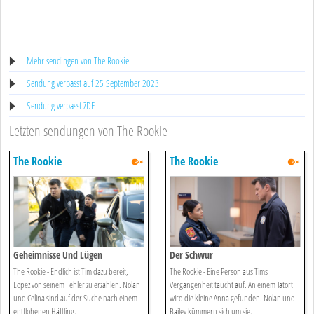
Mehr sendingen von The Rookie
Sendung verpasst auf 25 September 2023
Sendung verpasst ZDF
Letzten sendungen von The Rookie
The Rookie
The Rookie
Geheimnisse Und Lügen
Der Schwur
The Rookie - Endlich ist Tim dazu bereit,
The Rookie - Eine Person aus Tims
Lopez von seinem Fehler zu erzählen. Nolan
Vergangenheit taucht auf. An einem Tatort
und Celina sind auf der Suche nach einem
wird die kleine Anna gefunden. Nolan und
entflohenen Häftling.
Bailey kümmern sich um sie.