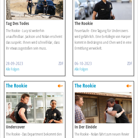
Tag Des Todes
The Rookie
The Rookie - Lucy ist weiterhin
Feuertaufe - Eine Tagung für Undercovers
unauffindbar. Jackson und Nolan erscheint
wird gefährlich. Eine Ex-Kollegin von Harper
das suspekt. Ihnen wird schnell klar, dass
kommt in Bedrängnis und Chen wird in eine
ihr etwas zugestoßen sein muss.
Ermittlung verwickelt.
28-09-2023
ZDF
06-10-2023
ZDF
Alle Folgen
Alle Folgen
The Rookie
The Rookie
Undercover
In Der Einöde
The Rookie - Das Department bekommt den
The Rookie - Nolan fährt zum neuen Revier