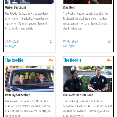
Unter Beschuss
Das Bein
The Rookie - Celina und Aaron werden in
The Rookie - Angea Lopez ist eigentlich im
einen Hinterhalt gelockt. Sie werden von
Mutterschutz, doch sie arbeitet trotzdem
maskierten Männern angegriffen und
weiter. Aaron Thorson unterstützt sie bei
Aaron wird schwer verletzt.
den Ermittlungen.
04-07-2024
ZDF
04-07-2024
ZDF
Alle Folgen
Alle Folgen
The Rookie
The Rookie
Rein Hypothetisch
Die Welt Hat Ein Loch
The Rookie - Die Ex-Frau von Officer Tim
The Rookie - Juarez rollt den Fall ihrer
Bradford steht plötzlich vor seiner Tür. Sie
Schwester Blanca neu auf. Dafür setzt sie auf
braucht Hilfe bei einem Vermisstenfall, der
die Hilfe der Kollegen. Gleichzeitig wird ein
ihr nahe geht.
Mädchen vermisst.