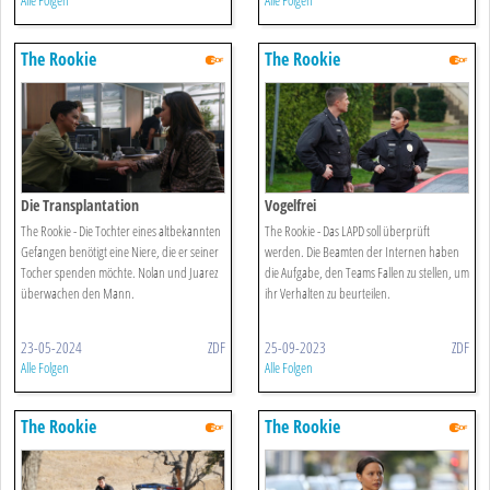
Alle Folgen
Alle Folgen
The Rookie
The Rookie
Die Transplantation
Vogelfrei
The Rookie - Die Tochter eines altbekannten
The Rookie - Das LAPD soll überprüft
Gefangen benötigt eine Niere, die er seiner
werden. Die Beamten der Internen haben
Tocher spenden möchte. Nolan und Juarez
die Aufgabe, den Teams Fallen zu stellen, um
überwachen den Mann.
ihr Verhalten zu beurteilen.
23-05-2024
ZDF
25-09-2023
ZDF
Alle Folgen
Alle Folgen
The Rookie
The Rookie