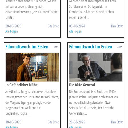
Kindern nichts mehr zu tun haben, weil sie
während einer Theaterprobe mit ihren
mit seiner Lebensführung nicht
Schülern einen Schlaganfall. Im
einverstanden waren. Jetzt alarmiert Tochter
Krankenhaus können Ärzte ihr Leben
Linda ...
retten, aber d ...
28-05-2025
Das Erste
09-10-2024
Das Erste
Alle Folgen
Alle Folgen
Filmmittwoch Im Ersten
Filmmittwoch Im Ersten
In Gefährlicher Nähe
Die Akte General
Anwältin Lea Jung hat einen viel beachteten
Die Bundesrepublik ist Ende der 1950er
Prozess gewonnen. Ihr Mandant Nick Storm,
Jahre in Politik und Justiz noch immer von
der Vergewaltigung angeklagt, wurde
nur oberflächlich geläuterten Nazi-
freigesprochen, weil Lena die
Seilschaften durchsetzt, Der hessische
Unglaubwürdigke ...
Generalstaa ...
18-06-2025
Das Erste
20-08-2025
Das Erste
Alle Folgen
Alle Folgen