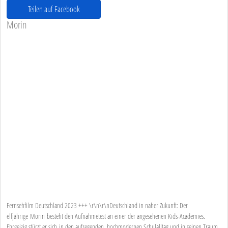
Teilen auf Facebook
Morin
Fernsehfilm Deutschland 2023 +++ \r\n\r\nDeutschland in naher Zukunft: Der
elfjährige Morin besteht den Aufnahmetest an einer der angesehenen Kids-Academies.
Ehrgeizig stürzt er sich in den aufregenden, hochmodernen Schulalltag und in seinen Traum