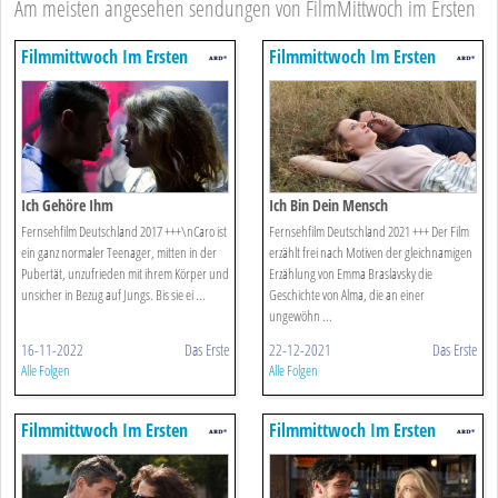
Am meisten angesehen sendungen von FilmMittwoch im Ersten
Filmmittwoch Im Ersten
Filmmittwoch Im Ersten
Ich Gehöre Ihm
Ich Bin Dein Mensch
Fernsehfilm Deutschland 2017 +++\nCaro ist
Fernsehfilm Deutschland 2021 +++ Der Film
ein ganz normaler Teenager, mitten in der
erzählt frei nach Motiven der gleichnamigen
Pubertät, unzufrieden mit ihrem Körper und
Erzählung von Emma Braslavsky die
unsicher in Bezug auf Jungs. Bis sie ei ...
Geschichte von Alma, die an einer
ungewöhn ...
16-11-2022
Das Erste
22-12-2021
Das Erste
Alle Folgen
Alle Folgen
Filmmittwoch Im Ersten
Filmmittwoch Im Ersten