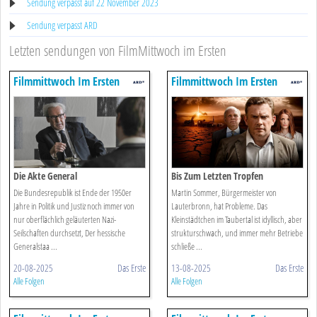
Sendung verpasst auf 22 November 2023
Sendung verpasst ARD
Letzten sendungen von FilmMittwoch im Ersten
Filmmittwoch Im Ersten
Filmmittwoch Im Ersten
Die Akte General
Bis Zum Letzten Tropfen
Die Bundesrepublik ist Ende der 1950er
Martin Sommer, Bürgermeister von
Jahre in Politik und Justiz noch immer von
Lauterbronn, hat Probleme. Das
nur oberflächlich geläuterten Nazi-
Kleinstädtchen im Taubertal ist idyllisch, aber
Seilschaften durchsetzt, Der hessische
strukturschwach, und immer mehr Betriebe
Generalstaa ...
schließe ...
20-08-2025
Das Erste
13-08-2025
Das Erste
Alle Folgen
Alle Folgen