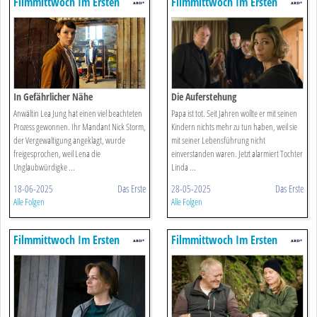
Filmmittwoch Im Ersten
Filmmittwoch Im Ersten
In Gefährlicher Nähe
Die Auferstehung
Anwältin Lea Jung hat einen viel beachteten
Papa ist tot. Seit Jahren wollte er mit seinen
Prozess gewonnen. Ihr Mandant Nick Storm,
Kindern nichts mehr zu tun haben, weil sie
der Vergewaltigung angeklagt, wurde
mit seiner Lebensführung nicht
freigesprochen, weil Lena die
einverstanden waren. Jetzt alarmiert Tochter
Unglaubwürdigke ...
Linda ...
18-06-2025
Das Erste
28-05-2025
Das Erste
Alle Folgen
Alle Folgen
Filmmittwoch Im Ersten
Filmmittwoch Im Ersten