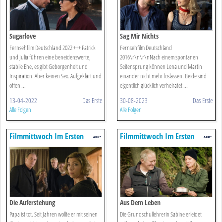
Sugarlove
Sag Mir Nichts
Fernsehfilm Deutschland 2022 +++ Patrick
Fernsehfilm Deutschland
und Julia führen eine beneidenswerte,
2016\r\n\r\nNach einem spontanen
stabile Ehe, es gibt Geborgenheit und
Seitensprung können Lena und Martin
Inspiration. Aber keinen Sex. Aufgeklärt und
einander nicht mehr loslassen. Beide sind
offen ...
eigentlich glücklich verheiratet ...
13-04-2022
Das Erste
30-08-2023
Das Erste
Alle Folgen
Alle Folgen
Filmmittwoch Im Ersten
Filmmittwoch Im Ersten
Die Auferstehung
Aus Dem Leben
Papa ist tot. Seit Jahren wollte er mit seinen
Die Grundschullehrerin Sabine erleidet