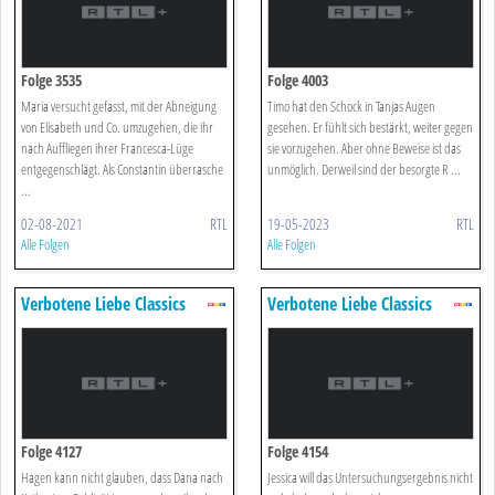
Folge 3535
Folge 4003
Maria versucht gefasst, mit der Abneigung
Timo hat den Schock in Tanjas Augen
von Elisabeth und Co. umzugehen, die ihr
gesehen. Er fühlt sich bestärkt, weiter gegen
nach Auffliegen ihrer Francesca-Lüge
sie vorzugehen. Aber ohne Beweise ist das
entgegenschlägt. Als Constantin überrasche
unmöglich. Derweil sind der besorgte R ...
...
02-08-2021
RTL
19-05-2023
RTL
Alle Folgen
Alle Folgen
Verbotene Liebe Classics
Verbotene Liebe Classics
Folge 4127
Folge 4154
Hagen kann nicht glauben, dass Dana nach
Jessica will das Untersuchungsergebnis nicht