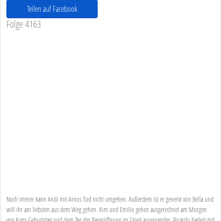
Teilen auf Facebook
Folge 4163
Noch immer kann Andi mit Arnos Tod nicht umgehen. Außerdem ist er genervt von Bella und
will ihr am liebsten aus dem Weg gehen. Kim und Emilio gehen ausgerechnet am Morgen
von Kims Geburtstag und dem Tag der Bareröffnung im Streit auseinander. Ricardo hadert mit