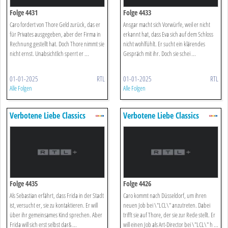
Folge 4431
Folge 4433
Caro fordert von Thore Geld zurück, das er
Ansgar macht sich Vorwürfe, weil er nicht
für Privates ausgegeben, aber der Firma in
erkannt hat, dass Eva sich auf dem Schloss
Rechnung gestellt hat. Doch Thore nimmt sie
nicht wohlfühlt. Er sucht ein klärendes
nicht ernst. Unabsichtlich sperrt er ...
Gespräch mit ihr. Doch sie schei ...
01-01-2025
RTL
01-01-2025
RTL
Alle Folgen
Alle Folgen
Verbotene Liebe Classics
Verbotene Liebe Classics
Folge 4435
Folge 4426
Als Sebastian erfährt, dass Frida in der Stadt
Caro kommt nach Düsseldorf, um ihren
ist, versucht er, sie zu kontaktieren. Er will
neuen Job bei \"LCL\" anzutreten. Dabei
über ihr gemeinsames Kind sprechen. Aber
trifft sie auf Thore, der sie zur Rede stellt. Er
Frida will sich erst selbst dar& ...
will einen Job als Art-Director bei \"LCL\" h ...