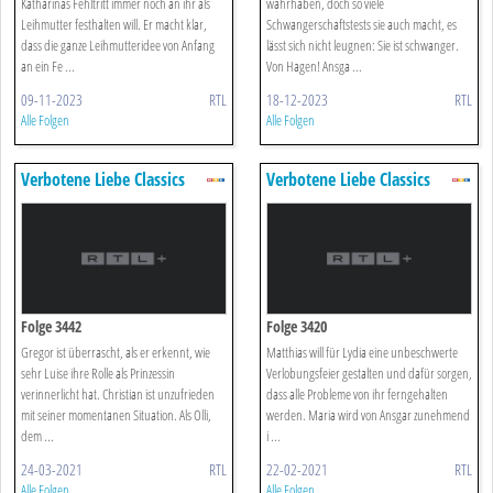
Katharinas Fehltritt immer noch an ihr als
wahrhaben, doch so viele
Leihmutter festhalten will. Er macht klar,
Schwangerschaftstests sie auch macht, es
dass die ganze Leihmutteridee von Anfang
lässt sich nicht leugnen: Sie ist schwanger.
an ein Fe ...
Von Hagen! Ansga ...
09-11-2023
RTL
18-12-2023
RTL
Alle Folgen
Alle Folgen
Verbotene Liebe Classics
Verbotene Liebe Classics
Folge 3442
Folge 3420
Gregor ist überrascht, als er erkennt, wie
Matthias will für Lydia eine unbeschwerte
sehr Luise ihre Rolle als Prinzessin
Verlobungsfeier gestalten und dafür sorgen,
verinnerlicht hat. Christian ist unzufrieden
dass alle Probleme von ihr ferngehalten
mit seiner momentanen Situation. Als Olli,
werden. Maria wird von Ansgar zunehmend
dem ...
i ...
24-03-2021
RTL
22-02-2021
RTL
Alle Folgen
Alle Folgen