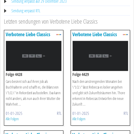
Sendung verpasst auf 29 Dezember 2023
Sendung verpasst RTL
Letzten sendungen von Verbotene Liebe Classics
Verbotene Liebe Classics
Verbotene Liebe Classics
Folge 4428
Folge 4429
Caro besinnt sich auf ihren Job als
Nach den anstrengenden Monaten bei
Buchhalterin und schafft es, die Bilanz von
\"LCL\" lässt Rebecca es locker angehen
\"LCL\" in Rekordzeit aufzustellen. Eva kann
und gibt sich Zukunftsträumen hin. Thore
nicht anders, als nun auch ihrer Mutter die
erkennt in Rebeccas Entwürfen die neue
Wahrheit ...
Zukunft ...
01-01-2025
RTL
01-01-2025
RTL
Alle Folgen
Alle Folgen