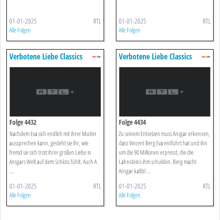
01-01-2025
RTL
01-01-2025
RTL
Alle Folgen
Alle Folgen
Verbotene Liebe Classics
Verbotene Liebe Classics
Folge 4432
Folge 4434
Nachdem Eva sich endlich mit ihrer Mutter
Zu seinem Entsetzen muss Ansgar erkennen,
aussprechen kann, gesteht sie ihr, wie
dass Vincent Berg Eva entführt hat und ihn
fremd sie sich trotz ihrer großen Liebe in
um die 90 Millionen erpresst, die die
Ansgars Welt auf dem Schloss fühlt. Auch A
Lahnsteins ihm schulden. Berg macht
...
Ansgar kaltbl ...
01-01-2025
RTL
01-01-2025
RTL
Alle Folgen
Alle Folgen