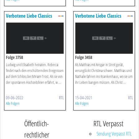
Verbotene Liebe Classics
Verbotene Liebe Classics
Folge 3758
Folge 3458
Ludwig und Elisabeth heiraten. Rebecca
Als Matthias mit Ansgar in Streit gerät,
findet nach den erschütternden Ereignissen
verunglückt Christina schwer. Matthias und
auf dem Schloss bei Miriam Trost. Als sie von
Nathalie fahren ins Krankenhaus, wo sie um
der spontanen Hochzeitsfeier erfährt, w ...
ihr Leben bangen müssen. Als Christ ...
09-06-2022
RTL
15-04-2021
RTL
Alle Folgen
Alle Folgen
Öffentlich-
RTL Verpasst
rechtlicher
Sendung Verpasst RTL