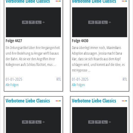
Verbotene Liebe Classics
Verbotene Liebe Classics
Folge 4427
Folge 4430
Ein Zeitungsartikel über ihre Vergangenheit
Dana überlegt immer noch, Maximilians
und ihre Beziehung zu Ansgar wirft Eva aus
Adoption abzusagen. Jessica macht Dana
der Bahn. Als sie vor den Angriffen ihrer
klar, dass sie sich Ricardo aus dem Kopf
Kolleginnen aufs Schloss flüchtet, mus ...
schlagen wird, und kommt auf die Idee, es
mit Hypnose ...
01-01-2025
RTL
01-01-2025
RTL
Alle Folgen
Alle Folgen
Verbotene Liebe Classics
Verbotene Liebe Classics