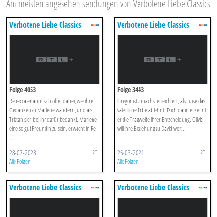
Am meisten angesehen sendungen von Verbotene Liebe Classics
Verbotene Liebe Classics
Verbotene Liebe Classics
Folge 4053
Folge 3443
Rebecca ertappt sich öfter dabei, wie ihre
Gregor ist zunächst erleichtert, als Luise das
Gedanken zu Marlene wandern, und als
väterliche Erbe ablehnt. Doch dann erkennt
Tristan sich bei ihr dafür bedankt, Marlene
er die Tragweite ihrer Entscheidung. Olivia
eine so gut Freundin zu sein, erwacht in Re
will ihre Beziehung zu David weit ...
...
28-07-2023
RTL
25-03-2021
RTL
Alle Folgen
Alle Folgen
Verbotene Liebe Classics
Verbotene Liebe Classics