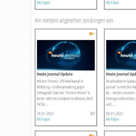
Alle Folgen
Alle Folgen
Am meisten angesehen sendungen von
Heute Journal Update
Heute Journal Up
Mit den Themen: SPD-Wahlkampf in
Die aktualisierte Späta
Wolfsburg - Großveranstaltung gegen
journal" rundet den Na
Umfragetief; Start der "Grünen Woche" in
ab – mit den neuesten 
Berlin - MKS-Virus belastet Großmesse; Wird
Hintergrundberichten,
TikTok ...
und ...
18-01-2025
ZDF
09-01-2025
Alle Folgen
Alle Folgen