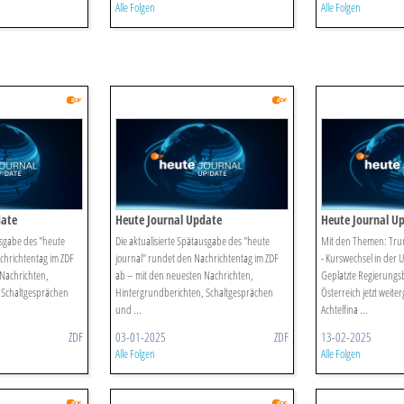
Alle Folgen
Alle Folgen
date
Heute Journal Update
Heute Journal U
usgabe des "heute
Die aktualisierte Spätausgabe des "heute
Mit den Themen: Trum
chrichtentag im ZDF
journal" rundet den Nachrichtentag im ZDF
- Kurswechsel in der Uk
Nachrichten,
ab – mit den neuesten Nachrichten,
Geplatzte Regierungsb
 Schaltgesprächen
Hintergrundberichten, Schaltgesprächen
Österreich jetzt weite
und ...
Achtelfina ...
ZDF
03-01-2025
ZDF
13-02-2025
Alle Folgen
Alle Folgen