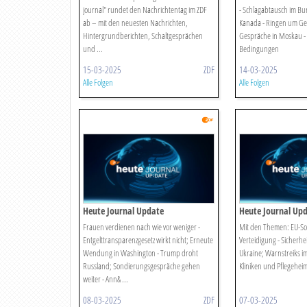
journal" rundet den Nachrichtentag im ZDF
- Schlagabtausch im Bu
ab – mit den neuesten Nachrichten,
Kanada - Ringen um Ges
Hintergrundberichten, Schaltgesprächen
Gespräche in Moskau - P
und ...
Bedingungen
15-03-2025
ZDF
14-03-2025
Alle Folgen
Alle Folgen
Heute Journal Update
Heute Journal Up
Frauen verdienen nach wie vor weniger -
Mit den Themen: EU-Son
Entgelttransparenzgesetz wirkt nicht; Erneute
Verteidigung - Sicherhe
Wendung in Washington - Trump droht
Ukraine; Warnstreiks im 
Russland; Sondierungsgespräche gehen
Kliniken und Pflegeheim
weiter - Ann& ...
08-03-2025
ZDF
07-03-2025