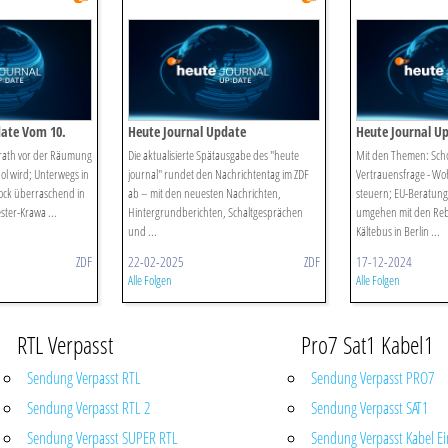
date Vom 10.
Heute Journal Update
Heute Journal U
rath vor der Räumung
Die aktualisierte Spätausgabe des "heute
Mit den Themen: Schol
ol wird; Unterwegs in
journal" rundet den Nachrichtentag im ZDF
Vertrauensfrage - Woh
ock überraschend in
ab – mit den neuesten Nachrichten,
steuern; EU-Beratunge
ster-Krawa ...
Hintergrundberichten, Schaltgesprächen
umgehen mit den Rebe
und ...
Kältebus in Berlin ...
ZDF
22-02-2025
ZDF
17-12-2024
Alle Folgen
Alle Folgen
RTL Verpasst
Pro7 Sat1 Kabel1
Sendung Verpasst RTL
Sendung Verpasst PRO7
Sendung Verpasst RTL 2
Sendung Verpasst SAT1
Sendung Verpasst SUPER RTL
Sendung Verpasst Kabel Ei