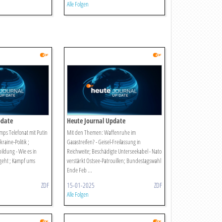
Alle Folgen
pdate
Heute Journal Update
ps Telefonat mit Putin
Mit den Themen: Waffenruhe im
raine-Politik ;
Gazastreifen? - Geisel-Freilassung in
ildung - Wie es in
Reichweite; Beschädigte Unterseekabel - Nato
rgeht ; Kampf ums
verstärkt Ostsee-Patrouillen; Bundestagswahl
Ende Feb ...
ZDF
15-01-2025
ZDF
Alle Folgen