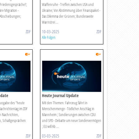
 Friedensgespräche?;
Waffenruhe - Treffen zwischen USA und
äre Migration -
Ukraine; Vor Abstimmung über Finanzpaket -
 Abschiebungen;
Das Dilemma der Grünen; Bundesweite
Warnstrei ...
ZDF
10-03-2025
ZDF
Alle Folgen
pdate
Heute Journal Update
tausgabe des "heute
Mit den Themen: Fahrzeug fährt in
Nachrichtentag im ZDF
Menschenmenge - Tödlicher Anschlag in
n Nachrichten,
Mannheim ; Sondierungen zwischen CDU
, Schaltgesprächen
und SPD - Debatte um neue Sondervermögen
; EU will Ab ...
ZDF
03-03-2025
ZDF