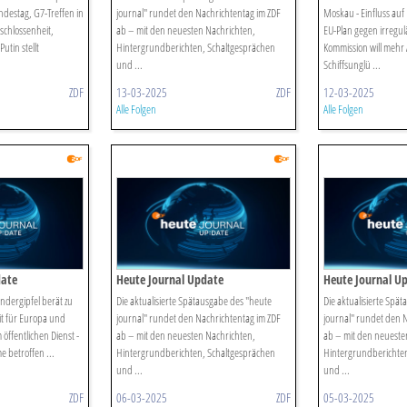
ndestag, G7-Treffen in
journal" rundet den Nachrichtentag im ZDF
Moskau - Einfluss auf
chlossenheit,
ab – mit den neuesten Nachrichten,
EU-Plan gegen irregul
utin stellt
Hintergrundberichten, Schaltgesprächen
Kommission will mehr
und ...
Schiffsunglü ...
ZDF
13-03-2025
ZDF
12-03-2025
Alle Folgen
Alle Folgen
date
Heute Journal Update
Heute Journal U
dergipfel berät zu
Die aktualisierte Spätausgabe des "heute
Die aktualisierte Spä
it für Europa und
journal" rundet den Nachrichtentag im ZDF
journal" rundet den 
öffentlichen Dienst -
ab – mit den neuesten Nachrichten,
ab – mit den neueste
e betroffen ...
Hintergrundberichten, Schaltgesprächen
Hintergrundberichten
und ...
und ...
ZDF
06-03-2025
ZDF
05-03-2025