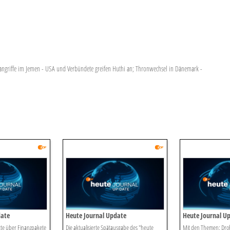
angriffe im Jemen - USA und Verbündete greifen Huthi an; Thronwechsel in Dänemark -
date
Heute Journal Update
Heute Journal U
te über Finanzpakete
Die aktualisierte Spätausgabe des "heute
Mit den Themen: Dro