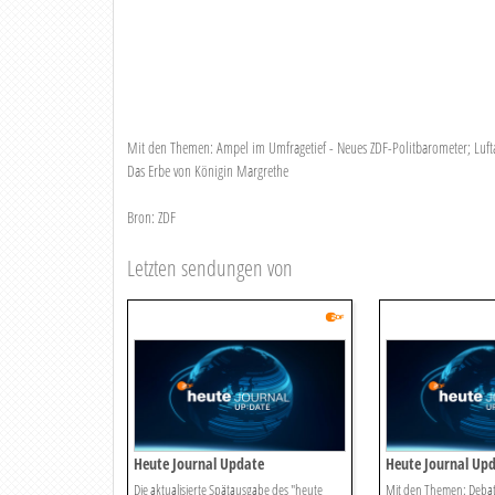
Mit den Themen: Ampel im Umfragetief - Neues ZDF-Politbarometer; Luft
Das Erbe von Königin Margrethe
Bron: ZDF
Letzten sendungen von
Heute Journal Update
Heute Journal Up
Die aktualisierte Spätausgabe des "heute
Mit den Themen: Debat