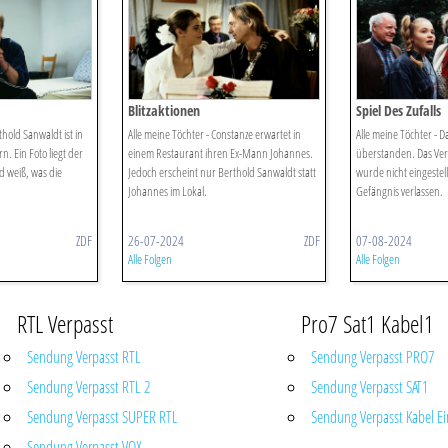
Blitzaktionen
Spiel Des Zufalls
thold Sanwaldt ist in
Alle meine Töchter - Constanze erwartet in
Alle meine Töchter - D
. Ein Foto liegt der
einem Restaurant ihren Ex-Mann Johannes.
überstanden. Das Ver
d weiß, was die
Jedoch erscheint nur Berthold Sanwaldt statt
wurde nicht eingestell
Johannes im Lokal.
Gefängnis verlassen.
ZDF
26-07-2024
ZDF
07-08-2024
Alle Folgen
Alle Folgen
RTL Verpasst
Pro7 Sat1 Kabel1
Sendung Verpasst RTL
Sendung Verpasst PRO7
Sendung Verpasst RTL 2
Sendung Verpasst SAT1
Sendung Verpasst SUPER RTL
Sendung Verpasst Kabel Ei
Sendung Verpasst VOX