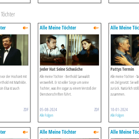
Töchter
ter
Alle Meine Töchter
Alle Meine Töc
Jeder Hat Seine Schwäche
Pattys Termin
z vor der Hochzeit mit
Alle meine Töchter - Berthold Sanwaldt
Alle meine Töchter - T
rthold mit Mathilde.
verzweifelt. Er ist voller Sorge um seine
ein Ziel gesetzt: Sie wi
in Elsa ist auch
Tochter, was ihn sogar zu einem Verstoß der
zurück. Natürlich stöß
Dienstvorschriften führt.
zusammen.
ZDF
05-08-2024
ZDF
10-01-2024
Alle Folgen
Alle Folgen
ter
Alle Meine Töchter
Alle Meine Töc