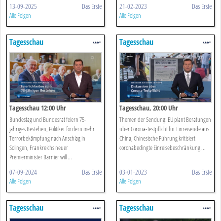
13-09-2025
Das Erste
21-02-2023
Das Erste
Alle Folgen
Alle Folgen
Tagesschau
Tagesschau
Tagesschau 12:00 Uhr
Tagesschau, 20:00 Uhr
Bundestag und Bundesrat feiern 75-
Themen der Sendung: EU plant Beratungen
jähriges Bestehen, Politiker fordern mehr
über Corona-Testpflicht für Einreisende aus
Terrorbekämpfung nach Anschlag in
China, Chinesische Führung kritisiert
Solingen, Frankreichs neuer
coronabedingte Einreisebeschränkung ...
Premierminister Barnier will ...
07-09-2024
Das Erste
03-01-2023
Das Erste
Alle Folgen
Alle Folgen
Tagesschau
Tagesschau