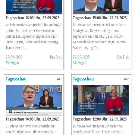
Tagesschau 16:00 Uhr, 22.09.2025
Tagesschau 15:00 Uhr, 22.09.2025
Verkehrsminister verspricht \"Neuanfang\"
Bundesverkehrsminister stellt neue Bahn-
bei der Bahn mit neuer Konzernchefin,
Strategie vor, Defekte Leitung bremst
Defekte Leitung bremst Zugverkehr nach
Zugverkehr nach Hamburg aus, Vor UN-
Hamburg aus, Richterwahl im Bundestag,
Generaldebatte: Konferenz ringt um Zwei-
Trauerfeier fü ...
Staaten-Lösung, Tr ...
22-09-2025
Das Erste
22-09-2025
Das Erste
Alle Folgen
Alle Folgen
Tagesschau
Tagesschau
Tagesschau 14:00 Uhr, 22.09.2025
Tagesschau 12:00 Uhr, 22.09.2025
Bundesverkehrsminister Schnieder hat
Bundesverkehrsminister Schnieder hat
seine Strategie gegen die Krise des Bahn-
seine Strategie für den kriselnden Bahn-