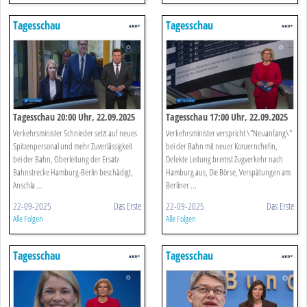
Tagesschau
Tagesschau
Tagesschau 20:00 Uhr, 22.09.2025
Tagesschau 17:00 Uhr, 22.09.2025
Verkehrsminister Schnieder setzt auf neues
Verkehrsminister verspricht \"Neuanfang\"
Spitzenpersonal und mehr Zuverlässigkeit
bei der Bahn mit neuer Konzernchefin,
bei der Bahn, Oberleitung der Ersatz-
Defekte Leitung bremst Zugverkehr nach
Bahnstrecke Hamburg-Berlin beschädigt,
Hamburg aus, Die Börse, Verspätungen am
Anschla ...
Berliner ...
22-09-2025
Das Erste
22-09-2025
Das Erste
Alle Folgen
Alle Folgen
Tagesschau
Tagesschau