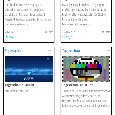
Russland bestreitet Verletzung des
Management gibt Tod von Bergsteigerin
estnischen Luftraums mit Kampfjets,
und Biathletin Laura Dahlmeier bekannt,
Ukrainischer Präsident Selenskyj wirft
Kabinett billigt Haushaltsplan für 2026 von
Russland Beschuss von zivilen Einrichtungen
Finanzminister Klingbeil,
und Wohngebieten v ...
Menschenrechtsorganisati ...
20-09-2025
Das Erste
30-07-2025
Das Erste
Alle Folgen
Alle Folgen
Tagesschau
Tagesschau
Tagesschau 23:40 Uhr
Tagesschau, 12:00 Uhr
tagesschau 23:40 Uhr
Themen der Sendung: Finanzminister Scholz
will Kurzarbeitergeld verlängern, WHO
registriert mit fast 300.000 neuen Corona-
Fällen so viele wie noch nie seit Beginn der ...