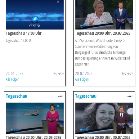
Tagesschau 17:00 Uhr
Tagesschau 20:00 Uhr, 20.07.2025
tagesschau 17:00 Uhr
AfD-Vorsitzende Weidel fordert im ARD-
Sommerinterview Streichung von
Bürgergeld für ausländische Mitbürger,
Bundesregierung erinnert an Widerstand
gegen Nazi ...
24-01-2025
Das Erste
20-07-2025
Das Erste
Alle Folgen
Alle Folgen
Tagesschau
Tagesschau
Tagesschau 20:00 Uhr, 20.09.2025
Tagesschau 20:00 Uhr, 30.07.2025