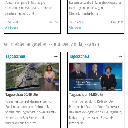
Konzerns vorgestellt, Beschädigte
Konzern präsentiert, Bahn-Strecke zwischen
Oberleitung in Uelzen legt Bahnstrecke
Hamburg und Berlin wegen
zwischen Hamburg und ...
Oberleitungsschaden in ...
22-09-2025
Das Erste
22-09-2025
Das Erste
Alle Folgen
Alle Folgen
Am meisten angesehen sendungen von Tagesschau
Tagesschau
Tagesschau
Tagesschau 20:00 Uhr
Tagesschau, 20:00 Uhr
Polens Reaktion auf Militärmanöver von
Themen der Sendung: Rede von US-
Russland zusammen mit Belarus, UN-
Präsident bei Besuch in Polen: Biden warnt
Vollversammlung fordert Ende der Hamas-
den Kreml vor Angriff von NATO-Mitgliedern,
Herrschaft im Gaza-Streifen und
Rede zur Lage der Nation: Russlands
Wiederbelebung der Zwe ...
Präsident Pu ...