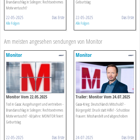
Brandanschlag in Solingen: Rechtsextremes
Geburtstag
Motiv vertuscht?
22-05-2025
Das Erste
22-05-2025
Das Erste
Alle Folgen
Alle Folgen
Am meisten angesehen sendungen von Monitor
Monitor
Monitor
Monitor Vom 22.05.2025
Trailer: Monitor Vom 24.07.2025
Tod in Gaza: Ausgehungert und vertrieben -
Gaza-Krieg: Deutschlands Mitschuld? -
Brandanschlag in Solingen: Rechtsextremes
Bürgergeld: Druck statt Hilfe? - Schutzlose
Motiv vertuscht? - 60 Jahre: MONITOR feiert
Frauen: Misshandelt und abgeschoben
Geburtstag
22-05-2025
Das Erste
24-07-2025
Das Erste