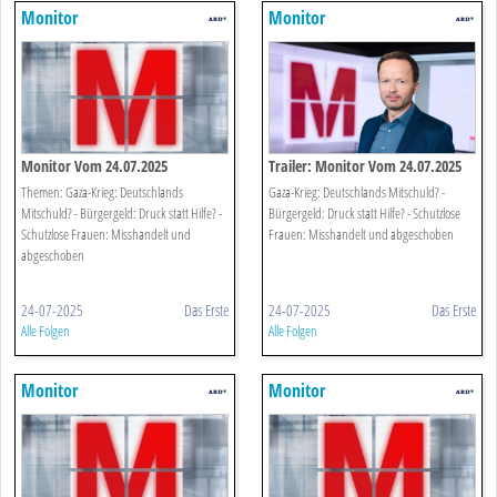
Monitor
Monitor
Monitor Vom 24.07.2025
Trailer: Monitor Vom 24.07.2025
Themen: Gaza-Krieg: Deutschlands
Gaza-Krieg: Deutschlands Mitschuld? -
Mitschuld? - Bürgergeld: Druck statt Hilfe? -
Bürgergeld: Druck statt Hilfe? - Schutzlose
Schutzlose Frauen: Misshandelt und
Frauen: Misshandelt und abgeschoben
abgeschoben
24-07-2025
Das Erste
24-07-2025
Das Erste
Alle Folgen
Alle Folgen
Monitor
Monitor