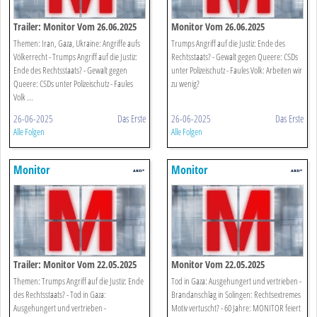
Trailer: Monitor Vom 26.06.2025
Monitor Vom 26.06.2025
Themen: Iran, Gaza, Ukraine: Angriffe aufs
Trumps Angriff auf die Justiz: Ende des
Völkerrecht - Trumps Angriff auf die Justiz:
Rechtsstaats? - Gewalt gegen Queere: CSDs
Ende des Rechtsstaats? - Gewalt gegen
unter Polizeischutz - Faules Volk: Arbeiten wir
Queere: CSDs unter Polizeischutz - Faules
zu wenig?
Volk ...
26-06-2025
Das Erste
26-06-2025
Das Erste
Alle Folgen
Alle Folgen
Monitor
Monitor
Trailer: Monitor Vom 22.05.2025
Monitor Vom 22.05.2025
Themen: Trumps Angriff auf die Justiz: Ende
Tod in Gaza: Ausgehungert und vertrieben -
des Rechtsstaats? - Tod in Gaza:
Brandanschlag in Solingen: Rechtsextremes
Ausgehungert und vertrieben -
Motiv vertuscht? - 60 Jahre: MONITOR feiert