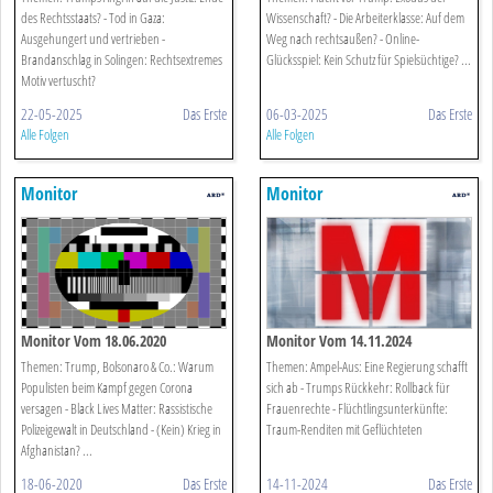
des Rechtsstaats? - Tod in Gaza:
Wissenschaft? - Die Arbeiterklasse: Auf dem
Ausgehungert und vertrieben -
Weg nach rechtsaußen? - Online-
Brandanschlag in Solingen: Rechtsextremes
Glücksspiel: Kein Schutz für Spielsüchtige? ...
Motiv vertuscht?
22-05-2025
Das Erste
06-03-2025
Das Erste
Alle Folgen
Alle Folgen
Monitor
Monitor
Monitor Vom 18.06.2020
Monitor Vom 14.11.2024
Themen: Trump, Bolsonaro & Co.: Warum
Themen: Ampel-Aus: Eine Regierung schafft
Populisten beim Kampf gegen Corona
sich ab - Trumps Rückkehr: Rollback für
versagen - Black Lives Matter: Rassistische
Frauenrechte - Flüchtlingsunterkünfte:
Polizeigewalt in Deutschland - (Kein) Krieg in
Traum-Renditen mit Geflüchteten
Afghanistan? ...
18-06-2020
Das Erste
14-11-2024
Das Erste