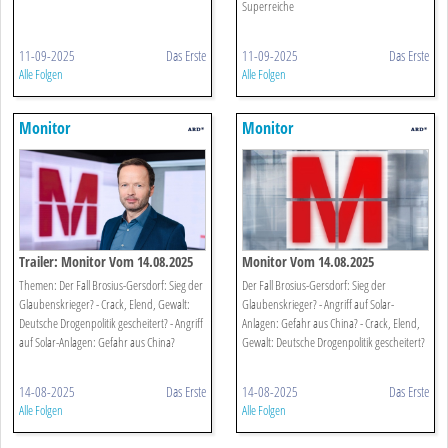
Superreiche
11-09-2025
Das Erste
11-09-2025
Das Erste
Alle Folgen
Alle Folgen
Monitor
Monitor
Trailer: Monitor Vom 14.08.2025
Monitor Vom 14.08.2025
Themen: Der Fall Brosius-Gersdorf: Sieg der
Der Fall Brosius-Gersdorf: Sieg der
Glaubenskrieger? - Crack, Elend, Gewalt:
Glaubenskrieger? - Angriff auf Solar-
Deutsche Drogenpolitik gescheitert? - Angriff
Anlagen: Gefahr aus China? - Crack, Elend,
auf Solar-Anlagen: Gefahr aus China?
Gewalt: Deutsche Drogenpolitik gescheitert?
14-08-2025
Das Erste
14-08-2025
Das Erste
Alle Folgen
Alle Folgen