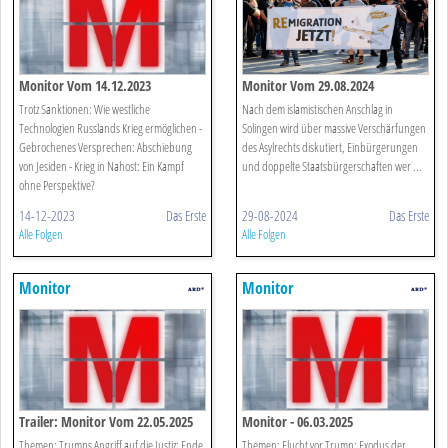
Monitor Vom 14.12.2023
Monitor Vom 29.08.2024
Trotz Sanktionen: Wie westliche
Nach dem islamistischen Anschlag in
Technologien Russlands Krieg ermöglichen -
Solingen wird über massive Verschärfungen
Gebrochenes Versprechen: Abschiebung
des Asylrechts diskutiert, Einbürgerungen
von Jesiden - Krieg in Nahost: Ein Kampf
und doppelte Staatsbürgerschaften wer ...
ohne Perspektive?
14-12-2023
Das Erste
29-08-2024
Das Erste
Alle Folgen
Alle Folgen
Monitor
Monitor
Trailer: Monitor Vom 22.05.2025
Monitor - 06.03.2025
Themen: Trumps Angriff auf die Justiz: Ende
Themen: Flucht vor Trump: Exodus der