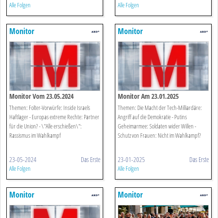
Alle Folgen
Alle Folgen
Monitor
Monitor
Monitor Vom 23.05.2024
Monitor Am 23.01.2025
Themen: Folter-Vorwürfe: Inside Israels
Themen: Die Macht der Tech-Milliardäre:
Haftlager - Europas extreme Rechte: Partner
Angriff auf die Demokratie - Putins
für die Union? - \"Alle erschießen\":
Geheimarmee: Soldaten wider Willen -
Rassismus im Wahlkampf
Schutz von Frauen: Nicht im Wahlkampf?
23-05-2024
Das Erste
23-01-2025
Das Erste
Alle Folgen
Alle Folgen
Monitor
Monitor