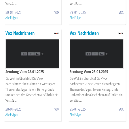
Verst&a ...
Verst&a ...
30-01-2025
VOX
29-01-2025
VOX
Alle Folgen
Alle Folgen
Vox Nachrichten
Vox Nachrichten
Sendung Vom 28.01.2025
Sendung Vom 25.01.2025
Die Welt im Überblick! Die \"vox
Die Welt im Überblick! Die \"vox
nachrichten\" beleuchten die wichtigsten
nachrichten\" beleuchten die wichtigsten
Themen des Tages, liefern Hintergründe
Themen des Tages, liefern Hintergründe
und ordnen das Geschehen ausführlich ein.
und ordnen das Geschehen ausführlich ein.
Verst&a ...
Verst&a ...
28-01-2025
VOX
25-01-2025
VOX
Alle Folgen
Alle Folgen