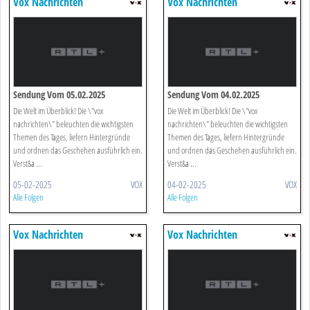
Vox Nachrichten
Vox Nachrichten
Sendung Vom 05.02.2025
Sendung Vom 04.02.2025
Die Welt im Überblick! Die \"vox
Die Welt im Überblick! Die \"vox
nachrichten\" beleuchten die wichtigsten
nachrichten\" beleuchten die wichtigsten
Themen des Tages, liefern Hintergründe
Themen des Tages, liefern Hintergründe
und ordnen das Geschehen ausführlich ein.
und ordnen das Geschehen ausführlich ein.
Verst&a ...
Verst&a ...
05-02-2025
VOX
04-02-2025
VOX
Alle Folgen
Alle Folgen
Vox Nachrichten
Vox Nachrichten