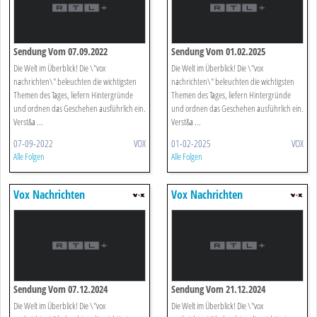
Sendung Vom 07.09.2022
Sendung Vom 01.02.2025
Die Welt im Überblick! Die \"vox
Die Welt im Überblick! Die \"vox
nachrichten\" beleuchten die wichtigsten
nachrichten\" beleuchten die wichtigsten
Themen des Tages, liefern Hintergründe
Themen des Tages, liefern Hintergründe
und ordnen das Geschehen ausführlich ein.
und ordnen das Geschehen ausführlich ein.
Verst&a ...
Verst&a ...
07-09-2022
VOX
01-02-2025
VOX
Alle Folgen
Alle Folgen
Vox Nachrichten
Vox Nachrichten
Sendung Vom 07.12.2024
Sendung Vom 21.12.2024
Die Welt im Überblick! Die \"vox
Die Welt im Überblick! Die \"vox