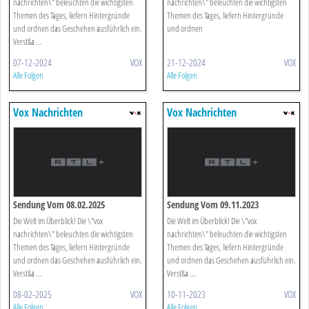
nachrichten\" beleuchten die wichtigsten
nachrichten\" beleuchten die wichtigsten
Themen des Tages, liefern Hintergründe
Themen des Tages, liefern Hintergründe
und ordnen das Geschehen ausführlich ein.
und ordnen
Verst&a ...
07-12-2024
VOX
21-12-2024
VOX
Alle Folgen
Alle Folgen
Vox Nachrichten
Vox Nachrichten
Sendung Vom 08.02.2025
Sendung Vom 09.11.2023
Die Welt im Überblick! Die \"vox
Die Welt im Überblick! Die \"vox
nachrichten\" beleuchten die wichtigsten
nachrichten\" beleuchten die wichtigsten
Themen des Tages, liefern Hintergründe
Themen des Tages, liefern Hintergründe
und ordnen das Geschehen ausführlich ein.
und ordnen das Geschehen ausführlich ein.
Verst&a ...
Verst&a ...
08-02-2025
VOX
10-11-2023
VOX
Alle Folgen
Alle Folgen