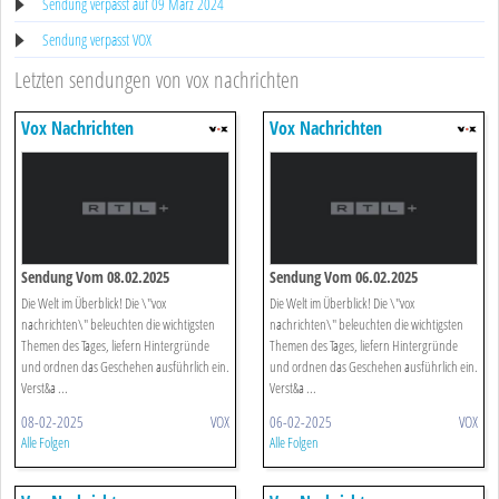
Sendung verpasst auf 09 März 2024
Sendung verpasst VOX
Letzten sendungen von vox nachrichten
Vox Nachrichten
Vox Nachrichten
Sendung Vom 08.02.2025
Sendung Vom 06.02.2025
Die Welt im Überblick! Die \"vox
Die Welt im Überblick! Die \"vox
nachrichten\" beleuchten die wichtigsten
nachrichten\" beleuchten die wichtigsten
Themen des Tages, liefern Hintergründe
Themen des Tages, liefern Hintergründe
und ordnen das Geschehen ausführlich ein.
und ordnen das Geschehen ausführlich ein.
Verst&a ...
Verst&a ...
08-02-2025
VOX
06-02-2025
VOX
Alle Folgen
Alle Folgen