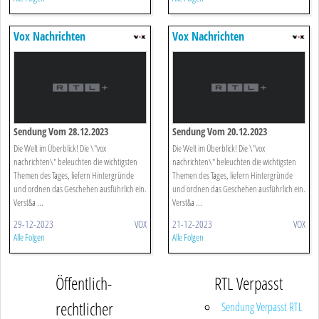
Vox Nachrichten
Vox Nachrichten
Sendung Vom 28.12.2023
Sendung Vom 20.12.2023
Die Welt im Überblick! Die \"vox
Die Welt im Überblick! Die \"vox
nachrichten\" beleuchten die wichtigsten
nachrichten\" beleuchten die wichtigsten
Themen des Tages, liefern Hintergründe
Themen des Tages, liefern Hintergründe
und ordnen das Geschehen ausführlich ein.
und ordnen das Geschehen ausführlich ein.
Verst&a ...
Verst&a ...
29-12-2023
VOX
21-12-2023
VOX
Alle Folgen
Alle Folgen
Öffentlich-
RTL Verpasst
rechtlicher
Sendung Verpasst RTL