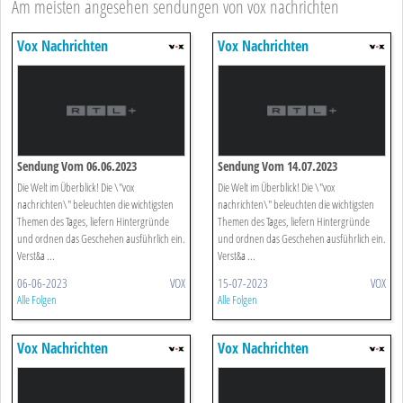
Am meisten angesehen sendungen von vox nachrichten
Vox Nachrichten
Vox Nachrichten
Sendung Vom 06.06.2023
Sendung Vom 14.07.2023
Die Welt im Überblick! Die \"vox
Die Welt im Überblick! Die \"vox
nachrichten\" beleuchten die wichtigsten
nachrichten\" beleuchten die wichtigsten
Themen des Tages, liefern Hintergründe
Themen des Tages, liefern Hintergründe
und ordnen das Geschehen ausführlich ein.
und ordnen das Geschehen ausführlich ein.
Verst&a ...
Verst&a ...
06-06-2023
VOX
15-07-2023
VOX
Alle Folgen
Alle Folgen
Vox Nachrichten
Vox Nachrichten