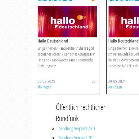
Hallo Deutschland
Hallo Deutschland
2024
Einige Themen: Handy-Blitzer / Shakira gibt
Einige Themen: Eine Per
spontanes Konzert / Dänisches Königspaar in
schwerem Unfall in Ber
Finnland / Modewoche Paris / Spätschicht
bei den EM-Vorbereitun
Ordnungsamt
Leben mit MS-Erkrank
05-03-2025
ZDF
29-05-2024
Alle Folgen
Alle Folgen
Öffentlich-rechtlicher
Rundfunk
Sendung Verpasst ARD
Sendung Verpasst ZDF