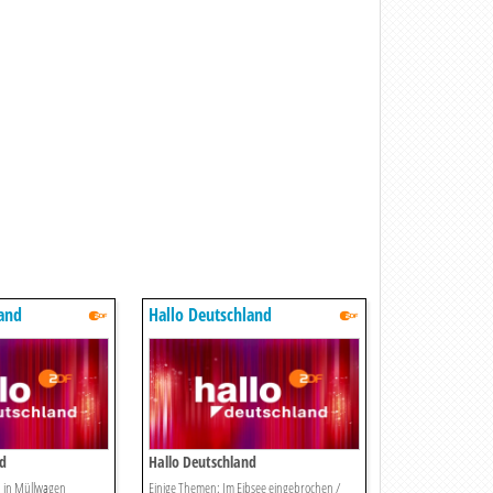
land
Hallo Deutschland
nd
Hallo Deutschland
 in Müllwagen
Einige Themen: Im Eibsee eingebrochen /