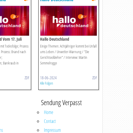
d Vom 17. Juli
Hallo Deutschland
mit Todesfolge; Prozess
Einige Themen: Achtjähriger kommt bei Unfall
; Prozess: Brand nach
ums Leben / Unwetter-Warnung / "Die
r;
Gerichtsvollzieher" / Interview: Martin
n; Bankraub in
Semmelrogge
ZDF
18-06-2024
ZDF
Alle Folgen
Sendung Verpasst
Home
Contact
ns
Impressum