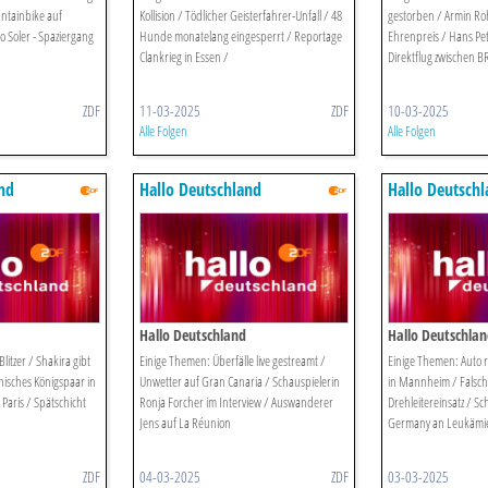
ntainbike auf
Kollision / Tödlicher Geisterfahrer-Unfall / 48
gestorben / Armin R
o Soler - Spaziergang
Hunde monatelang eingesperrt / Reportage
Ehrenpreis / Hans Peter
Clankrieg in Essen /
Direktflug zwischen 
ZDF
11-03-2025
ZDF
10-03-2025
Alle Folgen
Alle Folgen
nd
Hallo Deutschland
Hallo Deutsch
Hallo Deutschland
Hallo Deutschla
itzer / Shakira gibt
Einige Themen: Überfälle live gestreamt /
Einige Themen: Auto
nisches Königspaar in
Unwetter auf Gran Canaria / Schauspielerin
in Mannheim / Falsc
aris / Spätschicht
Ronja Forcher im Interview / Auswanderer
Drehleitereinsatz / S
Jens auf La Réunion
Germany an Leukämie
ZDF
04-03-2025
ZDF
03-03-2025