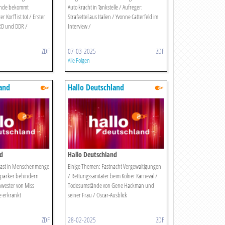
ohde bekommt
Auto kracht in Tankstelle / Aufreger:
 Korff ist tot / Erster
Strafzettel aus Italien / Yvonne Catterfeld im
BRD und DDR /
Interview /
ZDF
07-03-2025
ZDF
Alle Folgen
land
Hallo Deutschland
nd
Hallo Deutschland
 rast in Menschenmenge
Einige Themen: Fastnacht Vergewaltigungen
hparker behindern
/ Rettungssanitäter beim Kölner Karneval /
chwester von Miss
Todesumstände von Gene Hackman und
 erkrankt
seiner Frau / Oscar-Ausblick
ZDF
28-02-2025
ZDF