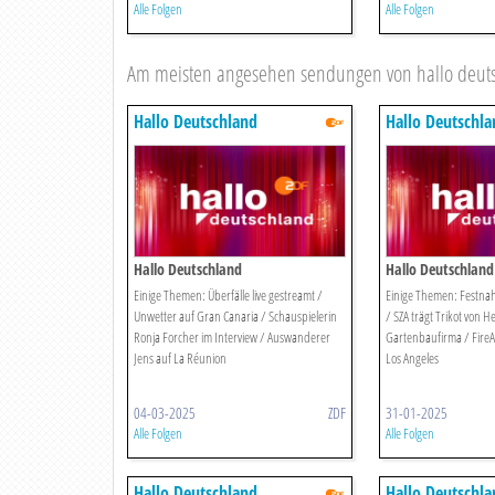
Alle Folgen
Alle Folgen
Am meisten angesehen sendungen von hallo deut
Hallo Deutschland
Hallo Deutschla
Hallo Deutschland
Hallo Deutschland
Einige Themen: Überfälle live gestreamt /
Einige Themen: Festna
Unwetter auf Gran Canaria / Schauspielerin
/ SZA trägt Trikot von 
Ronja Forcher im Interview / Auswanderer
Gartenbaufirma / FireAi
Jens auf La Réunion
Los Angeles
04-03-2025
ZDF
31-01-2025
Alle Folgen
Alle Folgen
Hallo Deutschland
Hallo Deutschla