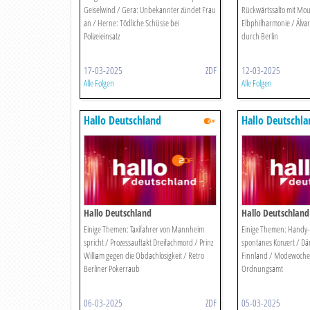
Geiselwind / Gera: Unbekannter zündet Frau
Rückwärtssalto mit Mou
an / Herne: Tödliche Schüsse bei
Elbphilharmonie / Álvar
Polizeieinsatz
durch Berlin
17-03-2025
ZDF
12-03-2025
Alle Folgen
Alle Folgen
Hallo Deutschland
Hallo Deutschla
Hallo Deutschland
Hallo Deutschland
Einige Themen: Taxifahrer von Mannheim
Einige Themen: Handy-Bl
spricht / Prozessauftakt Dreifachmord / Prinz
spontanes Konzert / Dä
William gegen die Obdachlosigkeit / Retro
Finnland / Modewoche P
Berliner Pokerraub
Ordnungsamt
06-03-2025
ZDF
05-03-2025