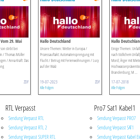
 Vom 29. Mai
Hallo Deutschland
Hallo Deutschlan
2018
son stirbt bei
Unsere Themen: Wetter in Europa /
Einige Themen: Unfall 
lin / Thomas Müller
Prozessauftakt: Automatensprengung mit
nach tödlichem Unfall
gen / Anna Kraft: Das
Flucht / Betrug mit Ferienwohnungen / Lucy
Mord; Ärger mit Miete
ung
auf der Walz
Hochwasserpräventio
Brandenburg; M ...
ZDF
19-07-2023
ZDF
17-07-2018
Alle Folgen
Alle Folgen
RTL Verpasst
Pro7 Sat1 Kabel1
Sendung Verpasst RTL
Sendung Verpasst PRO7
Sendung Verpasst RTL 2
Sendung Verpasst SAT1
Sendung Verpasst SUPER RTL
Sendung Verpasst Kabel Ei