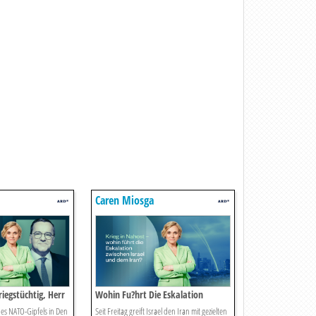
Caren Miosga
iegstüchtig, Herr
Wohin Fu?hrt Die Eskalation
Zwischen Israel Und Dem Iran.
des NATO-Gipfels in Den
Seit Freitag greift Israel den Iran mit gezielten