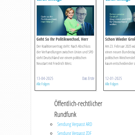
Geht So Ihr Politikwechsel, Herr
Schon Wieder Gro
Merz.
Und Spd Für Deut
Der Koalitionsvertrag steht: Nach Abschluss
Am 23. Februar 2025 w
der Verhandlungen zwischen Union und SPD
einen neuen Bundestag
steht Deutschland vor einem politischen
politischen Weichenste
Neustart mit Friedrich Merz.
kaum entscheidender s
13-04-2025
Das Erste
12-01-2025
Alle Folgen
Alle Folgen
Öffentlich-rechtlicher
Rundfunk
Sendung Verpasst ARD
Sendung Verpasst ZDF