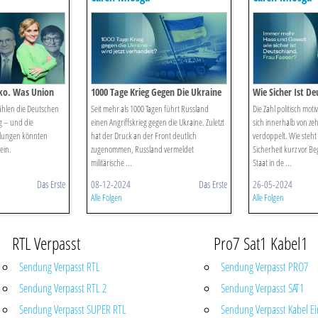
ko. Was Union
1000 Tage Krieg Gegen Die Ukraine
Wie Sicher Ist D
schland Wollen
– Wird Jetzt Verhandelt.
Faeser.
ählen die Deutschen
Seit mehr als 1000 Tagen führt Russland
Die Zahl politisch moti
 – und die
einen Angriffskrieg gegen die Ukraine. Zuletzt
sich innerhalb von z
llungen könnten
hat der Druck an der Front deutlich
verdoppelt. Wie steht
ein.
zugenommen, Russland vermeldet
Sicherheit kurz vor Be
militärische ...
Staat in de ...
Das Erste
08-12-2024
Das Erste
26-05-2024
Alle Folgen
Alle Folgen
RTL Verpasst
Pro7 Sat1 Kabel1
Sendung Verpasst RTL
Sendung Verpasst PRO7
Sendung Verpasst RTL 2
Sendung Verpasst SAT1
Sendung Verpasst SUPER RTL
Sendung Verpasst Kabel Ei