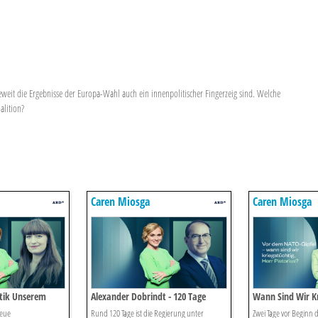
eweit die Ergebnisse der Europa-Wahl auch ein innenpolitischer Fingerzeig sind. Welche
alition?
Caren Miosga
Caren Miosga
itik Unserem
Alexander Dobrindt - 120 Tage
Wann Sind Wir Kr
eichinnek.
Schwarz-rot
Pistorius.
eue
Rund 120 Tage ist die Regierung unter
Zwei Tage vor Beginn 