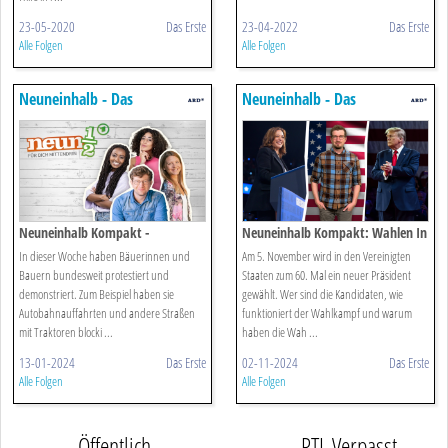
23-05-2020
Das Erste
23-04-2022
Das Erste
Alle Folgen
Alle Folgen
Neuneinhalb - Das
Neuneinhalb - Das
Reportermagazin Für Kinder
Reportermagazin Für Kinder
Neuneinhalb Kompakt -
Neuneinhalb Kompakt: Wahlen In
Bauernproteste
Den Usa
In dieser Woche haben Bäuerinnen und
Am 5. November wird in den Vereinigten
Bauern bundesweit protestiert und
Staaten zum 60. Mal ein neuer Präsident
demonstriert. Zum Beispiel haben sie
gewählt. Wer sind die Kandidaten, wie
Autobahnauffahrten und andere Straßen
funktioniert der Wahlkampf und warum
mit Traktoren blocki ...
haben die Wah ...
13-01-2024
Das Erste
02-11-2024
Das Erste
Alle Folgen
Alle Folgen
Öffentlich-
RTL Verpasst