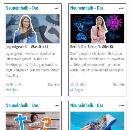
Neuneinhalb - Das
Neuneinhalb - Das
Reportermagazin Für Kinder
Reportermagazin Für Kinder
Jugendgewalt – Was Steckt
Berufe Der Zukunft: Alles Ki.
Dahinter.
Jugendgewalt – viele haben damit schon
Dein Traumjob in zehn Jahren: Gibt es den
Erfahrungen gemacht. Mal sind es
dann überhaupt noch? KI taucht inzwischen
Beleidigungen, mal Drohungen, manchmal
an Orten auf, wo man sie nicht vermuten
sogar Schlägereien. Was steckt hinter dieser
würde. Sogar im Schweinestall! Welche Jobs
Gewalt? Ja ...
...
06-09-2025
Das Erste
30-08-2025
Das Erste
Alle Folgen
Alle Folgen
Neuneinhalb - Das
Neuneinhalb - Das
Reportermagazin Für Kinder
Reportermagazin Für Kinder