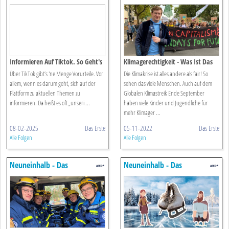
Reportermagazin Für Kinder
Reportermagazin Für Kinder
Informieren Auf Tiktok. So Geht's
Klimagerechtigkeit - Was Ist Das
Eigentlich.
Über TikTok gibt’s 'ne Menge Vorurteile. Vor
Die Klimakrise ist alles andere als fair! So
allem, wenn es darum geht, sich auf der
sehen das viele Menschen. Auch auf dem
Plattform zu aktuellen Themen zu
Globalen Klimastreik Ende September
informieren. Da heißt es oft „unseri ...
haben viele Kinder und Jugendliche für
mehr Klimager ...
08-02-2025
Das Erste
05-11-2022
Das Erste
Alle Folgen
Alle Folgen
Neuneinhalb - Das
Neuneinhalb - Das
Reportermagazin Für Kinder
Reportermagazin Für Kinder