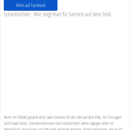
Teilen auf Facebook
Schiedsrichter - Wie sorgt man für Fairness auf dem Feld.
Wenn im Fußball gejubelt wird, dann meistens für die Stars auf dem Platz, die Tore jagen
und Pokale holen. Schiedsrichterinnen und Schiedsrichter stehen dagegen selten im
Rampenlicht und müssen sich statt Jubel viel Kritik anhören. Robert will wissen, wie es sich