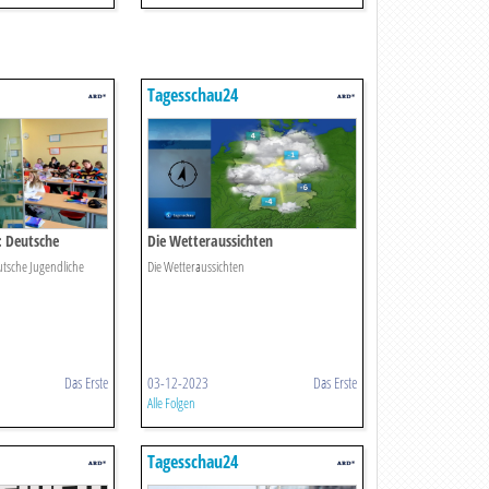
Tagesschau24
: Deutsche
Die Wetteraussichten
echt Wie Nie
utsche Jugendliche
Die Wetteraussichten
Das Erste
03-12-2023
Das Erste
Alle Folgen
Tagesschau24